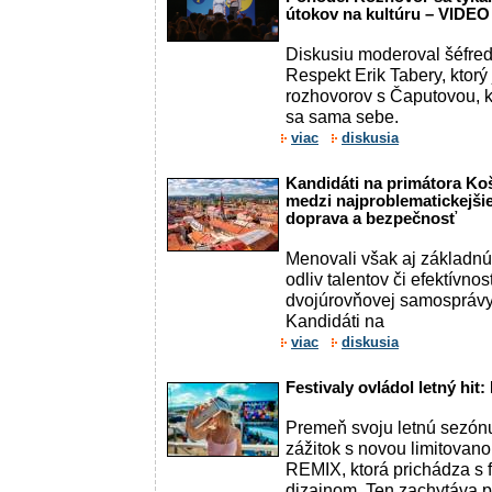
útokov na kultúru – VIDEO
Diskusiu moderoval šéfred
Respekt Erik Tabery, ktorý 
rozhovorov s Čaputovou, k
sa sama sebe.
viac
diskusia
Kandidáti na primátora Koš
medzi najproblematickejšie
doprava a bezpečnosť
Menovali však aj základnú 
odliv talentov či efektívn
dvojúrovňovej samosprávy
Kandidáti na
viac
diskusia
Festivaly ovládol letný hit:
Premeň svoju letnú sezón
zážitok s novou limitovan
REMIX, ktorá prichádza s 
dizajnom. Ten zachytáva poh