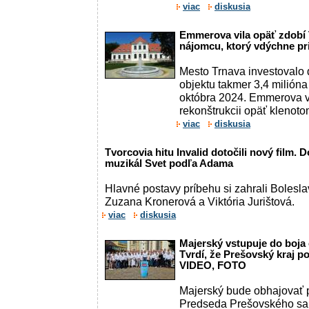
viac
diskusia
Emmerova vila opäť zdobí 
nájomcu, ktorý vdýchne pri
Mesto Trnava investovalo 
objektu takmer 3,4 milióna
októbra 2024. Emmerova vi
rekonštrukcii opäť klenoto
viac
diskusia
Tvorcovia hitu Invalid dotočili nový film. 
muzikál Svet podľa Adama
Hlavné postavy príbehu si zahrali Boleslav
Zuzana Kronerová a Viktória Jurištová.
viac
diskusia
Majerský vstupuje do boja 
Tvrdí, že Prešovský kraj p
VIDEO, FOTO
Majerský bude obhajovať p
Predseda Prešovského sa