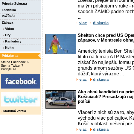
zbierať, prejde tím rodinne
Príroda-Zvieratá
malým prístrojom v ruke - 
Technika
sadoch ZAMIO padne rozhod
Počítače
...
Zábava
viac
diskusia
Video
Shelton chce pred US Open
Hry
zápasov, v Montreale obhaju
Karikatúry
Kohn
Americký tenista Ben Shel
Pridajte sa
titulu na turnaji ATP Mast
získať čo najlepšiu formu
Ste na Facebooku?
Ste na Twitteri?
grandslamom sezóny US O
Pridajte sa.
dážď, ktorý výrazne ...
viac
diskusia
Ako chcú kandidáti na pri
Košiciach? Presadzujú na
polícii
Mobilná verzia
Viacerí z nich sú za to, ab
východu viac policajtov. K
Košíc v oblasti riešení pre .
viac
diskusia