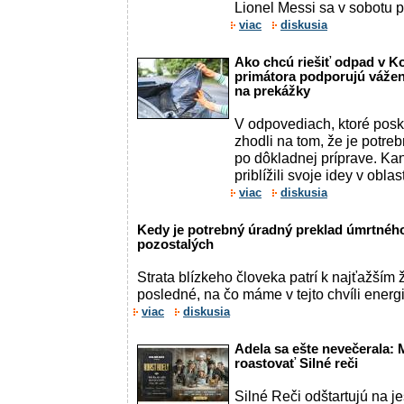
Lionel Messi sa v sobotu p
viac
diskusia
Ako chcú riešiť odpad v K
primátora podporujú vážen
na prekážky
V odpovediach, ktoré posky
zhodli na tom, že je potr
po dôkladnej príprave. Kan
priblížili svoje idey v obla
viac
diskusia
Kedy je potrebný úradný preklad úmrtného
pozostalých
Strata blízkeho človeka patrí k najťažším
posledné, na čo máme v tejto chvíli energ
viac
diskusia
Adela sa ešte nevečerala:
roastovať Silné reči
Silné Reči odštartujú na j