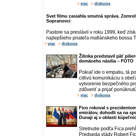
viac
diskusia
Svet filmu zasiahla smutná správa. Zomrel
Sopranovci
Pastore sa preslávil v roku 1999, keď zís
najlepšieho priateľa mafiánskeho bossa 
viac
diskusia
Žilinka predstavil päť pili
domáceho násilia – FOTO
Pokiaľ ide o empatiu, tá p
citlivú komunikáciu s obe
vytvorenie bezpečného pro
zdôveriť a prijať ponúknut
viac
diskusia
Fico rokoval s prezidento
emirátov, dohodli sa na spo
Dunaji aj v oblasti kúpeľn
Stretnutie podľa Fica prehĺ
Predseda vlády Robert Fic