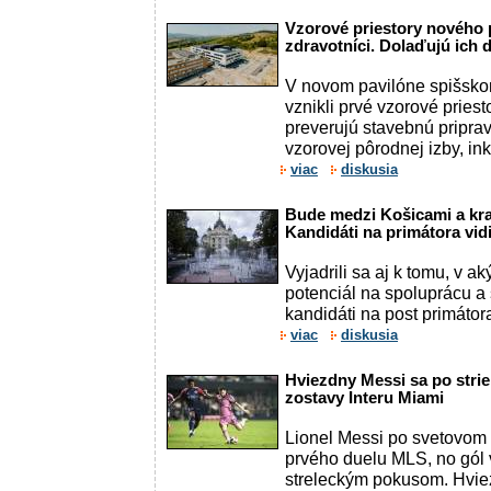
Vzorové priestory nového 
zdravotníci. Dolaďujú ich 
V novom pavilóne spišsk
vznikli prvé vzorové priest
preverujú stavebnú pripra
vzorovej pôrodnej izby, ink
viac
diskusia
Bude medzi Košicami a kr
Kandidáti na primátora vidi
Vyjadrili sa aj k tomu, v a
potenciál na spoluprácu a 
kandidáti na post primátora 
viac
diskusia
Hviezdny Messi sa po stri
zostavy Interu Miami
Lionel Messi po svetovom
prvého duelu MLS, no gól
streleckým pokusom. Hviez