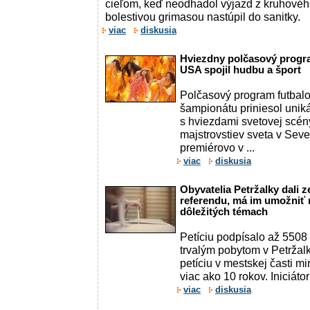
cieľom, keď neodhadol výjazd z kruhového
bolestivou grimasou nastúpil do sanitky.
viac
diskusia
Hviezdny polčasový progra
USA spojil hudbu a šport
Polčasový program futbal
šampionátu priniesol unik
s hviezdami svetovej scény
majstrovstiev sveta v Sev
premiérovo v ...
viac
diskusia
Obyvatelia Petržalky dali 
referendu, má im umožniť 
dôležitých témach
Petíciu podpísalo až 5508
trvalým pobytom v Petržalk
petíciu v mestskej časti 
viac ako 10 rokov. Iniciátori
viac
diskusia