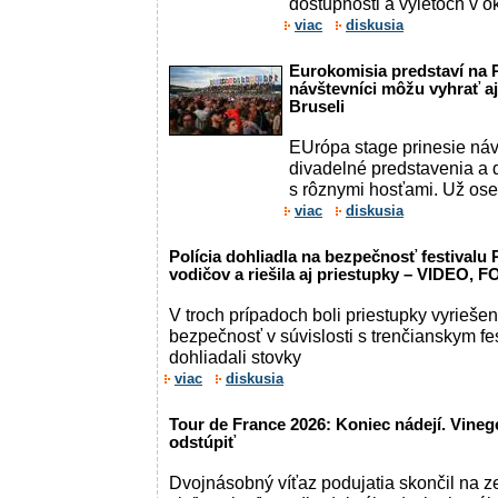
dostupnosti a výletoch v ok
viac
diskusia
Eurokomisia predstaví na
návštevníci môžu vyhrať aj
Bruseli
EUrópa stage prinesie náv
divadelné predstavenia a 
s rôznymi hosťami. Už ose
viac
diskusia
Polícia dohliadla na bezpečnosť festivalu 
vodičov a riešila aj priestupky – VIDEO, 
V troch prípadoch boli priestupky vyrieš
bezpečnosť v súvislosti s trenčianskym f
dohliadali stovky
viac
diskusia
Tour de France 2026: Koniec nádejí. Vine
odstúpiť
Dvojnásobný víťaz podujatia skončil na z