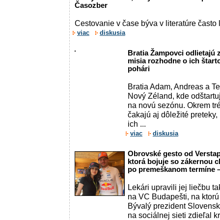
Časozber
Cestovanie v čase býva v literatúre často 
viac
diskusia
Bratia Žampovci odlietajú
misia rozhodne o ich štart
pohári
Bratia Adam, Andreas a Te
Nový Zéland, kde odštartu
na novú sezónu. Okrem tr
čakajú aj dôležité preteky
ich ...
viac
diskusia
Obrovské gesto od Verstap
ktorá bojuje so zákernou 
po premeškanom termíne 
Lekári upravili jej liečbu 
na VC Budapešti, na ktorú
Bývalý prezident Slovensk
na sociálnej sieti zdieľal k