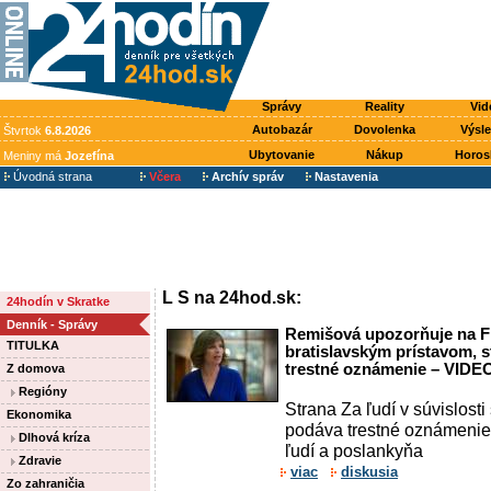
Správy
Reality
Vid
Autobazár
Dovolenka
Výsl
Štvrtok
6.8.2026
Ubytovanie
Nákup
Horos
Meniny má
Jozefína
Úvodná strana
Včera
Archív správ
Nastavenia
L S na 24hod.sk:
24hodín v Skratke
Denník - Správy
Remišová upozorňuje na F
TITULKA
bratislavským prístavom, s
trestné oznámenie – VIDE
Z domova
Regióny
Strana Za ľudí v súvislos
Ekonomika
podáva trestné oznámenie
Dlhová kríza
ľudí a poslankyňa
Zdravie
viac
diskusia
Zo zahraničia