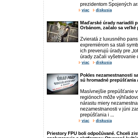
prezidentom Spojených ara
viac
diskusia
Maďarské úrady nariadili p
Orbánom, začalo sa veľké 
Zvieratá z luxusného pans
expremiérom sa stali sym
ich preverujú úrady pre „t
úrady začali vyšetrovanie c
viac
diskusia
Pokles nezamestnanosti sa
sú hromadné prepúšťania a
Masívnejšie prepúšťanie v
regiónoch môže výhľadov
nárastu miery nezamestnan
nezamestnanosti v júni za
prepúšťania i ...
viac
diskusia
Priestory FPU boli odpočúvané. Chceli zis