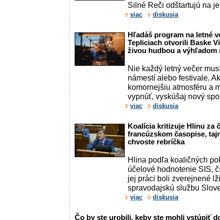
Silné Reči odštartujú na je
viac
diskusia
Hľadáš program na letné v
Tepliciach otvorili Baske V
živou hudbou a výhľadom 
Nie každý letný večer mus
námestí alebo festivale. 
komornejšiu atmosféru a m
vypnúť, vyskúšaj nový spot 
viac
diskusia
Koalícia kritizuje Hlinu za
francúzskom časopise, tajn
chvoste rebríčka
Hlina podľa koaličných pol
účelové hodnotenie SIS, č
jej práci boli zverejnené lž
spravodajskú službu Sloven
viac
diskusia
Čo by ste urobili, keby ste mohli vstúpiť 