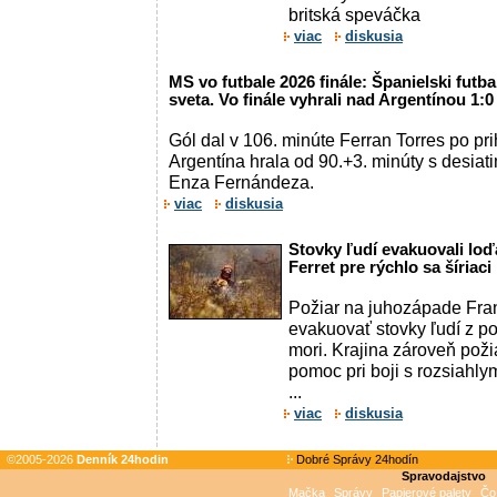
britská speváčka
viac
diskusia
MS vo futbale 2026 finále: Španielski futbal
sveta. Vo finále vyhrali nad Argentínou 1:0
Gól dal v 106. minúte Ferran Torres po pr
Argentína hrala od 90.+3. minúty s desiat
Enza Fernándeza.
viac
diskusia
Stovky ľudí evakuovali lo
Ferret pre rýchlo sa šíriaci
Požiar na juhozápade Fran
evakuovať stovky ľudí z po
mori. Krajina zároveň pož
pomoc pri boji s rozsiahly
...
viac
diskusia
©2005-2026
Denník 24hodin
Dobré Správy 24hodín
Spravodajstvo
Mačka
Správy
Papierové palety
Čo 