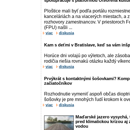
spolupracuje s platformou Otvorená kultú
Ploštice mali byť podľa portálu rozmiestn
kanceláriách a na viacerých miestach, a 
rozhovory zamestnancov. V priestoroch 
(FPU) našli ...
viac
diskusia
Kam s deťmi v Bratislave, keď sa vám inšp
Horúce dni volajú po výletoch, ale zásob
rodičia riešia rovnakú otázku každý víken
viac
diskusia
Prvýkrát s kontaktnými šošovkami? Kompl
začiatočníkov
Rozhodnutie vymeniť aspoň občas dioptri
šošovky je pre mnohých ľudí krokom k ove
viac
diskusia
Maďarské jazero vysychá, t
pred klimatickou krízou a
vodou