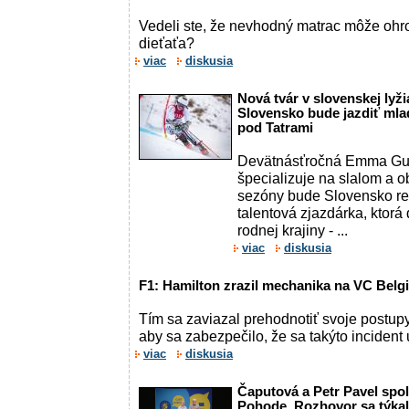
Vedeli ste, že nevhodný matrac môže ohro
dieťaťa?
viac
diskusia
Nová tvár v slovenskej lyži
Slovensko bude jazdiť ml
pod Tatrami
Devätnásťročná Emma Gu
špecializuje na slalom a 
sezóny bude Slovensko re
talentová zjazdárka, ktorá 
rodnej krajiny - ...
viac
diskusia
F1: Hamilton zrazil mechanika na VC Belgi
Tím sa zaviazal prehodnotiť svoje postup
aby sa zabezpečilo, že sa takýto incident
viac
diskusia
Čaputová a Petr Pavel spol
Pohode. Rozhovor sa týkal 