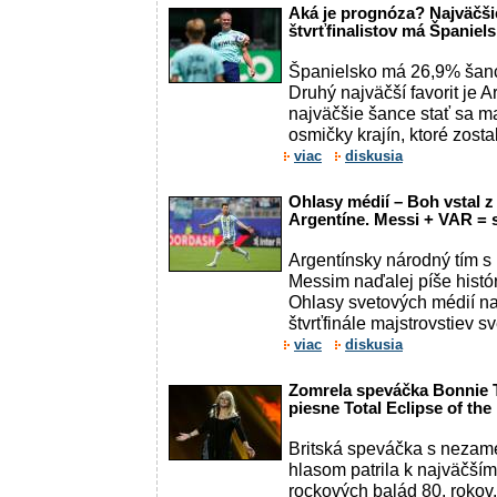
Aká je prognóza? Najväčšie
štvrťfinalistov má Španie
Španielsko má 26,9% šanc
Druhý najväčší favorit je 
najväčšie šance stať sa ma
osmičky krajín, ktoré zostali
viac
diskusia
Ohlasy médií – Boh vstal 
Argentíne. Messi + VAR = s
Argentínsky národný tím 
Messim naďalej píše histór
Ohlasy svetových médií na
štvrťfinále majstrovstiev sv
viac
diskusia
Zomrela speváčka Bonnie T
piesne Total Eclipse of the
Britská speváčka s nezam
hlasom patrila k najväčší
rockových balád 80. rokov