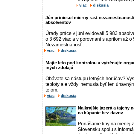
viac
diskusia
Jún priniesol mierny rast nezamestnanosti
absolventov
Úrady práce v júni evidovali 5 983 absolve
o 3 692 viac a v porovnaní s aprílom až o 
Nezamestnanosť ...
viac
diskusia
Majte leto pod kontrolou a vytrénujte orga
iných zdolajú
Obávate sa nástupu letných horúčav? Vy
teploty ale vždy nemusia byť len únavný
telom.
viac
diskusia
Najkrajšie jazerá a tajchy 
na kúpanie bez davov
Prinášame tipy na menej 
Slovensku spolu s informá