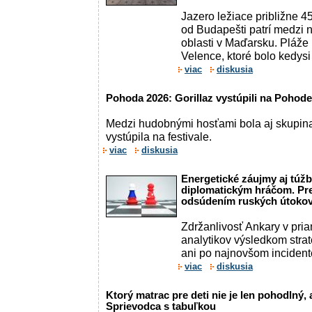
Jazero ležiace približne 
od Budapešti patrí medzi 
oblasti v Maďarsku. Pláže
Velence, ktoré bolo kedysi
viac
diskusia
Pohoda 2026: Gorillaz vystúpili na Pohod
Medzi hudobnými hosťami bola aj skupina I
vystúpila na festivale.
viac
diskusia
Energetické záujmy aj túžb
diplomatickým hráčom. Pr
odsúdením ruských útokov
Zdržanlivosť Ankary v pria
analytikov výsledkom strat
ani po najnovšom incident
viac
diskusia
Ktorý matrac pre deti nie je len pohodlný,
Sprievodca s tabuľkou