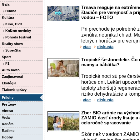
Gala
Trnava reaguje na extrémn
Hudba
štadión pre verejnosť a pr
vodou – FOTO
Kultúra
Kino, DVD
Pri prechode je potrebné z
Knižné novinky
zvnútra neunikal chlad. M
Pohoda festival
letných horúčav pre verejno
Reality show
viac
diskusia
SuperStar
Šport
Tropické šestonedelie. Čo 
F1
mamy a bábätka?
Auto moto
Tropické noci sú pre čers
Zaujímavosti
horúce dni. Lekári upozor
Ekológia
teploty zhoršujú regenerác
Tlačové správy
riziko dehydratácie a kompl
Prílohy
viac
diskusia
Pre ženy
Víkend
Zber BIO arónie na východ
ZAMIO časť úrody lisuje a
Veda
celoročné spracovanie
Kariéra
Radíme
Skôr než v sadoch ZAMIO
Hobby