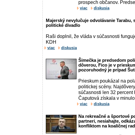
prospech občanov. Predsed
viac
diskusia
Majerský nevylučuje odvolávanie Tarabu, 
politické divadlo
Raši doplnil, že vláda v súčasnosti fung
KDH
viac
diskusia
Šimečka je predsedom polit
dôverou, Fico je v priesku
pozoruhodný je prípad Šut
Prieskum poukázal na pola
politickej scény. Najdôvery
súčasnosti len 32 percent 
Čaputová získala v minulost
viac
diskusia
Na rekreačné a športové po
partneri, nesiahajte, odkáz
konfliktom na koaličnej ra