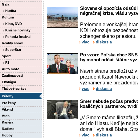
Gala
Slovenská opozícia odsúdi
Hudba
migračnej kríze, vládu vyz
Kultúra
Prelomenie vonkajšej hran
Kino, DVD
KDH ohrozuje bezpečnosť
Knižné novinky
schengenského priestoru.
Pohoda festival
viac
diskusia
Reality show
SuperStar
Po vzore Poľska chce SNS
Šport
by mohol odňať štátne vy
F1
Auto moto
Návrh strana predloží už v
Zaujímavosti
prezident Karol Nawrocki 
vyznamenanie prezidentov
Ekológia
viac
diskusia
Tlačové správy
Prílohy
Smer nebude počas predvo
Pre ženy
koaličných partnerov, tvrd
Víkend
Veda
„V Smere máme filozofiu, 
Kariéra
ani do Hlasu. Keď je nejak
doma," vyhlásil Blaha. Str
Radíme
viac
diskusia
Hobby