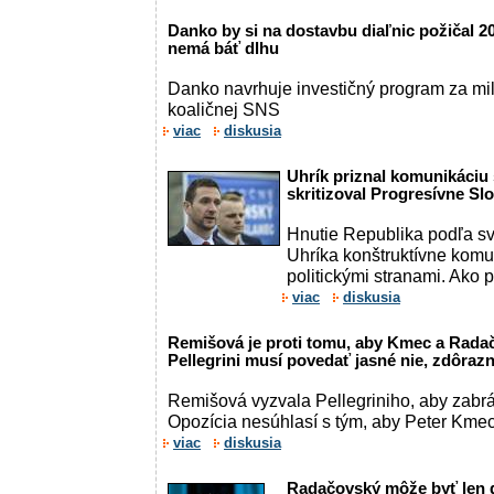
Danko by si na dostavbu diaľnic požičal 20
nemá báť dlhu
Danko navrhuje investičný program za mil
koaličnej SNS
viac
diskusia
Uhrík priznal komunikáciu
skritizoval Progresívne S
Hnutie Republika podľa s
Uhríka konštruktívne komu
politickými stranami. Ako 
viac
diskusia
Remišová je proti tomu, aby Kmec a Radač
Pellegrini musí povedať jasné nie, zdôraz
Remišová vyzvala Pellegriniho, aby zabr
Opozícia nesúhlasí s tým, aby Peter Kmec
viac
diskusia
Radačovský môže byť len ďa