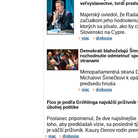
veľvyslanectve, tvrdí pre
Majerský uviedol, že Rad
začiatkom jeho hodnoteni
ktorých sa písalo, ako by 
Slovensko na Cypre.
viac
diskusia
Demokrati blahoželajú Šim
rozhodnutie odmietnuť spo
stranami
Mimoparlamentná strana D
Michalovi Šimečkovi k op
predsedu hnutia
viac
diskusia
Fico je podľa Gröhlinga najväčší príživník
úbohej politike
Poslanec pripomenul, že dve najsilnejšie 
toho, aby predkladali vízie, sa posledné 
je väčší príživník. Kauzy členov rodín premi
viac
diskusia