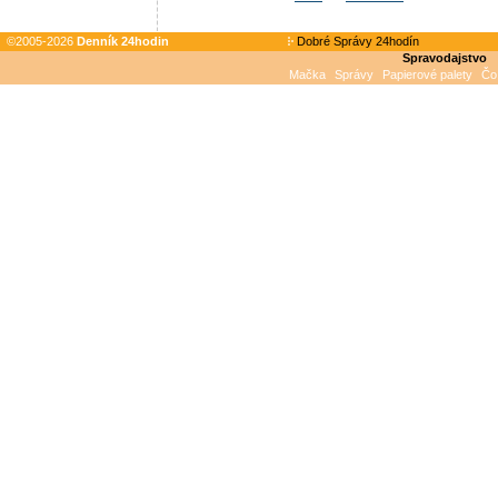
©2005-2026
Denník 24hodin
Dobré Správy 24hodín
Spravodajstvo
Mačka
Správy
Papierové palety
Čo 