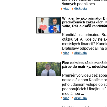
štátnych podnikoch
viac
diskusia
Winkler by ako primátor Bra
predražených zákazkách. K
Vallo, Ráž a ďalší kandidát
Kandidáti na primátora Br
otázku SITA: Kde by ste ako
mestských financií? Kandi
Bratislavy odpovedali na o
viac
diskusia
Fico odmieta zápis manže
párov do matriky, odvoláv
Premiér vo videu tiež zop
nestalo členom Koalície o
jeho údajnom vstupe do zo
podporujúcich Ukrajinu sú
mediálnou ...
viac
diskusia