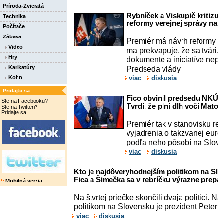
Príroda-Zvieratá
Rybníček a Viskupič kritizu
Technika
reformy verejnej správy n
Počítače
Zábava
Premiér má návrh reformy 
Video
ma prekvapuje, že sa tvár
Hry
dokumente a iniciatíve nep
Karikatúry
Predseda vlády
Kohn
viac
diskusia
Pridajte sa
Fico obvinil predsedu NKÚ 
Ste na Facebooku?
Tvrdí, že plní dlh voči Mat
Ste na Twitteri?
Pridajte sa.
Premiér tak v stanovisku 
vyjadrenia o takzvanej eur
podľa neho pôsobí na Slo
viac
diskusia
Kto je najdôveryhodnejším politikom na S
Fica a Šimečka sa v rebríčku výrazne prep
Mobilná verzia
Na štvrtej priečke skončili dvaja politici
politikom na Slovensku je prezident Peter 
viac
diskusia