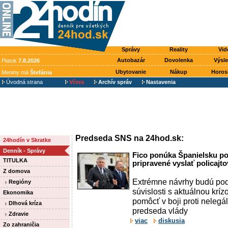
Správy
Reality
Vid
Autobazár
Dovolenka
Výsl
Piatok
7.8.2026
Ubytovanie
Nákup
Horos
Meniny má
Štefánia
Úvodná strana
Včera
Archív správ
Nastavenia
Predseda SNS na 24hod.sk:
24hodín v Skratke
Denník - Správy
Fico ponúka Španielsku p
TITULKA
pripravené vyslať policajto
Z domova
Extrémne návrhy budú pod
Regióny
súvislosti s aktuálnou kríz
Ekonomika
pomôcť v boji proti nelegál
Dlhová kríza
predseda vlády
Zdravie
viac
diskusia
Zo zahraničia