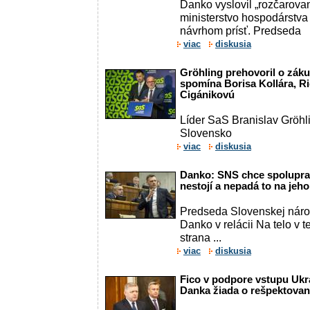
Danko vyslovil „rozčarovani
ministerstvo hospodárstva 
návrhom prísť. Predseda
viac
diskusia
Gröhling prehovoril o záku
spomína Borisa Kollára, Ri
Cigánikovú
Líder SaS Branislav Gröhli
Slovensko
viac
diskusia
Danko: SNS chce spolupra
nestojí a nepadá to na jeho
Predseda Slovenskej náro
Danko v relácii Na telo v te
strana ...
viac
diskusia
Fico v podpore vstupu Ukra
Danka žiada o rešpektovan