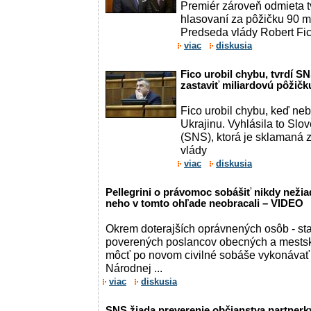
Premiér zároveň odmieta 
hlasovaní za pôžičku 90 mi
Predseda vlády Robert Fico
viac
diskusia
Fico urobil chybu, tvrdí S
zastaviť miliardovú pôžičk
Fico urobil chybu, keď neb
Ukrajinu. Vyhlásila to Sl
(SNS), ktorá je sklamaná 
vlády
viac
diskusia
Pellegrini o právomoc sobášiť nikdy nežiad
neho v tomto ohľade neobracali – VIDEO
Okrem doterajších oprávnených osôb - sta
poverených poslancov obecných a mestský
môcť po novom civilné sobáše vykonávať a
Národnej ...
viac
diskusia
SNS žiada preverenie občianstva partnerky