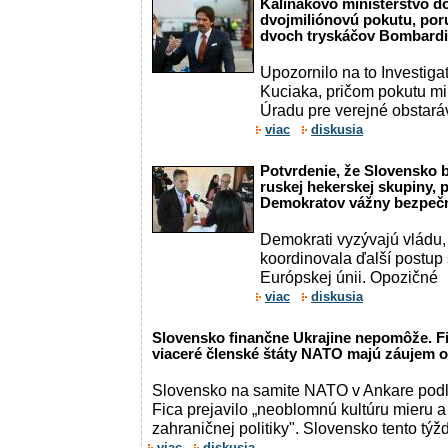
Kaliňákovo ministerstvo d
dvojmiliónovú pokutu, por
dvoch tryskáčov Bombardi
Upozornilo na to Investig
Kuciaka, pričom pokutu mi
Úradu pre verejné obstará
viac
diskusia
Potvrdenie, že Slovensko b
ruskej hekerskej skupiny, 
Demokratov vážny bezpečn
Demokrati vyzývajú vládu
koordinovala ďalší postup
Európskej únii. Opozičné
viac
diskusia
Slovensko finančne Ukrajine nepomôže. Fi
viaceré členské štáty NATO majú záujem 
Slovensko na samite NATO v Ankare podľ
Fica prejavilo „neoblomnú kultúru mieru 
zahraničnej politiky". Slovensko tento týž
viac
diskusia