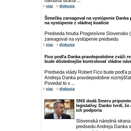
národná strana ...
viac
diskusia
Šimečka zareagoval na vystúpenie Danka 
na vystúpenie z vládnej koalície
Predseda hnutia Progresívne Slovensko 
zareagoval na vystúpenie predsedu
viac
diskusia
Fico podľa Danka pravdepodobne zváži re
bude dôslednejšie kontrolovať vládne ná
Predseda vlády Robert Fico bude podľa 
Andreja Danka pravdepodobne rozmýšľať 
Povedal to v ...
viac
diskusia
SNS dodá Smeru pripomie
legislatívy. Danko tvrdí, ž
ich podporia
Slovenská národná strana 
predsedu Andreja Danka s