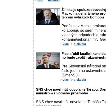
Žilinka je spoluzodpovedný
Macko na generálneho proku
terčom vyhrážok bombou
Podľa slov Macka prokura
kolaborujú so šírením nená
viacerých prípadoch aj sti
konaním/nekonaním". Gen
viac
diskusia
Fico sľúbil koalícii kandi
ho bude „voliť rukami-noh
Pre Slovenskú národnú st
číslo jeden na ústavného 
(Smer-SD).
viac
diskusia
SNS chce navrhnúť odvolanie Tarabu, Dank
ministrom životného prostredia
SNS chce navrhnúť odvolanie Tomáša Ta