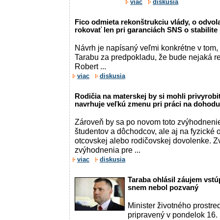
viac
diskusia
Fico odmieta rekonštrukciu vlády, o odvol
rokovať len pri garanciách SNS o stabilite 
Návrh je napísaný veľmi konkrétne v tom,
Tarabu za predpokladu, že bude nejaká re
Robert ...
viac
diskusia
Rodičia na materskej by si mohli privyrob
navrhuje veľkú zmenu pri práci na dohodu
Zároveň by sa po novom toto zvýhodnenie
študentov a dôchodcov, ale aj na fyzické 
otcovskej alebo rodičovskej dovolenke. 
zvýhodnenia pre ...
viac
diskusia
Taraba ohlásil záujem vstú
snem nebol pozvaný
Minister životného prostre
pripravený v pondelok 16.