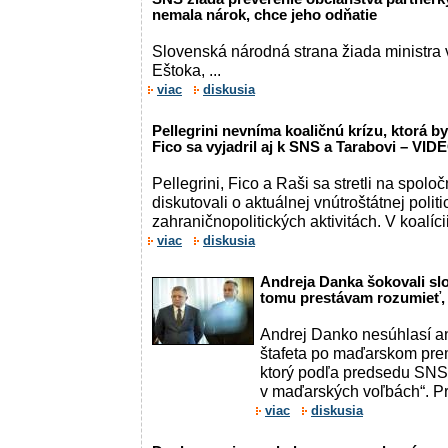
nemala nárok, chce jeho odňatie
Slovenská národná strana žiada ministra 
Eštoka, ...
viac
diskusia
Pellegrini nevníma koaličnú krízu, ktorá b
Fico sa vyjadril aj k SNS a Tarabovi – VI
Pellegrini, Fico a Raši sa stretli na spo
diskutovali o aktuálnej vnútroštátnej politic
zahraničnopolitických aktivitách. V koalícii 
viac
diskusia
Andreja Danka šokovali slo
tomu prestávam rozumieť,
Andrej Danko nesúhlasí an
štafeta po maďarskom prem
ktorý podľa predsedu SNS 
v maďarských voľbách“. Pr
viac
diskusia