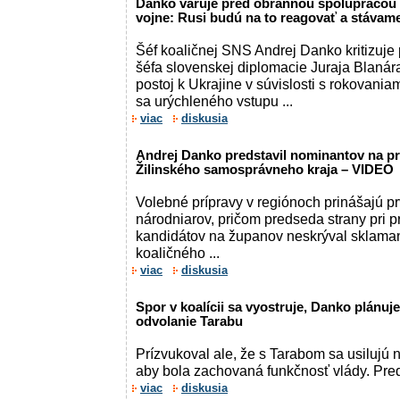
Danko varuje pred obrannou spoluprácou s
vojne: Rusi budú na to reagovať a stávame
Šéf koaličnej SNS Andrej Danko kritizuje
šéfa slovenskej diplomacie Juraja Blaná
postoj k Ukrajine v súvislosti s rokovani
sa urýchleného vstupu ...
viac
diskusia
Andrej Danko predstavil nominantov na p
Žilinského samosprávneho kraja – VIDEO
Volebné prípravy v regiónoch prinášajú 
národniarov, pričom predseda strany pri 
kandidátov na županov neskrýval sklama
koaličného ...
viac
diskusia
Spor v koalícii sa vyostruje, Danko plánuj
odvolanie Tarabu
Prízvukoval ale, že s Tarabom sa usilujú ná
aby bola zachovaná funkčnosť vlády. Pr
viac
diskusia