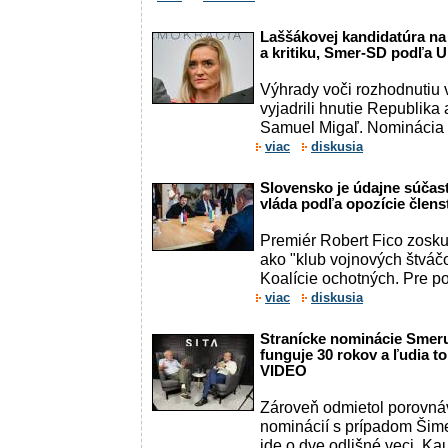
Laššákovej kandidatúra na
a kritiku, Smer-SD podľa Uhr
Výhrady voči rozhodnutiu 
vyjadrili hnutie Republika a
Samuel Migaľ. Nominácia
viac
diskusia
Slovensko je údajne súčas
vláda podľa opozície člens
Premiér Robert Fico zosku
ako "klub vojnových štváč
Koalície ochotných. Pre port
viac
diskusia
Stranícke nominácie Smeru
funguje 30 rokov a ľudia to
VIDEO
Zároveň odmietol porovná
nominácií s prípadom Šime
ide o dve odlišné veci. Ka