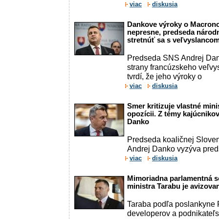
viac
diskusia
Dankove výroky o Macronov
nepresne, predseda národn
stretnúť sa s veľvyslanco
Predseda SNS Andrej Dank
strany francúzskeho veľvy
tvrdí, že jeho výroky o
viac
diskusia
Smer kritizuje vlastné mini
opozícii. Z témy kajúcnikov
Danko
Predseda koaličnej Sloven
Andrej Danko vyzýva pred
viac
diskusia
Mimoriadna parlamentná s
ministra Tarabu je avizova
Taraba podľa poslankyne 
developerov a podnikateľs