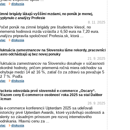
viac
diskusia
imné brigády lákajú vyššími mzdami, no ponúk je menej,
yplynulo z analýzy Profesie
8. 11. 2025
Počet ponúk na zimné brigády pre študentov klesol, no
riemerná hodinová mzda vzrástla z 6,50 eura na 7,20 eura.
nalýzu pripravila spoločnosť Profesia.sk, ktorá ...
viac
diskusia
Fluktuácia zamestnancov na Slovensku láme rekordy, pracovníci
asto odchádzajú aj bez novej ponuky
21. 9. 2025
Fluktuácia zamestnancov na Slovensku dosahuje v súčasnosti
rekordné hodnoty, pričom priemerná ročná miera odchodov sa
pohybuje medzi 14 až 16 %, zatiaľ čo za zdravú sa považuje 5
až 7 %. Podľa
viac
diskusia
Packeta odovzdala prvé slovenské e-commerce „Oscary“.
Víťazom ceny E-commerce osobnosť roka 2025 sa stal Dalibor
Cicman
26. 9. 2025
Na e-commerce konferencii Upterdam 2025 sa udeľovali
istoricky prvé Upterdam Awards, ktoré vyzdvihujú osobnosti a
talenty so zásadným prínosom pre rozvoj internetového
odnikania. Hlavnú cenu za ...
viac
diskusia