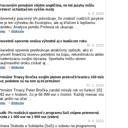
Pracovným ponukám vládne angličtina, no iné jazyky môžu
priniesť uchádzačom vyššie mzdy
6. 9. 2025
Slovenský pracovný trh potvrdzuje, že znalosť cudzích jazykov
ie je len výhodou do životopisu, ale aj kľúčom k lepšiemu
árobku. Analýza portálu Profesia.sk ukazuje, ...
viac
diskusia
Stavebné sporenie ostáva výhodné aj v budúcom roku
30. 9. 2025
tavebné sporenie predstavuje atraktívny spôsob, ako si
ytvoriť finančnú rezervu potrebnú na kúpu, rekonštrukciu alebo
modernizáciu svojho bývania. Sporitelia môžu okrem
aujímavého úroku získať aj ...
viac
diskusia
rimátor Trnavy Bročka svojím platom prekročil hranicu 100 tisíc
ur, podobne sú na tom aj iní primátori
22. 1. 2026
rimátor Trnavy Peter Bročka zarobil minulý rok vo funkcii 101
882 eur v hrubom, čo je 66 899 eur v čistom. Každý mesiac mu
ak prišlo na účet ...
viac
diskusia
ulík: Po realizácii opatrení z programu SaS stúpne priemerná
zda z 1 400 eur na 1 900 eur (video)
9. 9. 2023
trana Sloboda a Solidarita (SaS) v sobotu na programovej