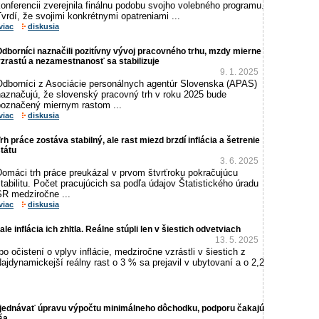
onferencii zverejnila finálnu podobu svojho volebného programu.
vrdí, že svojimi konkrétnymi opatreniami ...
viac
diskusia
dborníci naznačili pozitívny vývoj pracovného trhu, mzdy mierne
zrastú a nezamestnanosť sa stabilizuje
9. 1. 2025
Odborníci z Asociácie personálnych agentúr Slovenska (APAS)
naznačujú, že slovenský pracovný trh v roku 2025 bude
poznačený miernym rastom ...
viac
diskusia
rh práce zostáva stabilný, ale rast miezd brzdí inflácia a šetrenie
tátu
3. 6. 2025
Domáci trh práce preukázal v prvom štvrťroku pokračujúcu
tabilitu. Počet pracujúcich sa podľa údajov Štatistického úradu
SR medziročne ...
viac
diskusia
ale inflácia ich zhltla. Reálne stúpli len v šiestich odvetviach
13. 5. 2025
o očistení o vplyv inflácie, medziročne vzrástli v šiestich z
Najdynamickejší reálny rast o 3 % sa prejavil v ubytovaní a o 2,2
ejednávať úpravu výpočtu minimálneho dôchodku, podporu čakajú
ša