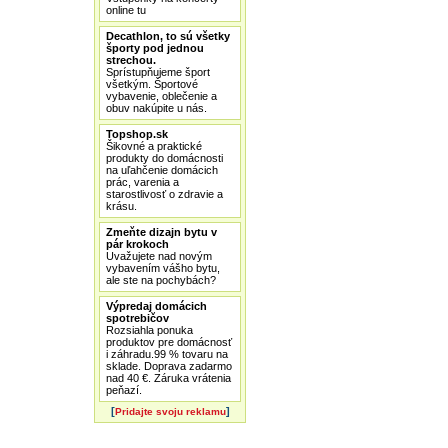
online tu
Decathlon, to sú všetky
športy pod jednou
strechou.
Sprístupňujeme šport
všetkým. Športové
vybavenie, oblečenie a
obuv nakúpite u nás.
Topshop.sk
Šikovné a praktické
produkty do domácnosti
na uľahčenie domácich
prác, varenia a
starostlivosť o zdravie a
krásu.
Zmeňte dizajn bytu v
pár krokoch
Uvažujete nad novým
vybavením vášho bytu,
ale ste na pochybách?
Výpredaj domácich
spotrebičov
Rozsiahla ponuka
produktov pre domácnosť
i záhradu.99 % tovaru na
sklade. Doprava zadarmo
nad 40 €. Záruka vrátenia
peňazí.
[
]
Pridajte svoju reklamu