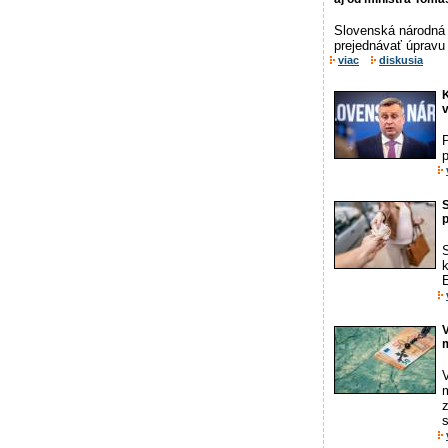
Slovenská národná 
prejednávať úpravu
viac
diskusia
p
S
p
k
E
V
s