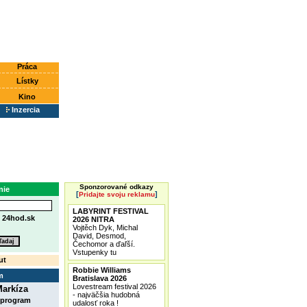
Práca
Lístky
Kino
Inzercia
Sponzorované odkazy
nie
[
]
Pridajte svoju reklamu
LABYRINT FESTIVAL
e
24hod.sk
2026 NITRA
Vojtěch Dyk, Michal
David, Desmod,
Čechomor a ďaľší.
Vstupenky tu
ut
Robbie Williams
m
Bratislava 2026
Lovestream festival 2026
arkíza
- najväčšia hudobná
 program
udalosť roka !