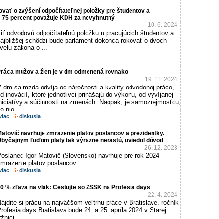
vať o zvýšení odpočítateľnej položky pre študentov a
o 75 percent považuje KDH za nevyhnutný
10. 6. 2024
iť odvodovú odpočítateľnú položku u pracujúcich študentov a
ajbližšej schôdzi bude parlament dokonca rokovať o dvoch
velu zákona o ...
Práca mužov a žien je v dm odmenená rovnako
19. 11. 2024
V dm sa mzda odvíja od náročnosti a kvality odvedenej práce,
d inovácií, ktoré jednotlivci prinášajú do výkonu, od vyvíjanej
iniciatívy a súčinnosti na zmenách. Naopak, je samozrejmosťou,
e nie ...
viac
diskusia
atovič navrhuje zmrazenie platov poslancov a prezidentky.
Obyčajným ľuďom platy tak výrazne nerastú, uviedol dôvod
26. 12. 2023
Poslanec Igor Matovič (Slovensko) navrhuje pre rok 2024
zmrazenie platov poslancov
viac
diskusia
0 % zľava na vlak: Cestujte so ZSSK na Profesia days
22. 4. 2024
ájdite si prácu na najväčšom veľtrhu práce v Bratislave. ročník
rofesia days Bratislava bude 24. a 25. apríla 2024 v Starej
ržnici