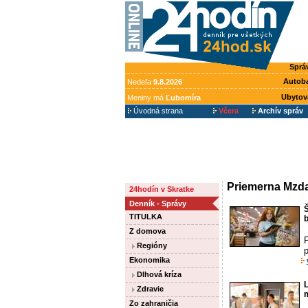
Sprá
Autob
Nedeľa
9.8.2026
Ubytov
Meniny má
Ľubomíra
Úvodná strana
Včera
Archív správ
Priemerna Mzda
24hodín v Skratke
Denník - Správy
Š
TITULKA
b
Z domova
P
Regióny
Ekonomika
Dlhová kríza
L
Zdravie
Zo zahraničia