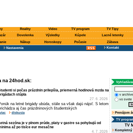
vy
Reality
Video
TV program
TV Tipy
azár
Dovolenka
Výsledky
Kúpele
Lacné letenky
anie
Nákup
Horoskopy
Počasie
Zábava
Kontakt
Nastavenia
 na 24hod.sk:
Vyhľadáva
tudenti si počas prázdnin prilepšia, priemerná hodinová mzda na
rigádach stúpla
v archív
27. 6. 2026
vo svete
onúk na letné brigády ubúda, stále sa však dajú nájsť. S letom
prichádza aj čas prázdninových študentských
viac
diskusia
Prenájom á
TV progra
etná sezóna je v plnom prúde, platy v gastre sa pohybujú od
TV M
minima až po tisíce eur mesačne
Kompletný
4. 7. 2026