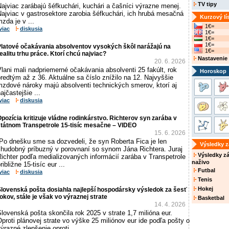
TV tipy
ajviac zarábajú šéfkuchári, kuchári a čašníci výrazne menej.
ajviac v gastrosektore zarobia šéfkuchári, ich hrubá mesačná
Kurzový lí
zda je v ...
1€=
viac
diskusia
1€=
1€=
1€=
Platové očakávania absolventov vysokých škôl narážajú na
1€=
ealitu trhu práce. Ktorí chcú najviac?
Nastavenie
20. 6. 2026
lani mali nadpriemerné očakávania absolventi 25 fakúlt, rok
Horoskop
redtým až z 36. Aktuálne sa číslo znížilo na 12. Najvyššie
mzdové nároky majú absolventi technických smerov, ktorí aj
ajčastejšie ...
viac
diskusia
pozícia kritizuje vládne rodinkárstvo. Richterov syn zarába v
štátnom Transpetrole 15-tisíc mesačne – VIDEO
15. 6. 2026
„Po dnešku sme sa dozvedeli, že syn Roberta Fica je len
Výsledky 
chudobný príbuzný v porovnaní so synom Jána Richtera. Juraj
Výsledky z
ichter podľa medializovaných informácií zarába v Transpetrole
naživo
ribližne 15-tisíc eur ...
Futbal
viac
diskusia
Tenis
Hokej
lovenská pošta dosiahla najlepší hospodársky výsledok za šesť
okov, stále je však vo výraznej strate
Basketbal
14. 4. 2026
lovenská pošta skončila rok 2025 v strate 1,7 milióna eur.
proti plánovej strate vo výške 25 miliónov eur ide podľa pošty o
ýrazné zlepšenie oproti ...