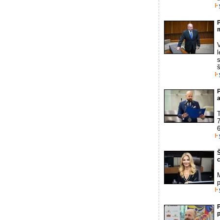
m
l
s
š
P
a
T
7
6
Š
M
p