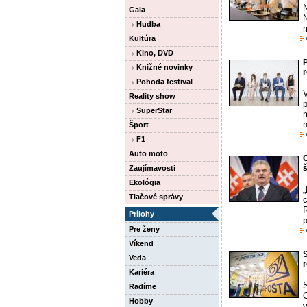
N
Gala
N
Hudba
m
Kultúra
Kino, DVD
Knižné novinky
r
Pohoda festival
V
Reality show
p
SuperStar
n
Šport
F1
Auto moto
O
Zaujímavosti
Ekológia
Tlačové správy
R
Prílohy
p
Pre ženy
Víkend
S
Veda
r
Kariéra
S
Radíme
O
Hobby
v