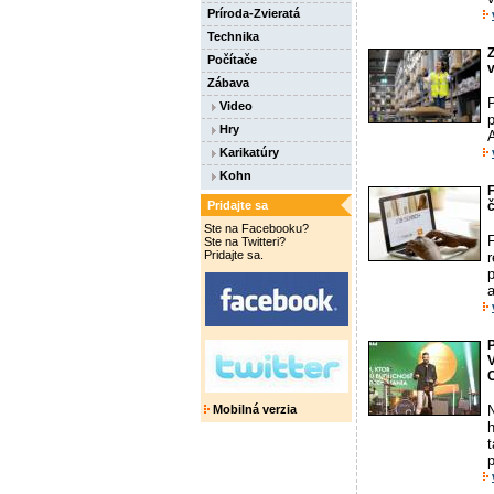
Príroda-Zvieratá
Technika
Z
Počítače
v
Zábava
Video
p
Hry
A
Karikatúry
Kohn
Pridajte sa
č
Ste na Facebooku?
Ste na Twitteri?
Pridajte sa.
Mobilná verzia
h
p