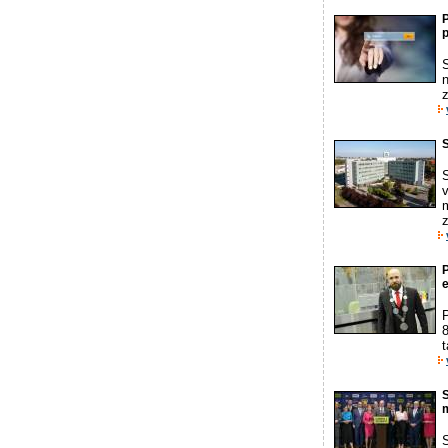
n
z
S
v
z
P
e
P
t
S
m
S