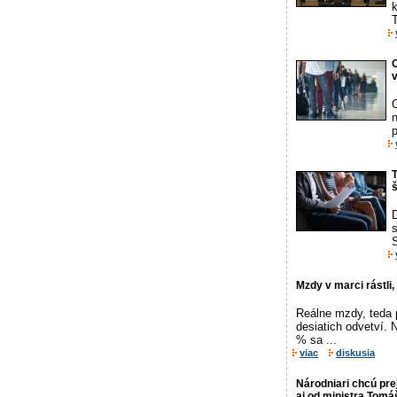
k
T
O
v
T
š
s
Mzdy v marci rástli, 
Reálne mzdy, teda p
desiatich odvetví. 
% sa ...
viac
diskusia
Národniari chcú pr
aj od ministra Tomá