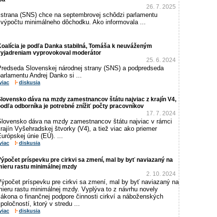
26. 7. 2025
strana (SNS) chce na septembrovej schôdzi parlamentu
 výpočtu minimálneho dôchodku. Ako informovala ...
Koalícia je podľa Danka stabilná, Tomáša k neuváženým
vyjadreniam vyprovokoval moderátor
25. 6. 2024
Predseda Slovenskej národnej strany (SNS) a podpredseda
arlamentu Andrej Danko si ...
viac
diskusia
lovensko dáva na mzdy zamestnancov štátu najviac z krajín V4,
odľa odborníka je potrebné znížiť počty pracovníkov
17. 7. 2024
Slovensko dáva na mzdy zamestnancov štátu najviac v rámci
rajín Vyšehradskej štvorky (V4), a tiež viac ako priemer
urópskej únie (EÚ). ...
viac
diskusia
ýpočet príspevku pre cirkvi sa zmení, mal by byť naviazaný na
mieru rastu minimálnej mzdy
2. 10. 2024
Výpočet príspevku pre cirkvi sa zmení, mal by byť naviazaný na
mieru rastu minimálnej mzdy. Vyplýva to z návrhu novely
zákona o finančnej podpore činnosti cirkví a náboženských
poločností, ktorý v stredu ...
viac
diskusia