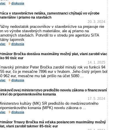
viac
diskusia
Práca v stavebníctve neláka, zamestnanci chýbajú vo výrobe
ateriálov i priamo na stavbách
20. 3. 2024
Vážny nedostatok pracovníkov v stavebníctve sa prejavuje nie
en vo výrobe stavebných materiálov, ale aj priamo na
amotných stavbách. Potvrdil to v stredu pre agentúru SITA
tátny tajomník
viac
diskusia
rimátor Bročka dostáva maximálny možný plat, vlani zarobil viac
ko 90 tisíc eur
14. 1. 2025
rnavský primátor Peter Bročka zarobil minulý rok vo funkcii 94
55 eur, čo je mesačne 7896 eur v hrubom. Jeho čistý príjem bol
0 962 eur, mesačne mu tak prišlo na účet 5080 ...
viac
diskusia
imkovičovej ministerstvo predložilo novelu zákona o financovaní
cirkví do pripomienkového konania
17. 5. 2024
inisterstvo kultúry (MK) SR predložilo do medzirezortného
pripomienkového konania (MPK) novelu zákona o ...
viac
diskusia
Primátor Trnavy Bročka má vďaka poslancom maximálny možný
lat, vlani zarobil takmer 85-tisíc eur