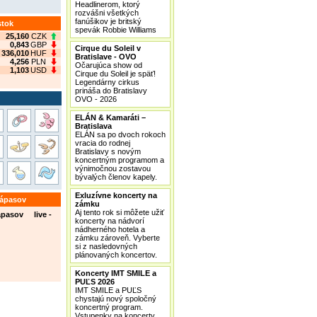
Headlinerom, ktorý
rozvášni všetkých
fanúšikov je britský
stok
spevák Robbie Williams
25,160
CZK
0,843
GBP
Cirque du Soleil v
336,010
HUF
Bratislave - OVO
4,256
PLN
Očarujúca show od
1,103
USD
Cirque du Soleil je späť!
Legendárny cirkus
prináša do Bratislavy
OVO - 2026
ELÁN & Kamaráti –
Bratislava
ELÁN sa po dvoch rokoch
vracia do rodnej
Bratislavy s novým
koncertným programom a
výnimočnou zostavou
bývalých členov kapely.
Exluzívne koncerty na
zápasov
zámku
Aj tento rok si môžete užiť
ápasov live -
koncerty na nádvorí
nádherného hotela a
zámku zároveň. Vyberte
si z nasledovných
plánovaných koncertov.
Koncerty IMT SMILE a
PUĽS 2026
IMT SMILE a PUĽS
chystajú nový spoločný
koncertný program.
Vstupenky na koncerty