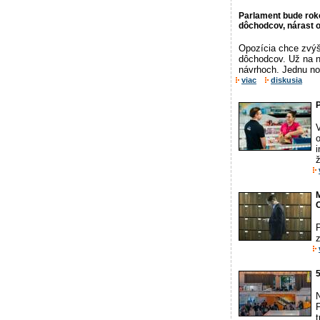
Parlament bude roko
dôchodcov, nárast 
Opozícia chce zvýš
dôchodcov. Už na n
návrhoch. Jednu no
viac
diskusia
o
ž
M
5
N
P
t