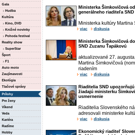
Gala
Ministerka Šimkovičová odv
Hudba
generálneho riaditeľa SND
Kultúra
Ministerka kultúry Martin
Kino, DVD
viac
diskusia
Knižné novinky
Pohoda festival
Ministerka Šimkovičová do
Reality show
SND Zuzanu Ťapákovú
SuperStar
Šport
aktualizované 27. augusta,
F1
Martina Šimkovičová (nom
Auto moto
riadením
Zaujímavosti
viac
diskusia
Ekológia
Riaditelia SND upozorňujú 
Tlačové správy
žiadajú ministerku Šimkov
Prílohy
usmernenie
Pre ženy
Riaditelia Slovenského n
Víkend
adresovali ministerke kult
Veda
viac
diskusia
Kariéra
Radíme
Ekonomický riaditeľ Slove
Hobby