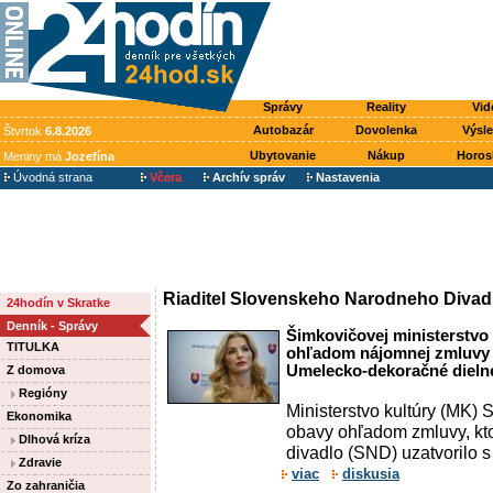
Správy
Reality
Vid
Autobazár
Dovolenka
Výsl
Štvrtok
6.8.2026
Ubytovanie
Nákup
Horos
Meniny má
Jozefína
Úvodná strana
Včera
Archív správ
Nastavenia
Riaditel Slovenskeho Narodneho Divad
24hodín v Skratke
Denník - Správy
Šimkovičovej ministerstvo 
TITULKA
ohľadom nájomnej zmluvy n
Umelecko-dekoračné diel
Z domova
Regióny
Ministerstvo kultúry (MK) 
Ekonomika
obavy ohľadom zmluvy, kt
Dlhová kríza
divadlo (SND) uzatvorilo s 
Zdravie
viac
diskusia
Zo zahraničia