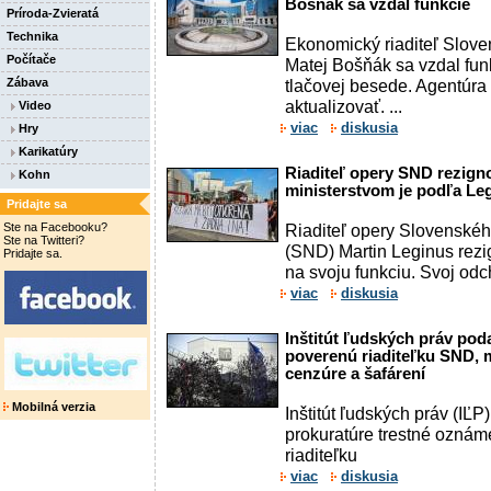
Bošňák sa vzdal funkcie
Príroda-Zvieratá
Technika
Ekonomický riaditeľ Slov
Počítače
Matej Bošňák sa vzdal fun
Zábava
tlačovej besede. Agentúra
aktualizovať. ...
Video
viac
diskusia
Hry
Karikatúry
Riaditeľ opery SND rezign
Kohn
ministerstvom je podľa Le
Pridajte sa
Ste na Facebooku?
Riaditeľ opery Slovenské
Ste na Twitteri?
(SND) Martin Leginus rezi
Pridajte sa.
na svoju funkciu. Svoj odc
viac
diskusia
Inštitút ľudských práv pod
poverenú riaditeľku SND, 
cenzúre a šafárení
Mobilná verzia
Inštitút ľudských práv (IĽ
prokuratúre trestné ozná
riaditeľku
viac
diskusia