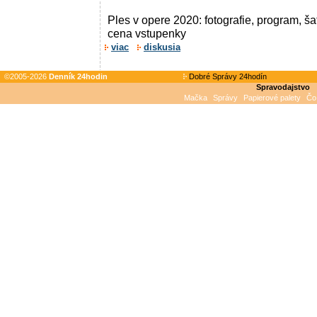
Ples v opere 2020: fotografie, program, ša
cena vstupenky
viac
diskusia
©2005-2026
Denník 24hodin
Dobré Správy 24hodín
Spravodajstvo
Mačka
Správy
Papierové palety
Čo 