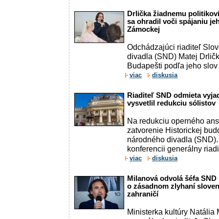
Drlička žiadnemu politikovi
sa ohradil voči spájaniu j
Zámockej
Odchádzajúci riaditeľ Sl
divadla (SND) Matej Drličk
Budapešti podľa jeho slov
viac
diskusia
Riaditeľ SND odmieta vyjadr
vysvetlil redukciu sólistov
Na redukciu operného an
zatvorenie Historickej bu
národného divadla (SND). 
konferencii generálny riad
viac
diskusia
Milanová odvolá šéfa SND D
o zásadnom zlyhaní sloven
zahraničí
Ministerka kultúry Natáli