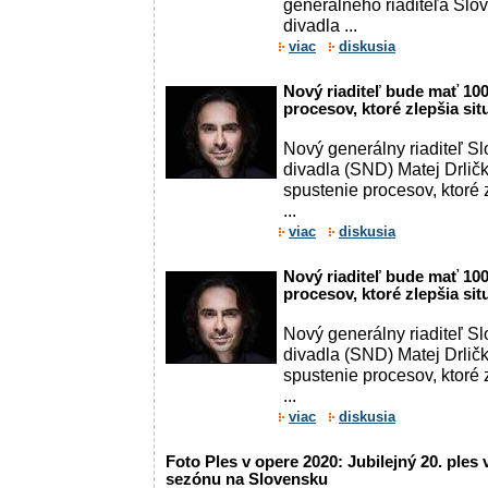
generálneho riaditeľa Sl
divadla ...
viac
diskusia
Nový riaditeľ bude mať 100
procesov, ktoré zlepšia si
Nový generálny riaditeľ 
divadla (SND) Matej Drlič
spustenie procesov, ktoré z
...
viac
diskusia
Nový riaditeľ bude mať 100
procesov, ktoré zlepšia si
Nový generálny riaditeľ 
divadla (SND) Matej Drlič
spustenie procesov, ktoré z
...
viac
diskusia
Foto Ples v opere 2020: Jubilejný 20. ples 
sezónu na Slovensku