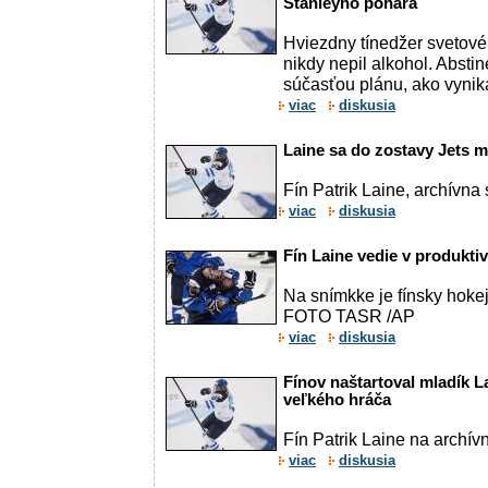
Stanleyho pohára
Hviezdny tínedžer svetové
nikdy nepil alkohol. Absti
súčasťou plánu, ako vynik
viac
diskusia
Laine sa do zostavy Jets m
Fín Patrik Laine, archívna
viac
diskusia
Fín Laine vedie v produktiv
Na snímkke je fínsky hokej
FOTO TASR /AP
viac
diskusia
Fínov naštartoval mladík L
veľkého hráča
Fín Patrik Laine na archív
viac
diskusia