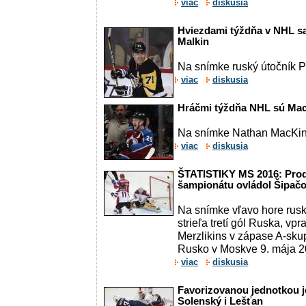
viac
diskusia
Hviezdami týždňa v NHL sa
Malkin
Na snímke ruský útočník P
viac
diskusia
Hráčmi týždňa NHL sú Mac
Na snímke Nathan MacKi
viac
diskusia
ŠTATISTIKY MS 2016: Prod
šampionátu ovládol Šipač
Na snímke vľavo hore rus
strieľa tretí gól Ruska, vp
Merzlikins v zápase A-sku
Rusko v Moskve 9. mája
viac
diskusia
Favorizovanou jednotkou j
Solenský i Lešťan