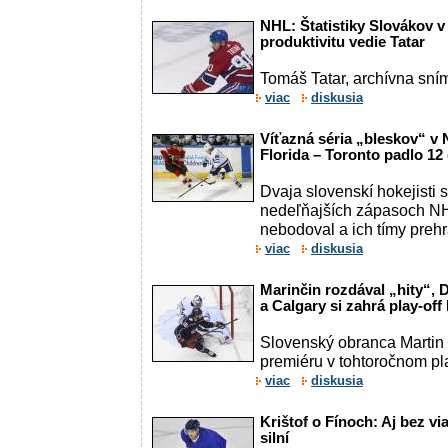
NHL: Štatistiky Slovákov v 
produktivitu vedie Tatar
Tomáš Tatar, archívna sní
viac
diskusia
Víťazná séria „bleskov“ v 
Florida – Toronto padlo 12 
Dvaja slovenskí hokejisti s
nedeľňajších zápasoch NHL
nebodoval a ich tímy preh
viac
diskusia
Marinčin rozdával „hity“, 
a Calgary si zahrá play-off
Slovenský obranca Martin
premiéru v tohtoročnom pla
viac
diskusia
Krištof o Fínoch: Aj bez v
silní