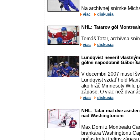
Na archívnej snímke Michal
viac
diskusia
NHL: Tatarov gól Montreal
Tomáš Tatar, archívna sní
viac
diskusia
Lundqvist neveril vlastným
gólmi napodobnil Gáboríka
V decembri 2007 musel šv
Lundqvist vzdať hold Mariá
ako hráč Minnesoty Wild p
zápase. O viac než dvanásť
viac
diskusia
NHL: Tatar mal dve asisten
nad Washingtonom
Max Domi z Montrealu Ca
brankára Washingtonu Cap
počas tretej tretiny zápas