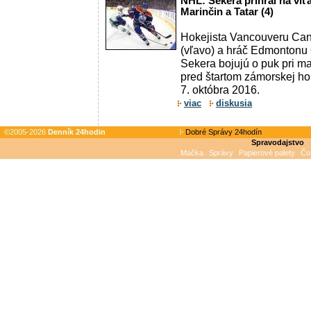
NHL: Sekera prihral na víťa
Marinčin a Tatar (4)
Hokejista Vancouveru Ca
(vľavo) a hráč Edmontonu 
Sekera bojujú o puk pri ma
pred štartom zámorskej h
7. októbra 2016.
viac
diskusia
©2005-2026
Denník 24hodin
Dobré Správy 24hodín
Spravodajstvo
Mačka
Správy
Papierové palety
Čo 