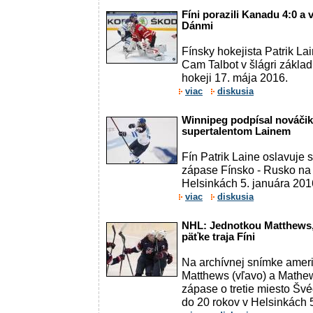
Fíni porazili Kanadu 4:0 a v
Dánmi
Fínsky hokejista Patrik La
Cam Talbot v šlágri zákla
hokeji 17. mája 2016.
viac
diskusia
Winnipeg podpísal nováči
supertalentom Lainem
Fín Patrik Laine oslavuje 
zápase Fínsko - Rusko na
Helsinkách 5. januára 201
viac
diskusia
NHL: Jednotkou Matthews, 
päťke traja Fíni
Na archívnej snímke americ
Matthews (vľavo) a Mathe
zápase o tretie miesto Š
do 20 rokov v Helsinkách 