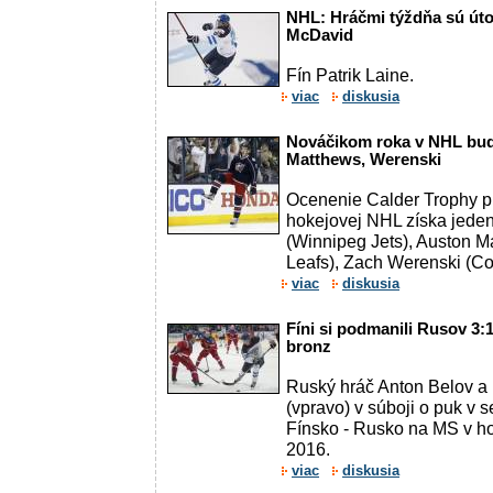
NHL: Hráčmi týždňa sú útoč
McDavid
Fín Patrik Laine.
viac
diskusia
Nováčikom roka v NHL bude 
Matthews, Werenski
Ocenenie Calder Trophy pr
hokejovej NHL získa jeden 
(Winnipeg Jets), Auston M
Leafs), Zach Werenski (Co
viac
diskusia
Fíni si podmanili Rusov 3:
bronz
Ruský hráč Anton Belov a 
(vpravo) v súboji o puk v
Fínsko - Rusko na MS v ho
2016.
viac
diskusia