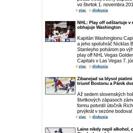
vo štvrtok 1. novembra 20
viac
diskusia
NHL: Play off odštartuje v n
obhajuje Washington
Kapitán Washingtonu Capit
a jeho spoluhráč Nicklas 
Stanleyho pohárom po výhr
play off NHL Vegas Golde
Capitals v Las Vegas 7. jún
viac
diskusia
Zibanejad sa blysol piatimi
triumf Bostonu a Pánik dva
Až sedem slovenských hoke
štvrtkových zápasoch zám
formu potvrdil útočník Ric
prvýkrát v sezóne bodoval 
viac
diskusia
Laine nikdy nepil alkohol,