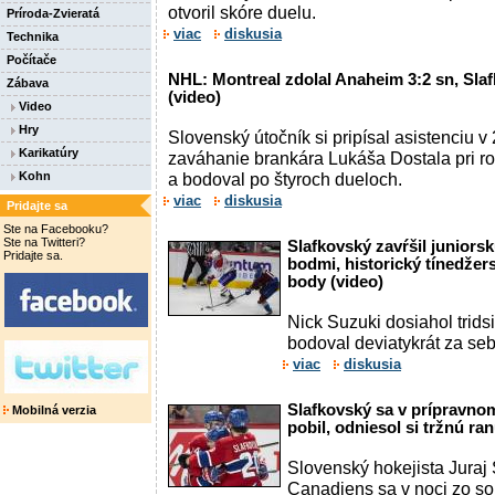
otvoril skóre duelu.
Príroda-Zvieratá
viac
diskusia
Technika
Počítače
NHL: Montreal zdolal Anaheim 3:2 sn, Slaf
Zábava
(video)
Video
Hry
Slovenský útočník si pripísal asistenciu v 
Karikatúry
zaváhanie brankára Lukáša Dostala pri r
Kohn
a bodoval po štyroch dueloch.
viac
diskusia
Pridajte sa
Ste na Facebooku?
Ste na Twitteri?
Slafkovský zavŕšil juniors
Pridajte sa.
bodmi, historický tínedžer
body (video)
Nick Suzuki dosiahol tridsi
bodoval deviatykrát za se
viac
diskusia
Slafkovský sa v prípravno
Mobilná verzia
pobil, odniesol si tržnú r
Slovenský hokejista Juraj
Canadiens sa v noci zo sob