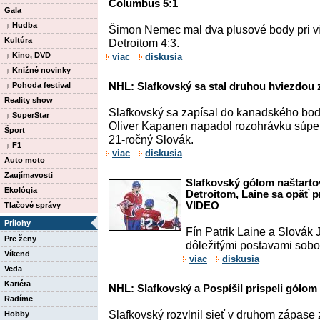
Columbus 5:1
Gala
Hudba
Šimon Nemec mal dva plusové body pri v
Kultúra
Detroitom 4:3.
Kino, DVD
viac
diskusia
Knižné novinky
Pohoda festival
NHL: Slafkovský sa stal druhou hviezdou
Reality show
Slafkovský sa zapísal do kanadského bod
SuperStar
Oliver Kapanen napadol rozohrávku súper
Šport
21-ročný Slovák.
F1
viac
diskusia
Auto moto
Zaujímavosti
Slafkovský gólom naštarto
Ekológia
Detroitom, Laine sa opäť pr
VIDEO
Tlačové správy
Prílohy
Fín Patrik Laine a Slovák 
Pre ženy
dôležitými postavami sobo
Víkend
viac
diskusia
Veda
Kariéra
NHL: Slafkovský a Pospíšil prispeli gólom
Radíme
Slafkovský rozvlnil sieť v druhom zápase 
Hobby