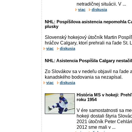
netradičnej situácii. V ...
viac
diskusia
NHL: Pospíšilova asistencia nepomohla Ca
plusky
Slovenský hokejový útočník Martin Pospíšil
hráčov Calgary, ktorí prehrali na ľade St. 
viac
diskusia
NHL: Asistencia Pospíšila Calgary nestačil
Zo Slovákov sa v nedeľu objavil na ľade a
kanadského bodovania sa nezapísal.
viac
diskusia
História MS v hokeji: Preh
roku 1954
V ére samostatnosti sa me
hokeji dostali štyria Slová
2021 útočník Peter Cehlári
2012 sme mali v ...