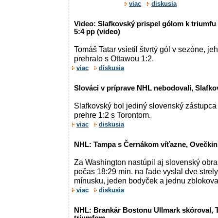
viac
diskusia
Video: Slafkovský prispel gólom k triumf
5:4 pp (video)
Tomáš Tatar vsietil štvrtý gól v sezóne, 
prehralo s Ottawou 1:2.
viac
diskusia
Slováci v príprave NHL nebodovali, Slafko
Slafkovský bol jediný slovenský zástupca
prehre 1:2 s Torontom.
viac
diskusia
NHL: Tampa s Černákom víťazne, Ovečkin 
Za Washington nastúpil aj slovenský obra
počas 18:29 min. na ľade vyslal dve strely 
mínusku, jeden bodyček a jednu zblokovan
viac
diskusia
NHL: Brankár Bostonu Ullmark skóroval, T