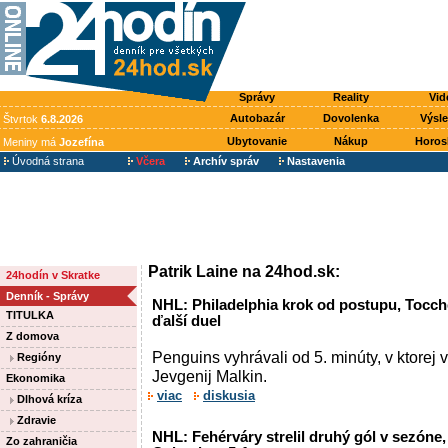
Správy
Reality
Vid
Autobazár
Dovolenka
Výsl
Štvrtok
6.8.2026
Ubytovanie
Nákup
Horos
Meniny má
Jozefína
Úvodná strana
Včera
Archív správ
Nastavenia
Patrik Laine na 24hod.sk:
24hodín v Skratke
Denník - Správy
NHL: Philadelphia krok od postupu, Tocche
TITULKA
ďalší duel
Z domova
Penguins vyhrávali od 5. minúty, v ktorej v
Regióny
Jevgenij Malkin.
Ekonomika
viac
diskusia
Dlhová kríza
Zdravie
NHL: Fehérváry strelil druhý gól v sezóne
Zo zahraničia