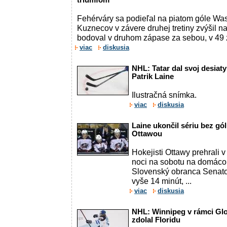
triumfom
Fehérváry sa podieľal na piatom góle Wa
Kuznecov v závere druhej tretiny zvýšil n
bodoval v druhom zápase za sebou, v 49 
viac
diskusia
NHL: Tatar dal svoj desiat
Patrik Laine
Ilustračná snímka.
viac
diskusia
Laine ukončil sériu bez gó
Ottawou
Hokejisti Ottawy prehrali 
noci na sobotu na domác
Slovenský obranca Senator
vyše 14 minút, ...
viac
diskusia
NHL: Winnipeg v rámci Glo
zdolal Floridu