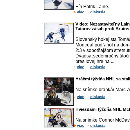
Fín Patrik Laine.
viac
diskusia
Video: Nezastaviteľný Laine
Tatarov zásah proti Bruins
Slovenský hokejista Tomáš
Montreal podľahol na dom
2:3 v sobotňajšom stretnut
Dvadsaťsedemročný útoční
presilovej hre na ...
viac
diskusia
Hráčmi týždňa NHL sa stali
Na snímke brankár Marc-A
viac
diskusia
Hviezdami týždňa NHL McD
Na snímke Connor McDav
viac
diskusia