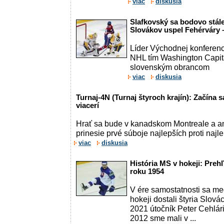
viac
diskusia
Slafkovský sa bodovo stále
Slovákov uspel Fehérváry
Líder Východnej konferenc
NHL tím Washington Capita
slovenským obrancom
viac
diskusia
Turnaj-4N (Turnaj štyroch krajín): Začína sa
viacerí
Hrať sa bude v kanadskom Montreale a 
prinesie prvé súboje najlepších proti naj
viac
diskusia
História MS v hokeji: Preh
roku 1954
V ére samostatnosti sa me
hokeji dostali štyria Slová
2021 útočník Peter Cehlári
2012 sme mali v ...