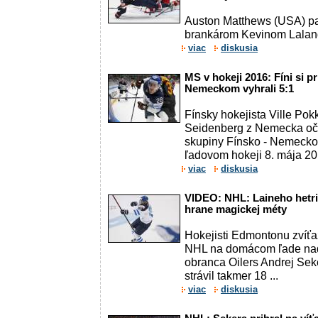
Auston Matthews (USA) pa
brankárom Kevinom Lala
viac
diskusia
MS v hokeji 2016: Fíni si pr
Nemeckom vyhrali 5:1
Fínsky hokejista Ville Pok
Seidenberg z Nemecka oč
skupiny Fínsko - Nemecko 
ľadovom hokeji 8. mája 20
viac
diskusia
VIDEO: NHL: Laineho hetrik
hrane magickej méty
Hokejisti Edmontonu zvíťa
NHL na domácom ľade nad
obranca Oilers Andrej Sek
strávil takmer 18 ...
viac
diskusia