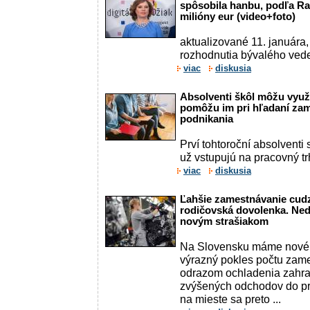
spôsobila hanbu, podľa R
milióny eur (video+foto)
aktualizované 11. januára
rozhodnutia bývalého ved
viac
diskusia
Absolventi škôl môžu využ
pomôžu im pri hľadaní zam
podnikania
Prví tohtoroční absolventi
už vstupujú na pracovný tr
viac
diskusia
Ľahšie zamestnávanie cudz
rodičovská dovolenka. Ne
novým strašiakom
Na Slovensku máme nového
výrazný pokles počtu zame
odrazom ochladenia zahr
zvýšených odchodov do p
na mieste sa preto ...