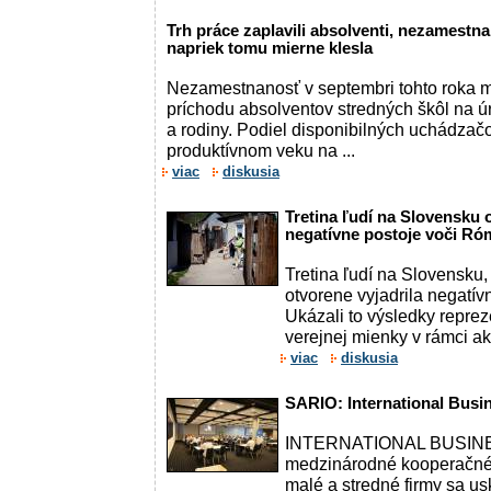
Trh práce zaplavili absolventi, nezamestn
napriek tomu mierne klesla
Nezamestnanosť v septembri tohto roka m
príchodu absolventov stredných škôl na ú
a rodiny. Podiel disponibilných uchádzač
produktívnom veku na ...
viac
diskusia
Tretina ľudí na Slovensku 
negatívne postoje voči R
Tretina ľudí na Slovensku,
otvorene vyjadrila negatí
Ukázali to výsledky repre
verejnej mienky v rámci akt
viac
diskusia
SARIO: International Busi
INTERNATIONAL BUSINE
medzinárodné kooperačné 
malé a stredné firmy sa us