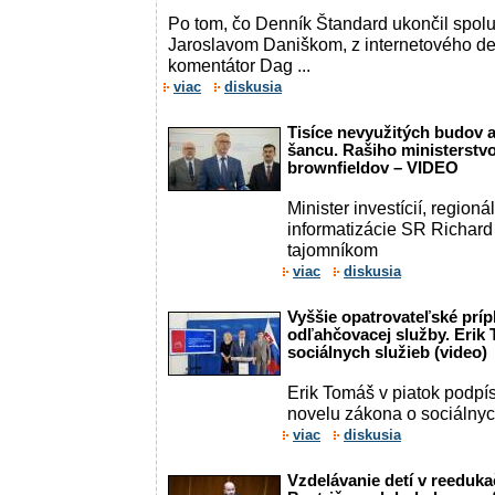
Po tom, čo Denník Štandard ukončil spol
Jaroslavom Daniškom, z internetového d
komentátor Dag ...
viac
diskusia
Tisíce nevyužitých budov 
šancu. Rašiho ministerstv
brownfieldov – VIDEO
Minister investícií, region
informatizácie SR Richard
tajomníkom
viac
diskusia
Vyššie opatrovateľské príp
odľahčovacej služby. Erik
sociálnych služieb (video)
Erik Tomáš v piatok podpí
novelu zákona o sociálnyc
viac
diskusia
Vzdelávanie detí v reeduk