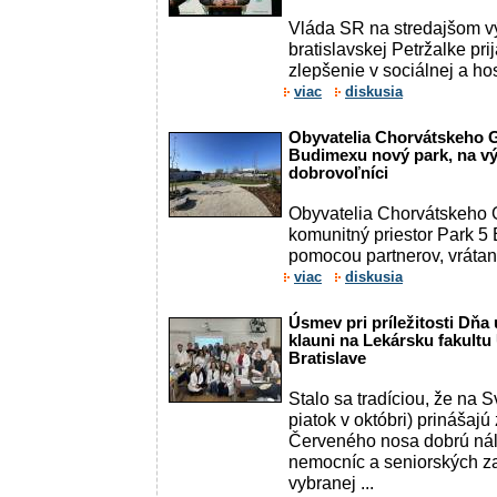
Vláda SR na stredajšom v
bratislavskej Petržalke pr
zlepšenie v sociálnej a hos
viac
diskusia
Obyvatelia Chorvátskeho 
Budimexu nový park, na výs
dobrovoľníci
Obyvatelia Chorvátskeho 
komunitný priestor Park 5
pomocou partnerov, vrátan
viac
diskusia
Úsmev pri príležitosti Dňa
klauni na Lekársku fakult
Bratislave
Stalo sa tradíciou, že na 
piatok v októbri) prinášajú
Červeného nosa dobrú nál
nemocníc a seniorských zar
vybranej ...