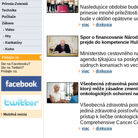
Príroda-Zvieratá
Nasledujúce obdobie bud
Technika
prinesie mnohé príležitost
Počítače
bude v októbri opätovne uc
Zábava
viac
diskusia
Video
Hry
Spor o financovanie Národ
prejde do kompetencie Hul
Karikatúry
Kohn
Ministerstvo cestovného ru
Pridajte sa
agendu týkajúcu sa poskyt
Ste na Facebooku?
súdnych konaniach vo vec
Ste na Twitteri?
viac
diskusia
Pridajte sa.
Všeobecná zdravotná poisť
ktorý môže zásadne zmeniť
onkologických ochorení n
Všeobecná zdravotná poisť
jediná zdravotná poisťov
Mobilná verzia
prístup k liečbe onkologic
Comprehensive Cancer Cen
viac
diskusia