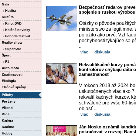
Gala
Bezpečnosť radarov prever
Hudba
spojenie s ruskou výrobou
Kultúra
Otázky o pôvode použitých
Kino, DVD
ministerstvo za legitímne, 
Knižné novinky
položilo ako prvé. Vzhľa
Pohoda festival
pochybnosti týkajúce sa 
Reality show
...
SuperStar
viac
diskusia
Šport
F1
Rekvalifikačné kurzy pomá
Auto moto
kontrolórov chýbajú dáta 
zamestnanosť
Zaujímavosti
Ekológia
V rokoch 2018 až 2024 bo
Tlačové správy
uskutočnených viac ako 7
Prílohy
rekvalifikačných kurzov, k
Pre ženy
schválené pre vyše 60-tis
oblasť ...
Víkend
viac
diskusia
Veda
Kariéra
Ján Nosko oznámil kandida
Radíme
pokračovať v rozvoji Bans
Hobby