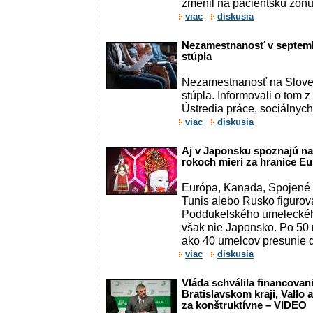
zmenil na pacientsku zónu -
viac
diskusia
Nezamestnanosť v septemb
stúpla
Nezamestnanosť na Slove
stúpla. Informovali o tom
Ústredia práce, sociálnych 
viac
diskusia
Aj v Japonsku spoznajú n
rokoch mieri za hranice E
Európa, Kanada, Spojené š
Tunis alebo Rusko figurov
Poddukelského umeleckéh
však nie Japonsko. Po 50 
ako 40 umelcov presunie do
viac
diskusia
Vláda schválila financovan
Bratislavskom kraji, Vallo 
za konštruktívne – VIDEO