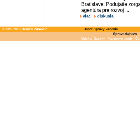
Bratislave. Podujatie zor
agentúra pre rozvoj ...
viac
diskusia
©2005-2026
Denník 24hodin
Dobré Správy 24hodín
Spravodajstvo
Mačka
Správy
Papierové palety
Čo 