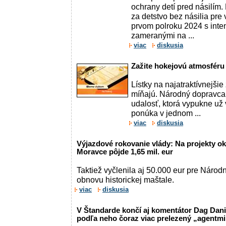
ochrany detí pred násilím
za detstvo bez násilia pre 
prvom polroku 2024 s inten
zameranými na ...
viac
diskusia
Zažite hokejovú atmosféru
Lístky na najatraktívnejši
míňajú. Národný dopravca
udalosť, ktorá vypukne už
ponúka v jednom ...
viac
diskusia
Výjazdové rokovanie vlády: Na projekty o
Moravce pôjde 1,65 mil. eur
Taktiež vyčlenila aj 50.000 eur pre Národ
obnovu historickej maštale.
viac
diskusia
V Štandarde končí aj komentátor Dag Dani
podľa neho čoraz viac prelezený „agentm