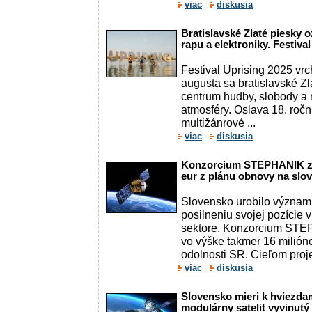
viac
diskusia
Bratislavské Zlaté piesky 
rapu a elektroniky. Festiva
Festival Uprising 2025 vrch
augusta sa bratislavské Z
centrum hudby, slobody a
atmosféry. Oslava 18. ročn
multižánrové ...
viac
diskusia
Konzorcium STEPHANIK zís
eur z plánu obnovy na slov
Slovensko urobilo význam
posilneniu svojej pozície
sektore. Konzorcium STE
vo výške takmer 16 milión
odolnosti SR. Cieľom projek
viac
diskusia
Slovensko mieri k hviezdam
modulárny satelit vyvinut