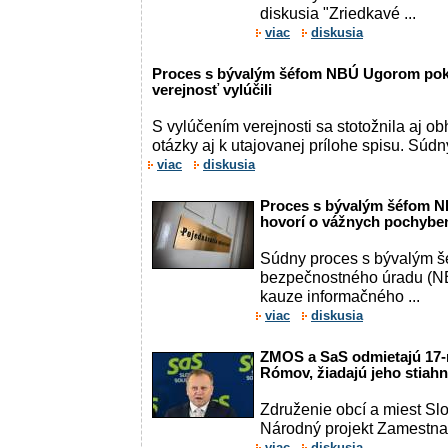
diskusia "Zriedkavé ...
viac
diskusia
Proces s bývalým šéfom NBÚ Ugorom pokr
verejnosť vylúčili
S vylúčením verejnosti sa stotožnila aj ob
otázky aj k utajovanej prílohe spisu. Súd
viac
diskusia
Proces s bývalým šéfom N
hovorí o vážnych pochybeni
Súdny proces s bývalým 
bezpečnostného úradu (N
kauze informačného ...
viac
diskusia
ZMOS a SaS odmietajú 17-m
Rómov, žiadajú jeho stiah
Združenie obcí a miest S
Národný projekt Zamestnan
viac
diskusia