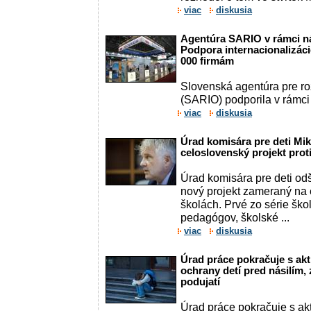
viac
diskusia
Agentúra SARIO v rámci n
Podpora internacionalizác
000 firmám
Slovenská agentúra pre roz
(SARIO) podporila v rámci
viac
diskusia
Úrad komisára pre deti Mik
celoslovenský projekt prot
Úrad komisára pre deti od
nový projekt zameraný na 
školách. Prvé zo série škol
pedagógov, školské ...
viac
diskusia
Úrad práce pokračuje s akt
ochrany detí pred násilím,
podujatí
Úrad práce pokračuje s ak