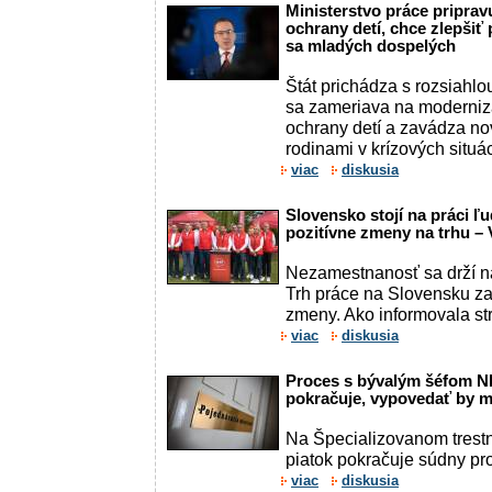
Ministerstvo práce priprav
ochrany detí, chce zlepši
sa mladých dospelých
Štát prichádza s rozsiahlou
sa zameriava na moderniz
ochrany detí a zavádza no
rodinami v krízových situá
viac
diskusia
Slovensko stojí na práci ľu
pozitívne zmeny na trhu –
Nezamestnanosť sa drží na
Trh práce na Slovensku z
zmeny. Ako informovala str
viac
diskusia
Proces s bývalým šéfom N
pokračuje, vypovedať by ma
Na Špecializovanom trest
piatok pokračuje súdny pr
viac
diskusia