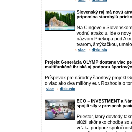
Slovenský raj má novú atr
pripomína starobylú priek
Na Čingove v Slovenskom ra
vodnú atrakciu, ide o nov
názvom Priekopa pod Akro
tvarom, šmýkačkou, umelou
viac
diskusia
Projekt Generácia OLYMP dostane viac pe
multifunkčné ihriská aj podporu športový
Príspevok pre národný športový projekt 
o viac ako dva milióny eur. Rozhodla o tom
viac
diskusia
ECO – INVESTMENT a Náro
spojili sily v prospech pac
Priestor, ktorý dovtedy ta
slúžil skôr ako chodba so 
vďaka podpore spoločno