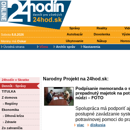
Správy
Reality
Vid
Autobazár
Dovolenka
Výsl
Sobota
8.8.2026
Ubytovanie
Nákup
Horos
Meniny má
Oskar
Úvodná strana
Včera
Archív správ
Nastavenia
Narodny Projekt na 24hod.sk:
24hodín v Skratke
Denník - Správy
Podpísanie memoranda o sp
TITULKA
prepadnutý majetok na pot
núdzi – FOTO
Z domova
Regióny
Spolupráca má podporiť aj
Ekonomika
postupné zavádzanie systé
Dlhová kríza
potravinovej pomoci do pr
Zdravie
viac
diskusia
Zo zahraničia