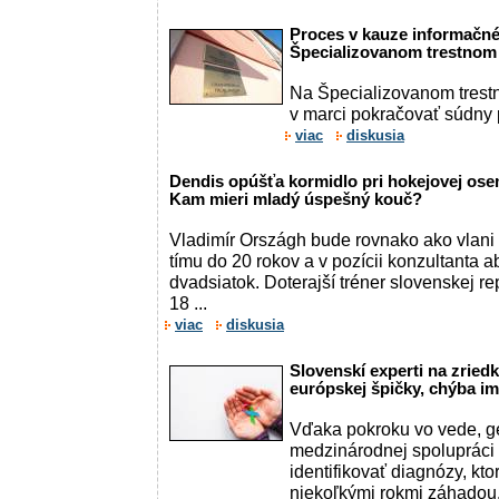
Proces v kauze informačné
Špecializovanom trestnom
Na Špecializovanom trest
v marci pokračovať súdny
viac
diskusia
Dendis opúšťa kormidlo pri hokejovej ose
Kam mieri mladý úspešný kouč?
Vladimír Országh bude rovnako ako vlani
tímu do 20 rokov a v pozícii konzultanta 
dvadsiatok. Doterajší tréner slovenskej r
18 ...
viac
diskusia
Slovenskí experti na zried
európskej špičky, chýba i
Vďaka pokroku vo vede, g
medzinárodnej spoluprác
identifikovať diagnózy, kto
niekoľkými rokmi záhadou