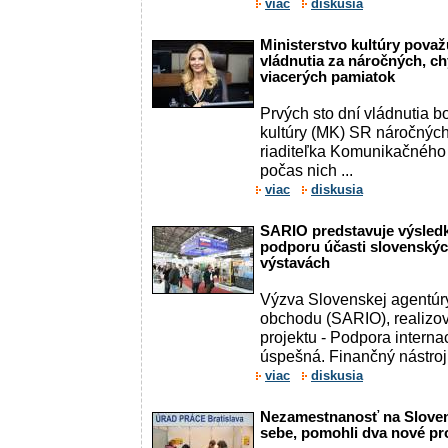
viac
diskusia
Ministerstvo kultúry považ
vládnutia za náročných, ch
viacerých pamiatok
Prvých sto dní vládnutia b
kultúry (MK) SR náročných
riaditeľka Komunikačného
počas nich ...
viac
diskusia
SARIO predstavuje výsled
podporu účasti slovenských
výstavách
Výzva Slovenskej agentúry 
obchodu (SARIO), realizo
projektu - Podpora interna
úspešná. Finančný nástroj 
viac
diskusia
Nezamestnanosť na Slovens
sebe, pomohli dva nové pro