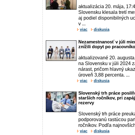
aktualizácia 20. mája, 1
Slovensku klesala tretí m
aj podiel disponibilných 
v ...
viac
diskusia
Nezamestnanosť v júli mie
znížili dopyt po pracovník
aktualizované 20. august
na Slovensku v júli 2024
nárast, pričom hlavný uka
úroveň 3,88 percenta. ...
viac
diskusia
Slovenský trh práce posilň
starších ročníkov, pri zapá
rezervy
Slovenský trh práce preuka
podporovanú rastúcou part
ročníkov. Podľa najnovších 
viac
diskusia