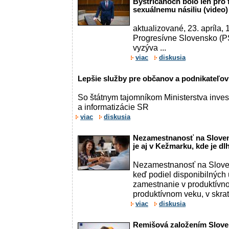
Bystričanoch bolo len pro
sexuálnemu násiliu (video)
aktualizované, 23. apríla,
Progresívne Slovensko (P
vyzýva ...
viac
diskusia
Lepšie služby pre občanov a podnikateľov
So štátnym tajomníkom Ministerstva invest
a informatizácie SR
viac
diskusia
Nezamestnanosť na Slovens
je aj v Kežmarku, kde je d
Nezamestnanosť na Slovens
keď podiel disponibilných
zamestnanie v produktívn
produktívnom veku, v skrat
viac
diskusia
Remišová založením Sloven