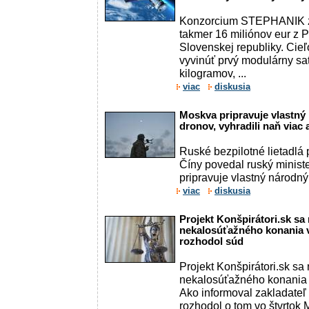
Konzorcium STEPHANIK zí
takmer 16 miliónov eur z 
Slovenskej republiky. Cieľ
vyvinúť prvý modulárny sa
kilogramov, ...
viac
diskusia
Moskva pripravuje vlastný
dronov, vyhradili naň viac 
Ruské bezpilotné lietadlá
Číny povedal ruský ministe
pripravuje vlastný národný
viac
diskusia
Projekt Konšpirátori.sk sa
nekalosúťažného konania 
rozhodol súd
Projekt Konšpirátori.sk sa
nekalosúťažného konania 
Ako informoval zakladateľ 
rozhodol o tom vo štvrtok M