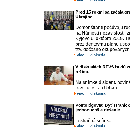
viac
diskusia
Pred 15 rokmi sa začala or
Ukrajine
Demonštranti počúvajú re
na Námestí nezávislosti,
Kyjeve 6. októbra 2019. Tis
prezidentovmu plánu uspo
tzv. dočasne okupovaných 
viac
diskusia
V diskusiách RTVS budú zn
režimu
Na snímke disident, noviná
revolúcie Jan Urban.
viac
diskusia
Politológovia: Byť straníc
jednoduchšie riešenie
Ilustračná snímka.
viac
diskusia