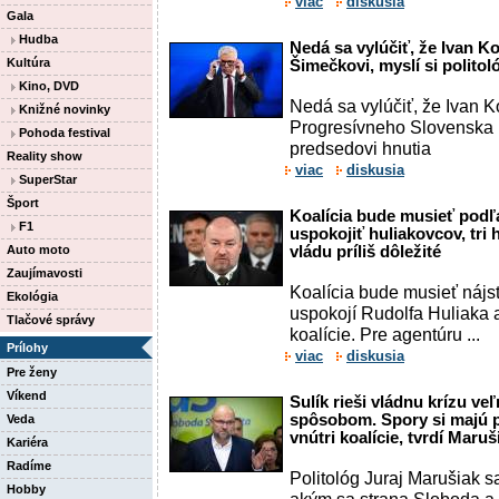
viac
diskusia
Gala
Hudba
Nedá sa vylúčiť, že Ivan 
Kultúra
Šimečkovi, myslí si politol
Kino, DVD
Nedá sa vylúčiť, že Ivan Ko
Knižné novinky
Progresívneho Slovenska 
Pohoda festival
predsedovi hnutia
Reality show
viac
diskusia
SuperStar
Šport
Koalícia bude musieť podľa
F1
uspokojiť huliakovcov, tri 
Auto moto
vládu príliš dôležité
Zaujímavosti
Koalícia bude musieť nájsť
Ekológia
uspokojí Rudolfa Huliaka 
Tlačové správy
koalície. Pre agentúru ...
Prílohy
viac
diskusia
Pre ženy
Víkend
Sulík rieši vládnu krízu v
spôsobom. Spory si majú p
Veda
vnútri koalície, tvrdí Maruš
Kariéra
Radíme
Politológ Juraj Marušiak 
Hobby