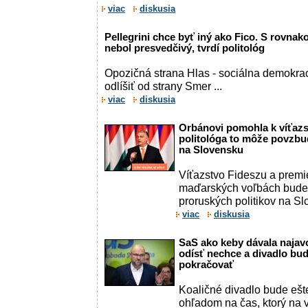
viac
diskusia
Pellegrini chce byť iný ako Fico. S rovnak
nebol presvedčivý, tvrdí politológ
Opozičná strana Hlas - sociálna demokrac
odlíšiť od strany Smer ...
viac
diskusia
Orbánovi pomohla k víťazst
politológa to môže povzbud
na Slovensku
Víťazstvo Fideszu a premi
maďarských voľbách bude
proruských politikov na Slo
viac
diskusia
SaS ako keby dávala najavo
odísť nechce a divadlo bud
pokračovať
Koaličné divadlo bude ešt
ohľadom na čas, ktorý na v