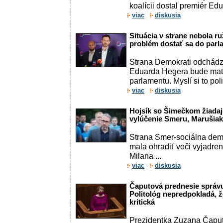
koalícii dostal premiér Ed
viac
diskusia
Situácia v strane nebola 
problém dostať sa do parl
Strana Demokrati odchádz
Eduarda Hegera bude mať 
parlamentu. Myslí si to pol
viac
diskusia
Hojsík so Šimečkom žiadaj
vylúčenie Smeru, Marušiako
Strana Smer-sociálna dem
mala ohradiť voči vyjadren
Milana ...
viac
diskusia
Čaputová prednesie správu 
Politológ nepredpokladá, 
kritická
Prezidentka Zuzana Čaput