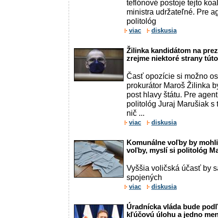
teflónové postoje tejto koa
ministra udržateľné. Pre a
politológ
viac
diskusia
Žilinka kandidátom na prez
zrejme niektoré strany tút
Časť opozície si možno os
prokurátor Maroš Žilinka 
post hlavy štátu. Pre agen
politológ Juraj Marušiak s
nič ...
viac
diskusia
Komunálne voľby by mohli
voľby, myslí si politológ M
Vyššia voličská účasť by 
spojených
viac
diskusia
Úradnícka vláda bude podľa
kľúčovú úlohu a jedno men