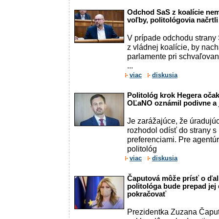
Odchod SaS z koalície ne
voľby, politológovia načrt
V prípade odchodu strany 
z vládnej koalície, by nac
parlamente pri schvaľovan
...
viac
diskusia
Politológ krok Hegera očak
OĽaNO oznámil podivne a j
Je zarážajúce, že úradujú
rozhodol odísť do strany 
preferenciami. Pre agentú
politológ
viac
diskusia
Čaputová môže prísť o ďalš
politológa bude prepad jej
pokračovať
Prezidentka Zuzana Čapu