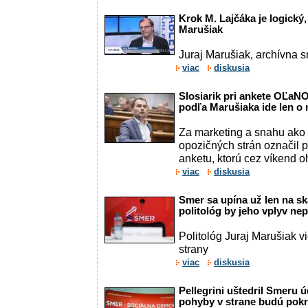
Krok M. Lajčáka je logický,
Marušiak
Juraj Marušiak, archívna 
viac
diskusia
Slosiarik pri ankete OĽaNO
podľa Marušiaka ide len o
Za marketing a snahu ako s
opozičných strán označil p
anketu, ktorú cez víkend oh
viac
diskusia
Smer sa upína už len na sk
politológ by jeho vplyv ne
Politológ Juraj Marušiak v
strany
viac
diskusia
Pellegrini uštedril Smeru ú
pohyby v strane budú pok