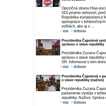
Opozičná strana Hlas-soci
SD) priamo nehovorí, preč
Republika europoslanca M
spolupráce v tohtoročnýc
voľbách, ako aj z ...
viac
diskusia
Prezidentka Čaputová vyst
správou o stave republiky
Prezidentka Zuzana Čaput
správou o stave republiky
SR. Informoval o tom dnes
viac
diskusia
Prezidentka Čaputová v pa
o stave republiky (naživo)
Prezidentka Zuzana Čaput
parlamente vystúpi s toht
republiky. Naživo: Správa o
viac
diskusia