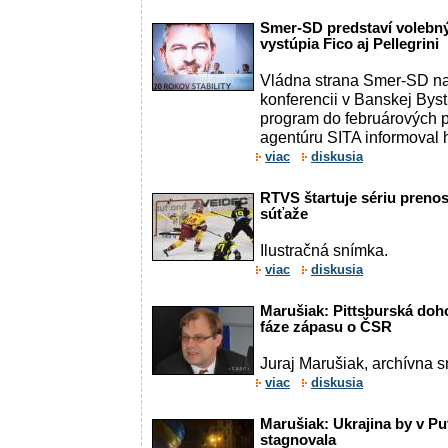
Smer-SD predstaví volebný
vystúpia Fico aj Pellegrini
Vládna strana Smer-SD na
konferencii v Banskej Byst
program do februárových p
agentúru SITA informoval h
viac
diskusia
RTVS štartuje sériu prenos
súťaže
Ilustračná snímka.
viac
diskusia
Marušiak: Pittsburská doh
fáze zápasu o ČSR
Juraj Marušiak, archívna 
viac
diskusia
Marušiak: Ukrajina by v Pu
stagnovala