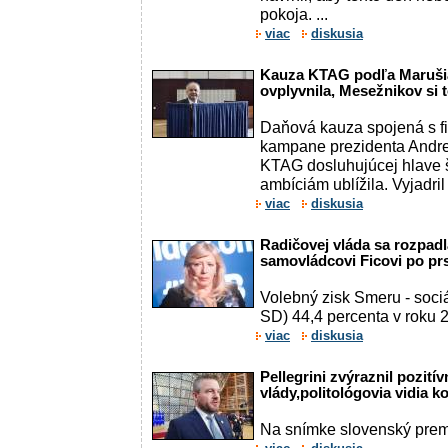
pokoja. ...
viac
diskusia
Kauza KTAG podľa Marušia
ovplyvnila, Mesežnikov si 
Daňová kauza spojená s f
kampane prezidenta Andre
KTAG dosluhujúcej hlave št
ambíciám ublížila. Vyjadril 
viac
diskusia
Radičovej vláda sa rozpadl
samovládcovi Ficovi po prs
Volebný zisk Smeru - soci
SD) 44,4 percenta v roku 2
viac
diskusia
Pellegrini zvýraznil pozití
vlády,politológovia vidia k
Na snímke slovenský premi