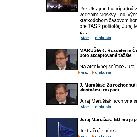
Pre Ukrajinu by prípadný v
vedením Moskvy - bol výh
krátkodobom časovom hori
pre TASR politológ Juraj 
z ...
viac
diskusia
MARUŠIAK: Rozdelenie Če
bolo akceptované ťažšie
Na archívnej snímke Juraj
viac
diskusia
J. Marušiak: Za rozhodnut
vlastnému rozpadu
Juraj Marušiak, archívna 
viac
diskusia
Juraj Marušiak: EÚ nie je 
Ilustračná snímka
viac
diskusia