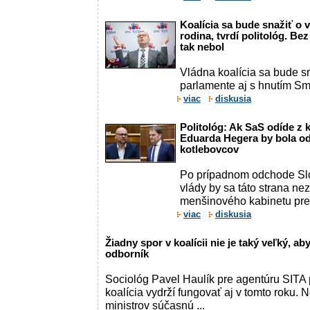
Koalícia sa bude snažiť o
rodina, tvrdí politológ. Bez
tak nebol
Vládna koalícia sa bude sn
parlamente aj s hnutím Sm
viac
diskusia
Politológ: Ak SaS odíde z 
Eduarda Hegera by bola o
kotlebovcov
Po prípadnom odchode Slo
vlády by sa táto strana ne
menšinového kabinetu pr
viac
diskusia
Žiadny spor v koalícii nie je taký veľký, ab
odborník
Sociológ Pavel Haulík pre agentúru SITA 
koalícia vydrží fungovať aj v tomto roku. N
ministrov súčasnú ...