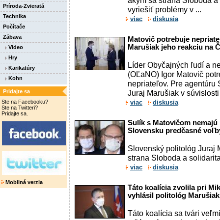
akým sa strana Sloboda a 
Príroda-Zvieratá
vyriešiť problémy v ...
Technika
viac
diskusia
Počítače
Zábava
Matovič potrebuje nepriate
Marušiak jeho reakciu na 
Video
Hry
Líder Obyčajných ľudí a n
Karikatúry
(OĽaNO) Igor Matovič potr
Kohn
nepriateľov. Pre agentúru 
Pridajte sa
Juraj Marušiak v súvislosti
Ste na Facebooku?
viac
diskusia
Ste na Twitteri?
Pridajte sa.
Sulík s Matovičom nemajú 
Slovensku predčasné voľb
Slovenský politológ Juraj 
strana Sloboda a solidarit
viac
diskusia
Mobilná verzia
Táto koalícia zvolila pri M
vyhlásil politológ Marušiak
Táto koalícia sa tvári veľ