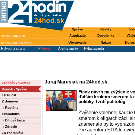
Správy
Reality
Vid
Autobazár
Dovolenka
Výsl
Štvrtok
6.8.2026
Ubytovanie
Nákup
Horos
Meniny má
Jozefína
Úvodná strana
Včera
Archív správ
Nastavenia
Juraj Marusiak na 24hod.sk:
24hodín v Skratke
Denník - Správy
Ficov návrh na zvýšenie vo
TITULKA
ďalším krokom smerom k ol
politiky, tvrdí politológ
Z domova
Regióny
Zvýšenie volebnej kaucie 
Ekonomika
smerom k oligarchizácii sl
Dlhová kríza
znamenalo by to vyprázdn
Zdravie
Pre agentúru SITA to uvied
Zo zahraničia