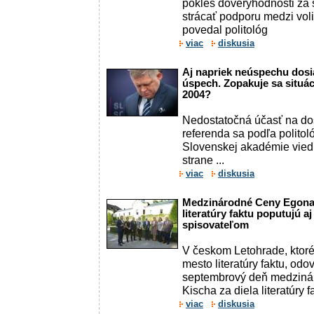
pokles dôveryhodnosti za
strácať podporu medzi voli
povedal politológ
viac
diskusia
Aj napriek neúspechu dosi
úspech. Zopakuje sa situác
2004?
Nedostatočná účasť na do
referenda sa podľa polito
Slovenskej akadémie vied
strane ...
viac
diskusia
Medzinárodné Ceny Egona 
literatúry faktu poputujú 
spisovateľom
V českom Letohrade, ktoré
mesto literatúry faktu, odo
septembrový deň medziná
Kischa za diela literatúry f
viac
diskusia