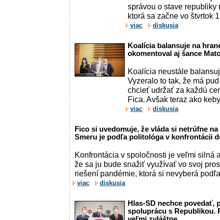
správou o stave republiky
ktorá sa začne vo štvrtok 1
viac
diskusia
Koalícia balansuje na hran
okomentoval aj šance Mato
Koalícia neustále balansu
Vyzeralo to tak, že má pu
chcieť udržať za každú ce
Fica. Avšak teraz ako keby 
viac
diskusia
Fico si uvedomuje, že vláda si netrúfne na
Smeru je podľa politológa v konfrontácii 
Konfrontácia v spoločnosti je veľmi silná 
že sa ju bude snažiť využívať vo svoj pros
riešení pandémie, ktorá si nevyberá podľa p
viac
diskusia
Hlas-SD nechce povedať, pr
spoluprácu s Republikou. P
veľmi zvláštne