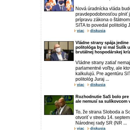
Nová úradnícka vláda bud
pravdepodobnosťou plniť j
prípravu zákona o štátnom
SITA to povedal politológ Ju
viac
diskusia
Vládne strany spája jedine
politológa by si mal Sulík
brutálnej hospodárskej krí
Vládne strany zatiaľ nem
parlamentné voľby, ale kto
kalkulujú. Pre agentúru SI
politológ Juraj ...
viac
diskusia
Rozhodnutie SaS bolo pre
ale nemusí sa sulíkovcom v
To, že strana Sloboda a S
otvoriť v stredu 14. septe
Národnej rady SR (NR ...
viac
diskusia