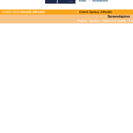
©2005-2026
Denník 24hodin
Dobré Správy 24hodín
Spravodajstvo
Mačka
Správy
Papierové palety
Čo 