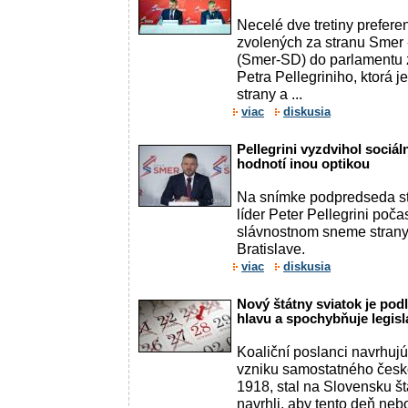
Necelé dve tretiny prefer
zvolených za stranu Smer 
(Smer-SD) do parlamentu 
Petra Pellegriniho, ktorá 
strany a ...
viac
diskusia
Pellegrini vyzdvihol sociál
hodnotí inou optikou
Na snímke podpredseda s
líder Peter Pellegrini poča
slávnostnom sneme strany
Bratislave.
viac
diskusia
Nový štátny sviatok je po
hlavu a spochybňuje legisl
Koaliční poslanci navrhujú
vzniku samostatného česko
1918, stal na Slovensku š
navrhli, aby tento deň ne