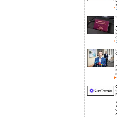
s
S
k
o
P
Ó
s
s
p
M
š
v
a