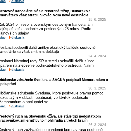
viac
diskusia
estovné kancelárie hlásia rekordné tržby, Bulharsko a
horvátsko však stratili. Slováci volia nové destinácie
15. 6. 2025
Rok 2024 priniesol slovenským cestovným kanceláriám
najúspešnejšie obdobie za posledných 25 rokov. Podľa
najnovších údajov
viac
diskusia
oslanci podporili ďalší antibyrokratický balíček, cestovné
kancelárie sa však zmien nedočkajú
24. 4. 2024
oslanci Národnej rady SR v stredu schválili ďalší súbor
patrení na zlepšenie podnikateľského prostredia. Návrh
viac
diskusia
Občianske združenie Svetluna a SACKA podpísali Memorandum o
polupráci
30. 3. 2025
Občianske združenie Svetluna, ktoré poskytuje právnu pomoc
ozostalým v oblasti repatriácií, vo štvrtok podpísalo
Memorandum o spolupráci so
viac
diskusia
estovný ruch na Slovensku ožíva, ale stále trpí nedostatkom
racovníkov, zmierniť by to mohli ľudia z tretích krajín
26. 3. 2024
Cestovný ruch zažívajúci po pandémii koronavírusu postupné