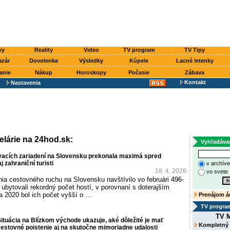
vy
Reality
Video
TV program
TV Tipy
azár
Dovolenka
Výsledky
Kúpele
Lacné letenky
anie
Nákup
Horoskopy
Počasie
Zábava
Kontakt
Nastavenia
lárie na 24hod.sk:
Vyhľadáva
acích zariadení na Slovensku prekonala maximá spred
 zahraniční turisti
v archív
18. 4. 2026
vo svete
ia cestovného ruchu na Slovensku navštívilo vo februári 496-
ri ubytovali rekordný počet hostí, v porovnaní s doterajším
2020 bol ich počet vyšší o ...
Prenájom á
TV progra
TV M
ituácia na Blízkom východe ukazuje, aké dôležité je mať
Kompletný
estovné poistenie aj na skutočne mimoriadne udalosti