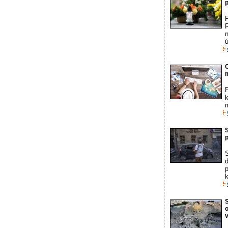
P
R
ú
C
m
k
m
S
S
d
k
S
o