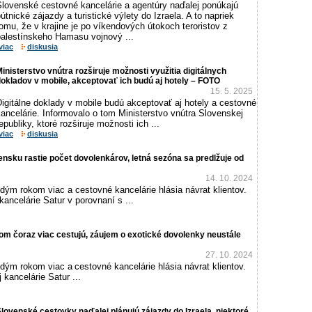
Slovenské cestovné kancelárie a agentúry naďalej ponúkajú
útnické zájazdy a turistické výlety do Izraela. A to napriek
omu, že v krajine je po víkendových útokoch teroristov z
palestínskeho Hamasu vojnový ...
viac
diskusia
inisterstvo vnútra rozširuje možnosti využitia digitálnych
okladov v mobile, akceptovať ich budú aj hotely – FOTO
15. 5. 2025
igitálne doklady v mobile budú akceptovať aj hotely a cestovné
ancelárie. Informovalo o tom Ministerstvo vnútra Slovenskej
epubliky, ktoré rozširuje možnosti ich ...
viac
diskusia
sku rastie počet dovolenkárov, letná sezóna sa predlžuje od
14. 10. 2024
dým rokom viac a cestovné kancelárie hlásia návrat klientov.
kancelárie Satur v porovnaní s ...
m čoraz viac cestujú, záujem o exotické dovolenky neustále
27. 10. 2024
dým rokom viac a cestovné kancelárie hlásia návrat klientov.
 kancelárie Satur ...
lovenské cestovky naďalej plánujú zájazdy do Izraela, niektoré