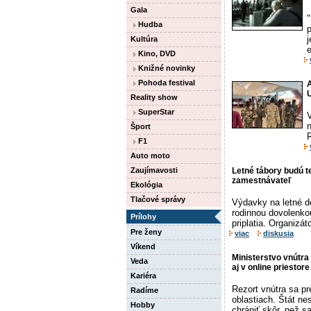
Gala
"
Hudba
Kultúra
e
Kino, DVD
Knižné novinky
Pohoda festival
A
U
Reality show
SuperStar
V
Šport
R
F1
Auto moto
Zaujímavosti
Letné tábory budú t
zamestnávateľ
Ekológia
Tlačové správy
Výdavky na letné d
rodinnou dovolenkou
Prílohy
priplatia. Organizáto
Pre ženy
viac
diskusia
Víkend
Ministerstvo vnútra
Veda
aj v online priestor
Kariéra
Rezort vnútra sa pr
Radíme
oblastiach. Štát n
Hobby
chrániť skôr, než sa