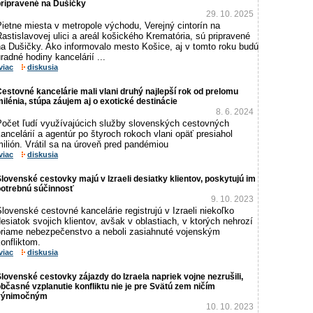
pripravené na Dušičky
29. 10. 2025
ietne miesta v metropole východu, Verejný cintorín na
astislavovej ulici a areál košického Krematória, sú pripravené
na Dušičky. Ako informovalo mesto Košice, aj v tomto roku budú
radné hodiny kancelárií ...
viac
diskusia
estovné kancelárie mali vlani druhý najlepší rok od prelomu
ilénia, stúpa záujem aj o exotické destinácie
8. 6. 2024
Počet ľudí využívajúcich služby slovenských cestovných
ancelárií a agentúr po štyroch rokoch vlani opäť presiahol
ilión. Vrátil sa na úroveň pred pandémiou
viac
diskusia
lovenské cestovky majú v Izraeli desiatky klientov, poskytujú im
potrebnú súčinnosť
9. 10. 2023
lovenské cestovné kancelárie registrujú v Izraeli niekoľko
esiatok svojich klientov, avšak v oblastiach, v ktorých nehrozí
priame nebezpečenstvo a neboli zasiahnuté vojenským
onfliktom.
viac
diskusia
lovenské cestovky zájazdy do Izraela napriek vojne nezrušili,
bčasné vzplanutie konfliktu nie je pre Svätú zem ničím
výnimočným
10. 10. 2023