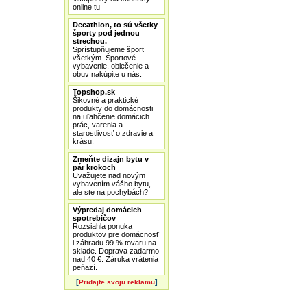
online tu
Decathlon, to sú všetky
športy pod jednou
strechou.
Sprístupňujeme šport
všetkým. Športové
vybavenie, oblečenie a
obuv nakúpite u nás.
Topshop.sk
Šikovné a praktické
produkty do domácnosti
na uľahčenie domácich
prác, varenia a
starostlivosť o zdravie a
krásu.
Zmeňte dizajn bytu v
pár krokoch
Uvažujete nad novým
vybavením vášho bytu,
ale ste na pochybách?
Výpredaj domácich
spotrebičov
Rozsiahla ponuka
produktov pre domácnosť
i záhradu.99 % tovaru na
sklade. Doprava zadarmo
nad 40 €. Záruka vrátenia
peňazí.
[
]
Pridajte svoju reklamu