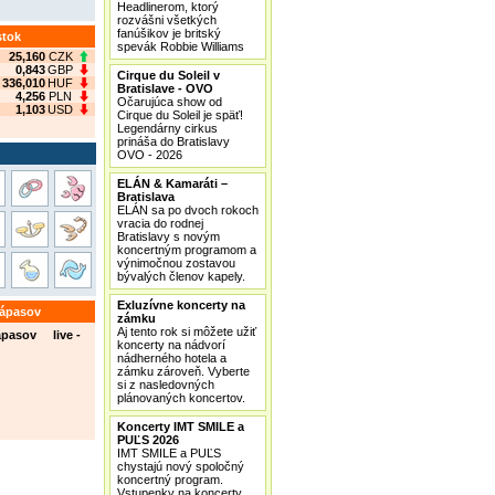
Headlinerom, ktorý
rozvášni všetkých
fanúšikov je britský
stok
spevák Robbie Williams
25,160
CZK
0,843
GBP
Cirque du Soleil v
336,010
HUF
Bratislave - OVO
4,256
PLN
Očarujúca show od
1,103
USD
Cirque du Soleil je späť!
Legendárny cirkus
prináša do Bratislavy
OVO - 2026
ELÁN & Kamaráti –
Bratislava
ELÁN sa po dvoch rokoch
vracia do rodnej
Bratislavy s novým
koncertným programom a
výnimočnou zostavou
bývalých členov kapely.
Exluzívne koncerty na
zápasov
zámku
Aj tento rok si môžete užiť
ápasov live -
koncerty na nádvorí
nádherného hotela a
zámku zároveň. Vyberte
si z nasledovných
plánovaných koncertov.
Koncerty IMT SMILE a
PUĽS 2026
IMT SMILE a PUĽS
chystajú nový spoločný
koncertný program.
Vstupenky na koncerty