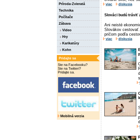
Príroda-Zvieratá
viac
diskusia
Technika
Slováci budú tráviť
Počítače
Zábava
Ani neisté ekonomic
Slovákov cestovať.
Video
pričom podľa cestov
Hry
viac
diskusia
Karikatúry
E
Kohn
p
Pridajte sa
Ste na Facebooku?
R
Ste na Twitteri?
Pridajte sa.
d
s
l
a
Mobilná verzia
P