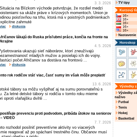
TV tipy
3. 3. 2026
Situácia na Blízkom východe potvrdzuje, že rozdiel medzi
Kurzový lí
poisteniami sa ukáže práve v krízových momentoch. Union je
1€=
jedinou poisťovňou na trhu, ktorá má v poistných podmienkach
1€=
xplicitne zahrnuté
1€=
viac
diskusia
1€=
1€=
Nastavenie
fričanov lákajú do Ruska prísľubmi práce, končia na fronte na
krajine
Horoskop
4. 5. 2026
yšetrovania ukazujú sieť náborárov, ktorí zneužívajú
nezamestnanosť mladých mužov a posielajú ich do vojny.
astúci počet Afričanov sa dostáva na frontovú ...
viac
diskusia
ento rok rodičov stáť viac, časť sumy im však môže preplatiť
13. 6. 2026
Výsledky 
etské tábory sa môžu vyšplhať aj na sumu porovnateľnú s
Výsledky z
. Za letné detské tábory si rodičia v tomto roku mierne
naživo
ri oproti vlaňajšku dvihli ...
Futbal
Tenis
Hokej
 posilňuje prevenciu proti podvodom, pribúda útokov na seniorov
e – VIDEO
Basketbal
7. 7. 2026
eto rozhodol posilniť preventívne aktivity vo viacerých
esmie reagovať až po spáchaní trestného činu. Občanov musí
 stanú obeťou a prídu ...