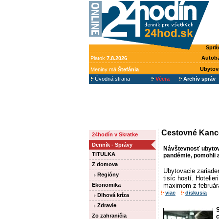
Sprá
Autob
Piatok
7.8.2026
Ubytov
Meniny má
Štefánia
Úvodná strana
Včera
Archív správ
Cestovné Kance
24hodín v Skratke
Denník - Správy
Návštevnosť ubytov
TITULKA
pandémie, pomohli aj
Z domova
Ubytovacie zariaden
Regióny
tisíc hostí. Hotelie
Ekonomika
maximom z februára 
viac
diskusia
Dlhová kríza
Zdravie
S
Zo zahraničia
c