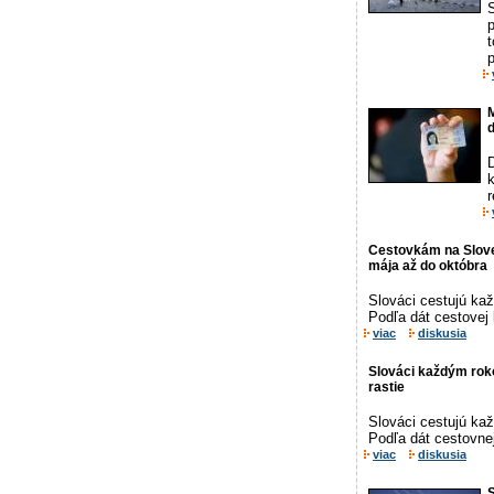
p
t
M
d
D
k
r
Cestovkám na Sloven
mája až do októbra
Slováci cestujú kaž
Podľa dát cestovej 
viac
diskusia
Slováci každým roko
rastie
Slováci cestujú kaž
Podľa dát cestovnej
viac
diskusia
S