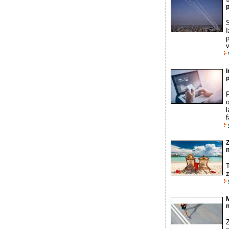
I
p
I
p
P
o
Z
M
n
Z