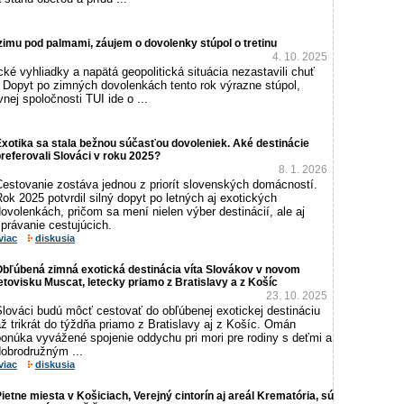
 zimu pod palmami, záujem o dovolenky stúpol o tretinu
4. 10. 2025
ké vyhliadky a napätá geopolitická situácia nezastavili chuť
 Dopyt po zimných dovolenkách tento rok výrazne stúpol,
nej spoločnosti TUI ide o ...
xotika sa stala bežnou súčasťou dovoleniek. Aké destinácie
referovali Slováci v roku 2025?
8. 1. 2026
Cestovanie zostáva jednou z priorít slovenských domácností.
ok 2025 potvrdil silný dopyt po letných aj exotických
ovolenkách, pričom sa mení nielen výber destinácií, ale aj
právanie cestujúcich.
viac
diskusia
Obľúbená zimná exotická destinácia víta Slovákov v novom
etovisku Muscat, letecky priamo z Bratislavy a z Košíc
23. 10. 2025
Slováci budú môcť cestovať do obľúbenej exotickej destináciu
ž trikrát do týždňa priamo z Bratislavy aj z Košíc. Omán
ponúka vyvážené spojenie oddychu pri mori pre rodiny s deťmi a
dobrodružným ...
viac
diskusia
ietne miesta v Košiciach, Verejný cintorín aj areál Krematória, sú