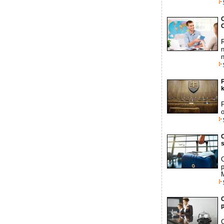
C
C
P
P
o
s
p
C
p