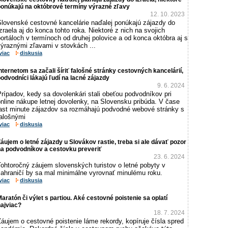
ponúkajú na októbrové termíny výrazné zľavy
12. 10. 2023
Slovenské cestovné kancelárie naďalej ponúkajú zájazdy do
zraela aj do konca tohto roka. Niektoré z nich na svojich
ortáloch v termínoch od druhej polovice a od konca októbra aj s
výraznými zľavami v stovkách ...
viac
diskusia
nternetom sa začali šíriť falošné stránky cestovných kancelárií,
odvodníci lákajú ľudí na lacné zájazdy
9. 6. 2024
rípadov, kedy sa dovolenkári stali obeťou podvodníkov pri
nline nákupe letnej dovolenky, na Slovensku pribúda. V čase
last minute zájazdov sa rozmáhajú podvodné webové stránky s
falošnými
viac
diskusia
áujem o letné zájazdy u Slovákov rastie, treba si ale dávať pozor
na podvodníkov a cestovku preveriť
23. 6. 2024
Tohtoročný záujem slovenských turistov o letné pobyty v
zahraničí by sa mal minimálne vyrovnať minulému roku.
viac
diskusia
aratón či výlet s partiou. Aké cestovné poistenie sa oplatí
ajviac?
18. 7. 2024
áujem o cestovné poistenie láme rekordy, kopíruje čísla spred