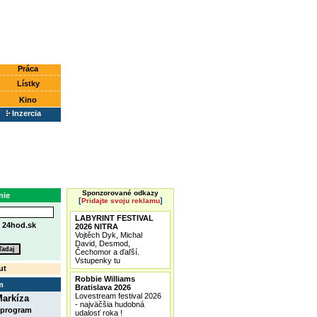
Práca
Lístky
Kino
Inzercia
Sponzorované odkazy
nie
[
]
Pridajte svoju reklamu
LABYRINT FESTIVAL
e
24hod.sk
2026 NITRA
Vojtěch Dyk, Michal
David, Desmod,
Čechomor a ďaľší.
Vstupenky tu
ut
Robbie Williams
m
Bratislava 2026
Lovestream festival 2026
arkíza
- najväčšia hudobná
 program
udalosť roka !