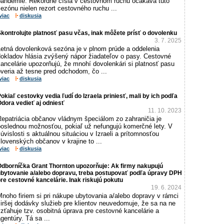
pandémie. Rekordné čísla v cestovnom ruchu očakáva túto
ezónu nielen rezort cestovného ruchu ...
viac
diskusia
kontrolujte platnosť pasu včas, inak môžete prísť o dovolenku
3. 7. 2025
Letná dovolenková sezóna je v plnom prúde a oddelenia
dokladov hlásia zvýšený nápor žiadateľov o pasy. Cestovné
ancelárie upozorňujú, že mnohí dovolenkári si platnosť pasu
veria až tesne pred odchodom, čo ...
viac
diskusia
okiaľ cestovky vedia ľudí do Izraela priniesť, mali by ich podľa
dora vedieť aj odniesť
11. 10. 2023
Repatriácia občanov vládnym špeciálom zo zahraničia je
poslednou možnosťou, pokiaľ už nefungujú komerčné lety. V
úvislosti s aktuálnou situáciou v Izraeli a prítomnosťou
lovenských občanov v krajine to ...
viac
diskusia
Odborníčka Grant Thornton upozorňuje: Ak firmy nakupujú
ubytovanie a/alebo dopravu, treba postupovať podľa úpravy DPH
re cestovné kancelárie. Inak riskujú pokutu
19. 6. 2024
noho firiem si pri nákupe ubytovania a/alebo dopravy v rámci
iršej dodávky služieb pre klientov neuvedomuje, že sa na ne
zťahuje tzv. osobitná úprava pre cestovné kancelárie a
gentúry. Tá sa ...