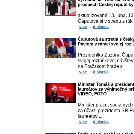
prospech Českej republiky
aktualizované 13. júna, 1
Čaputová si v stredu z rú
viac
diskusia
Čaputová sa stretla s čes
Pavlom v rámci svojej rozl
Prezidentka Zuzana Čaputo
svojej rozlúčkovej návštev
na Pražskom hrade s
viac
diskusia
Minister Tomáš a prezident 
laureátov za výnimočný prín
VIDEO, FOTO
Minister práce, sociálnych
za účasti prezidenta SR Pe
laureátov ...
viac
diskusia