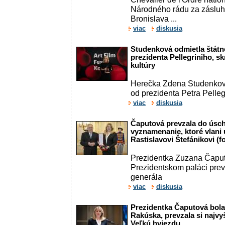
Národného rádu za zásluh
Bronislava ...
viac
diskusia
Studenková odmietla štát
prezidenta Pellegriniho, sk
kultúry
Herečka Zdena Studenkov
od prezidenta Petra Pelleg
viac
diskusia
Čaputová prevzala do úsch
vyznamenanie, ktoré vlani u
Rastislavovi Štefánikovi (f
Prezidentka Zuzana Čaput
Prezidentskom paláci prev
generála
viac
diskusia
Prezidentka Čaputová bola
Rakúska, prevzala si najv
Veľkú hviezdu