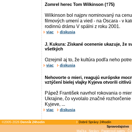
Zomrel herec Tom Wilkinson (†75)
Wilkinson bol najprv nominovaný na cen
filmových umení a vied - na Oscara - v kat
rodinnú drámu V spálni z roku 2001.
viac
diskusia
J. Kukura: Získané ocenenie ukazuje, že s
všetkých
Ozrejmil aj to, že kultúra podľa neho potr
viac
diskusia
Nehovorte o mieri, reagujú európske mocn
vztýčení bielej vlajky Kyjeva otvorili citliv
Pápež František navrhol rokovania o mier
Ukrajine, čo vyvolalo značné rozhorčenie
Kyjeve, ...
viac
diskusia
©2005-2026
Denník 24hodin
Dobré Správy 24hodín
Spravodajstvo
Mačka
Správy
Papierové palety
Čo 