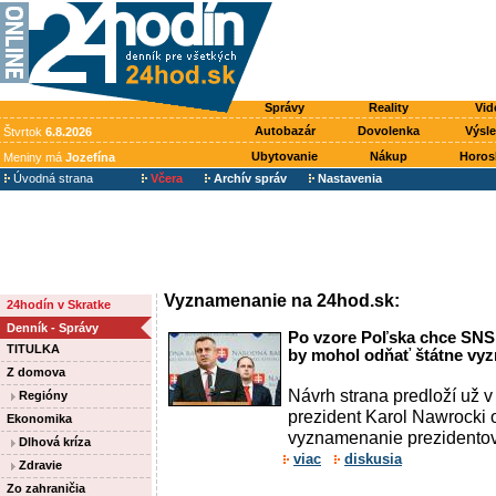
Správy
Reality
Vid
Autobazár
Dovolenka
Výsl
Štvrtok
6.8.2026
Ubytovanie
Nákup
Horos
Meniny má
Jozefína
Úvodná strana
Včera
Archív správ
Nastavenia
Vyznamenanie na 24hod.sk:
24hodín v Skratke
Denník - Správy
Po vzore Poľska chce SNS
TITULKA
by mohol odňať štátne vy
Z domova
Návrh strana predloží už v
Regióny
prezident Karol Nawrocki 
Ekonomika
vyznamenanie prezidentov
Dlhová kríza
viac
diskusia
Zdravie
Zo zahraničia