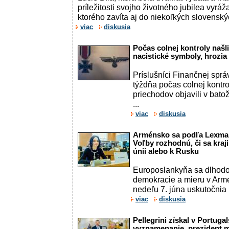
príležitosti svojho životného jubilea vyráža
ktorého zavíta aj do niekoľkých slovenský
viac
diskusia
Počas colnej kontroly naš
nacistické symboly, hrozia
Príslušníci Finančnej sp
týždňa počas colnej kontr
priechodov objavili v bato
...
viac
diskusia
Arménsko sa podľa Lexman
Voľby rozhodnú, či sa kraji
únii alebo k Rusku
Europoslankyňa sa dlhod
demokracie a mieru v Arm
nedeľu 7. júna uskutočnia
viac
diskusia
Pellegrini získal v Portuga
vyznamenanie, prezident m