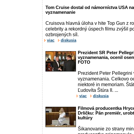
Tom Cruise dostal od námorníctva USA naj
vyznamenanie
Cruisova hlavná úloha v hite Top Gun z r
celebrity a rekordný úspech filmu zvýšil 
ozbrojených síl.
viac
diskusia
Prezident SR Peter Pellegr
vyznamenania, ocenil ose
FOTO
Prezident Peter Pellegrini
vyznamenania. Celkovo oc
niektoré in memoriam. Št
Ľudovíta Štúra II. ...
viac
diskusia
Filmová producentka Hryco
Drličku: Pán premiér, urob
kultúry
Šikanovanie zo strany min