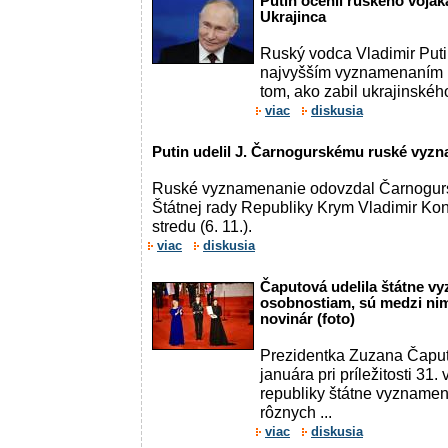
Putin ocenil ruského vojaka,
Ukrajinca
Ruský vodca Vladimir Puti
najvyšším vyznamenaním k
tom, ako zabil ukrajinského 
viac
diskusia
Putin udelil J. Čarnogurskému ruské vyzn
Ruské vyznamenanie odovzdal Čarnogur
Štátnej rady Republiky Krym Vladimir Ko
stredu (6. 11.).
viac
diskusia
Čaputová udelila štátne v
osobnostiam, sú medzi nimi
novinár (foto)
Prezidentka Zuzana Čaputo
januára pri príležitosti 31
republiky štátne vyzname
rôznych ...
viac
diskusia