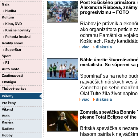
Post košického primátora
Gala
Alexandra Riabova, známy 
Hudba
progresivizmu – FOTO
Kultúra
Riabov je právnik a ekonó
Kino, DVD
ako organizátora petície 
Knižné novinky
ochranu Pamätníka vojako
Pohoda festival
Košiciach. Rady kandidátov
Reality show
viac
diskusia
SuperStar
Šport
Náhle úmrtie štvornásobn
F1
medailistu. So súpermi sa p
Auto moto
Spomínať sa na neho bude
Zaujímavosti
najväčších nórskych veslá
Ekológia
Zanechal po sebe manželku
Tlačové správy
Olaf Tufte žila život naplno
Prílohy
viac
diskusia
Pre ženy
Víkend
Zomrela speváčka Bonnie T
Veda
piesne Total Eclipse of the
Kariéra
Britská speváčka s nezam
Radíme
hlasom patrila k najväčší
Hobby