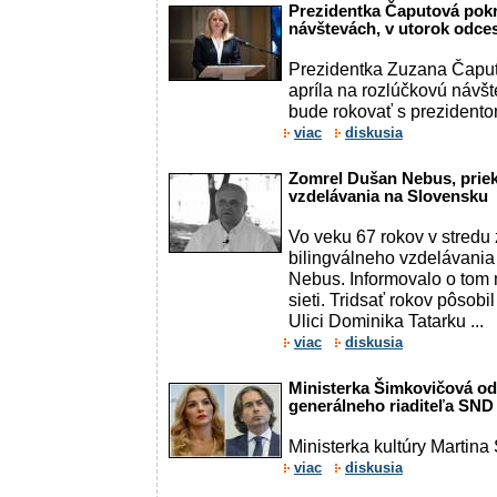
Prezidentka Čaputová pokr
návštevách, v utorok odce
Prezidentka Zuzana Čaputo
apríla na rozlúčkovú návš
bude rokovať s prezidento
viac
diskusia
Zomrel Dušan Nebus, priek
vzdelávania na Slovensku
Vo veku 67 rokov v stredu
bilingválneho vzdelávani
Nebus. Informovalo o tom 
sieti. Tridsať rokov pôsobi
Ulici Dominika Tatarku ...
viac
diskusia
Ministerka Šimkovičová odv
generálneho riaditeľa SND
Ministerka kultúry Martin
viac
diskusia