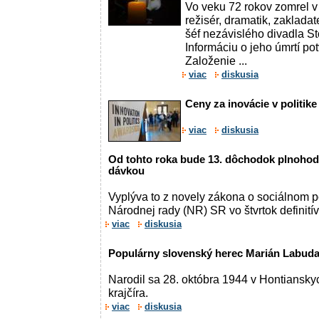
Vo veku 72 rokov zomrel v
režisér, dramatik, zaklada
šéf nezávislého divadla St
Informáciu o jeho úmrtí pot
Založenie ...
viac
diskusia
Ceny za inovácie v politike
viac
diskusia
Od tohto roka bude 13. dôchodok plnoh
dávkou
Vyplýva to z novely zákona o sociálnom po
Národnej rady (NR) SR vo štvrtok definitív
viac
diskusia
Populárny slovenský herec Marián Labuda 
Narodil sa 28. októbra 1944 v Hontiansk
krajčíra.
viac
diskusia