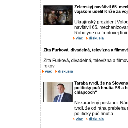
Zelenskyj navštívil 65. me
vojakom udelil Kríže za vo
Ukrajinský prezident Volo
navštívil 65. mechanizov
Robotyne na frontovej línii
viac
diskusia
Zita Furková, divadelná, televízna a filmov
Zita Furková, divadelná, televízna a film
rokov
viac
diskusia
Taraba tvrdí, že na Sloven
politický puč hnutia PS a h
chlapcoch“
Nezaradený poslanec Nár
tvrdí, že od rána prebieha
politický puč hnutia
viac
diskusia