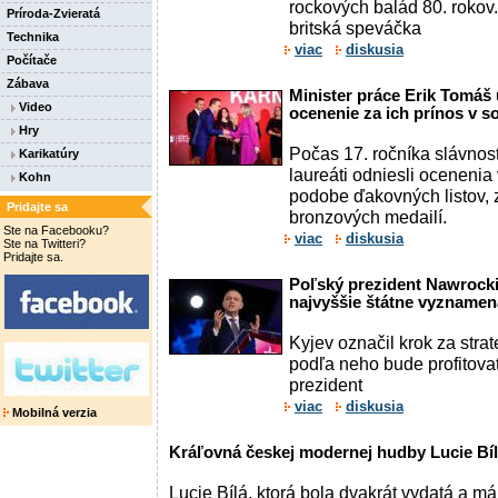
rockových balád 80. rokov
Príroda-Zvieratá
britská speváčka
Technika
viac
diskusia
Počítače
Zábava
Minister práce Erik Tomáš 
Video
ocenenie za ich prínos v so
Hry
Počas 17. ročníka slávnos
Karikatúry
laureáti odniesli ocenenia
Kohn
podobe ďakovných listov, z
Pridajte sa
bronzových medailí.
Ste na Facebooku?
viac
diskusia
Ste na Twitteri?
Pridajte sa.
Poľský prezident Nawrock
najvyššie štátne vyznamen
Kyjev označil krok za strat
podľa neho bude profitova
prezident
viac
diskusia
Mobilná verzia
Kráľovná českej modernej hudby Lucie Bí
Lucie Bílá, ktorá bola dvakrát vydatá a má