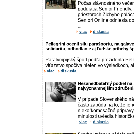
Počas slávnostného večera
podujatia Senior Friendly,
priestoroch Zichyho paláca
Seniori Online odniesla d
...
viac
diskusia
Pellegrini ocenil silu parašportu, na gala
solidaritu, odhodlanie aj ľudské príbehy 
Paralympijský šport podľa prezidenta Petr
víťazstvo spočíva nielen vo výsledkoch, ale 
viac
diskusia
Nezanedbateľný podiel na S
najvýznamnejším združenia
V prípade Slovenského ná
často zabúda na to, že je
niekoľkomesačné prípravy.
minulosti uviedla historič
viac
diskusia