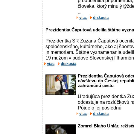
producentka pripomenula,
človeka, ktorý minulý týž
...
viac
diskusia
Prezidentka Čaputová udelila štátne vyz
Prezidentka SR Zuzana Čaputová ocenila
spoločenského, kultúrneho, ako aj športo
in memoriam. Štátne vyznamenania udeli
19 mužom v budove Slovenskej filharmóni
viac
diskusia
Prezidentka Čaputová odce
návštevu do Českej republi
zahraničnú cestu
Úradujúca prezidentka Zu
odcestuje na rozlúčkovú n
Pôjde o jej poslednú
viac
diskusia
Zomrel Blaho Uhlár, režisé