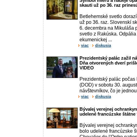
Symbol mieru a nádeje opä
skauti už po 36. raz prine
Betlehemské svetlo doraz
už po 36. raz. Slovenskí s
6. decembra na Mikuláša 
svetlo z Rakúska. Odpáli
ekumenickej ...
viac
diskusia
Prezidentský palác zažil n
Dňa otvorených dverí prišlo
VIDEO
Prezidentský palác počas 
(DOD) v sobotu 30. augusta
návštevníkov, čo je jednou 
viac
diskusia
Bývalej verejnej ochrankyn
udelené francúzske štátne
Bývalej verejnej ochrankyn
bolo udelené francúzske 
Chevalier de l'Ordre nation