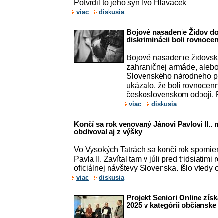
Potvrdil to jeho syn Ivo Hlaváček
viac
diskusia
Bojové nasadenie Židov do
diskriminácii boli rovnoc
Bojové nasadenie židovský
zahraničnej armáde, aleb
Slovenského národného po
ukázalo, že boli rovnocen
československom odboji. Pr
viac
diskusia
Končí sa rok venovaný Jánovi Pavlovi II., 
obdivoval aj z výšky
Vo Vysokých Tatrách sa končí rok spomie
Pavla II. Zavítal tam v júli pred tridsiatimi
oficiálnej návštevy Slovenska. Išlo vtedy o 
viac
diskusia
Projekt Seniori Online získ
2025 v kategórii občianske