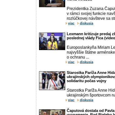
Prezidentka Zuzana Čaput
v rámci svojej funkcie nav
rozlúčkovej návšteve sa st
viac
diskusia
Lexmann kritizuje predaj 
poslednej vlády Fica (video
Europoslankyňa Miriam Le
najvyššie štátne arménsk
o ochranu ...
viac
diskusia
Starostka Paríža Anne Hi
ukrajinských olympionikov,
solidaritu počas vojny
Starostka Paríža Anne Hida
ukrajinským športovcom na
viac
diskusia
Čaputová dostala od Pavla 
vyznamenie. Rad Bieleho le