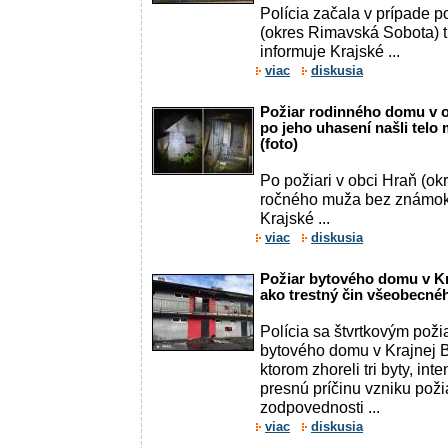
Polícia začala v prípade 
(okres Rimavská Sobota) t
informuje Krajské ...
viac
diskusia
Požiar rodinného domu v ob
po jeho uhasení našli telo
(foto)
Po požiari v obci Hraň (okr
ročného muža bez známok 
Krajské ...
viac
diskusia
Požiar bytového domu v Kraj
ako trestný čin všeobecné
Polícia sa štvrtkovým pož
bytového domu v Krajnej By
ktorom zhoreli tri byty, i
presnú príčinu vzniku poži
zodpovednosti ...
viac
diskusia