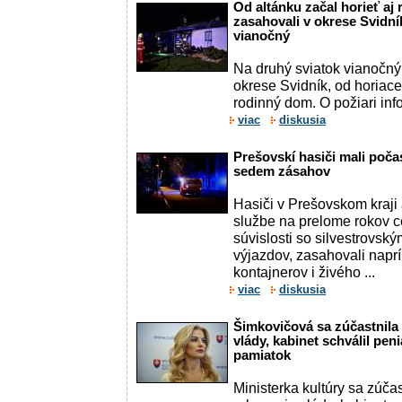
Od altánku začal horieť aj
zasahovali v okrese Svidní
vianočný
Na druhý sviatok vianočný
okrese Svidník, od horiace
rodinný dom. O požiari inf
viac
diskusia
Prešovskí hasiči mali poča
sedem zásahov
Hasiči v Prešovskom kraji 
službe na prelome rokov 
súvislosti so silvestrovsk
výjazdov, zasahovali naprí
kontajnerov i živého ...
viac
diskusia
Šimkovičová sa zúčastnila
vlády, kabinet schválil pe
pamiatok
Ministerka kultúry sa zúča