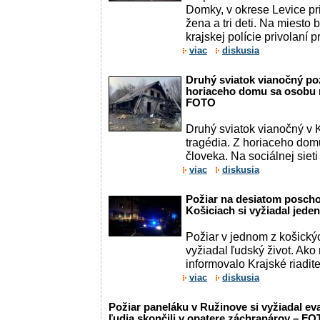
Domky, v okrese Levice pri
žena a tri deti. Na miesto b
krajskej polície privolaní p
viac
diskusia
Druhý sviatok vianočný poz
horiaceho domu sa osobu n
FOTO
Druhý sviatok vianočný v 
tragédia. Z horiaceho dom
človeka. Na sociálnej sieti
viac
diskusia
Požiar na desiatom posch
Košiciach si vyžiadal jede
Požiar v jednom z košický
vyžiadal ľudský život. Ako 
informovalo Krajské riaditeľ
viac
diskusia
Požiar paneláku v Ružinove si vyžiadal ev
ľudia skončili v opatere záchranárov – F