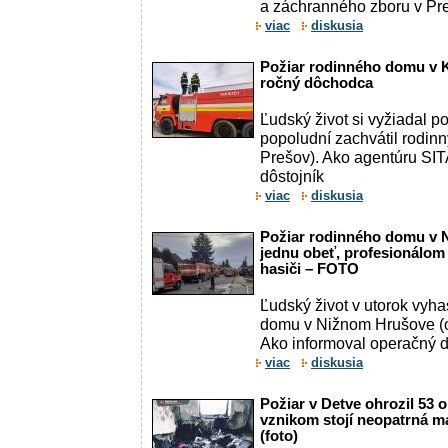
a záchranného zboru v Preš
viac
diskusia
Požiar rodinného domu v K
ročný dôchodca
Ľudský život si vyžiadal pož
popoludní zachvátil rodin
Prešov). Ako agentúru SIT
dôstojník
viac
diskusia
Požiar rodinného domu v N
jednu obeť, profesionálom
hasiči – FOTO
Ľudský život v utorok vyha
domu v Nižnom Hrušove (o
Ako informoval operačný dô
viac
diskusia
Požiar v Detve ohrozil 53 
vznikom stojí neopatrná m
(foto)