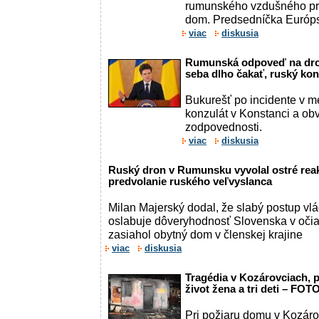
rumunského vzdušného pri
dom. Predsedníčka Európs
viac
diskusia
Rumunská odpoveď na dro
seba dlho čakať, ruský kon
Bukurešť po incidente v m
konzulát v Konstanci a ob
zodpovednosti.
viac
diskusia
Ruský dron v Rumunsku vyvolal ostré reak
predvolanie ruského veľvyslanca
Milan Majerský dodal, že slabý postup vlá
oslabuje dôveryhodnosť Slovenska v oči
zasiahol obytný dom v členskej krajine
viac
diskusia
Tragédia v Kozárovciach, p
život žena a tri deti – FOT
Pri požiaru domu v Kozárov