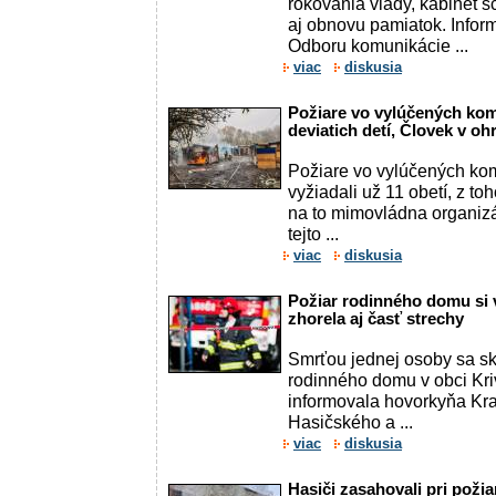
rokovania vlády, kabinet 
aj obnovu pamiatok. Inform
Odboru komunikácie ...
viac
diskusia
Požiare vo vylúčených kom
deviatich detí, Človek v oh
Požiare vo vylúčených kom
vyžiadali už 11 obetí, z to
na to mimovládna organizá
tejto ...
viac
diskusia
Požiar rodinného domu si v
zhorela aj časť strechy
Smrťou jednej osoby sa sk
rodinného domu v obci Kri
informovala hovorkyňa Kra
Hasičského a ...
viac
diskusia
Hasiči zasahovali pri poži