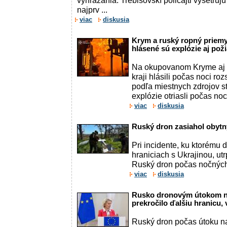
vyhrážania. Trebišovskí policajti vyšetruj
najprv ...
viac
diskusia
Krym a ruský ropný priemys
hlásené sú explózie aj pož
Na okupovanom Kryme aj
kraji hlásili počas noci roz
podľa miestnych zdrojov st
explózie otriasli počas noci
viac
diskusia
Ruský dron zasiahol oby
Pri incidente, ku ktorému 
hraniciach s Ukrajinou, utr
Ruský dron počas nočných
viac
diskusia
Rusko dronovým útokom n
prekročilo ďalšiu hranicu,
Ruský dron počas útoku na