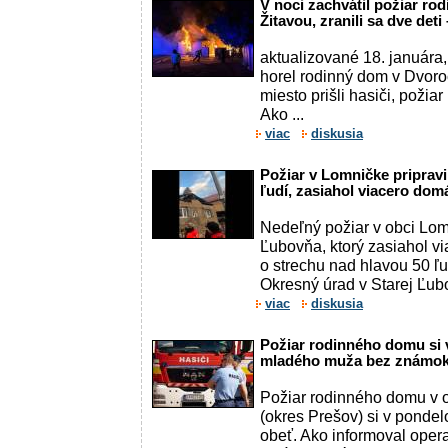
V noci zachvátil požiar r
Žitavou, zranili sa dve det
aktualizované 18. januára,
horel rodinný dom v Dvoro
miesto prišli hasiči, požiar
Ako ...
viac
diskusia
Požiar v Lomničke pripravi
ľudí, zasiahol viacero do
Nedeľný požiar v obci Lom
Ľubovňa, ktorý zasiahol vi
o strechu nad hlavou 50 ľu
Okresný úrad v Starej Ľubo
viac
diskusia
Požiar rodinného domu si 
mladého muža bez známok ž
Požiar rodinného domu v 
(okres Prešov) si v pondel
obeť. Ako informoval oper