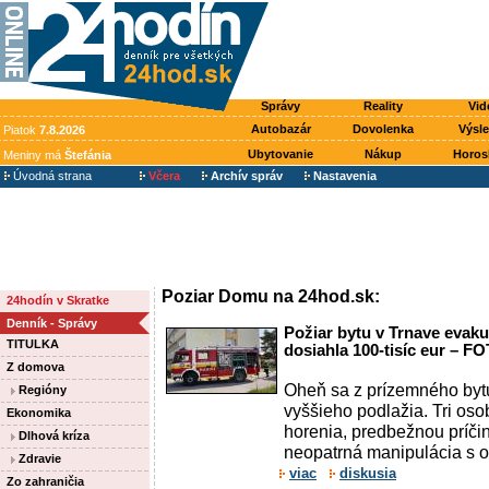
Správy
Reality
Vid
Autobazár
Dovolenka
Výsl
Piatok
7.8.2026
Ubytovanie
Nákup
Horos
Meniny má
Štefánia
Úvodná strana
Včera
Archív správ
Nastavenia
Poziar Domu na 24hod.sk:
24hodín v Skratke
Denník - Správy
Požiar bytu v Trnave evaku
TITULKA
dosiahla 100-tisíc eur – F
Z domova
Oheň sa z prízemného bytu 
Regióny
vyššieho podlažia. Tri oso
Ekonomika
horenia, predbežnou príči
Dlhová kríza
neopatrná manipulácia s o
Zdravie
viac
diskusia
Zo zahraničia