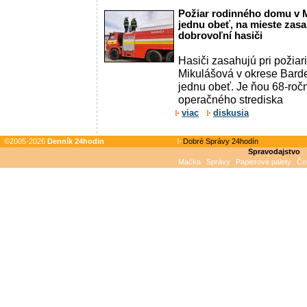
Požiar rodinného domu v M
jednu obeť, na mieste zasa
dobrovoľní hasiči
Hasiči zasahujú pri požiar
Mikulášová v okrese Bardej
jednu obeť. Je ňou 68-ročn
operačného strediska
viac
diskusia
©2005-2026
Denník 24hodin
Dobré Správy 24hodín
Spravodajstvo
Mačka
Správy
Papierové palety
Čo 