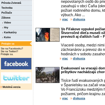
nepovolaných osôb do pries
Príroda-Zvieratá
zasahujú v obci Čaňa (okre
Technika
požiari rodinného domu, 
Počítače
výbuch. Ako ...
Zábava
viac
diskusia
Video
Hry
Vo Fiľakove vypukol požia
Karikatúry
Štvorročné dieťa museli o
previezli aj ďalších ľudí –
Kohn
Pridajte sa
Viaceré osoby, medzi nimi 
Ste na Facebooku?
záchranárov a prevoz do 
Ste na Twitteri?
hodinách v sobotu zasahov
Pridajte sa.
viac
diskusia
Evakuovaní sa vracajú dom
príbytkov nachádzajú zhor
Tisíce ľudí evakuovaných p
v Španielsku sa začali vr
Mobilná verzia
Vo Francúzsku medzitým ha
požiarmi, pričom krajinu za
viac
diskusia