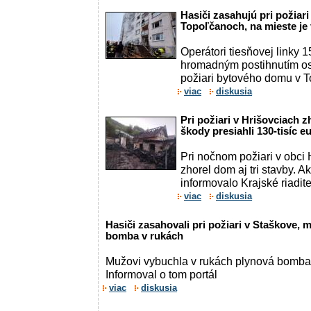
Hasiči zasahujú pri požiar
Topoľčanoch, na mieste je
Operátori tiesňovej linky 
hromadným postihnutím osô
požiari bytového domu v 
viac
diskusia
Pri požiari v Hrišovciach zh
škody presiahli 130-tisíc 
Pri nočnom požiari v obci 
zhorel dom aj tri stavby. Ak
informovalo Krajské riadite
viac
diskusia
Hasiči zasahovali pri požiari v Staškove,
bomba v rukách
Mužovi vybuchla v rukách plynová bomba 
Informoval o tom portál
viac
diskusia