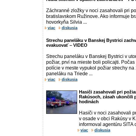
Záchranné zložky v noci zasahovali pri p
bratislavskom Ružinove. Ako informuje bra
hovorkyňa Silvia ...
viac
diskusia
Strechu paneláku v Banskej Bystrici zachvá
evakuovať – VIDEO
Strechu paneláku v Banskej Bystrici v ut
požiar, prví na mieste boli policajti. Poč
polície v meste vypukol požiar strechy 
paneláku na Triede ...
viac
diskusia
Hasiči zasahovali pri poži
Rakúsoch, zásah ukončili 
hodinách
Hasiči v noci zasahovali p
v osade v obci Rakúsy v 
informoval agentúru SITA 
viac
diskusia