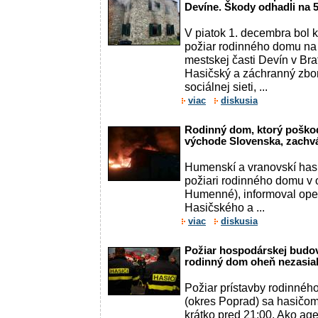
Devíne. Škody odhadli na 50
V piatok 1. decembra bol 
požiar rodinného domu na
mestskej časti Devín v Bra
Hasičský a záchranný zbor 
sociálnej sieti, ...
viac
diskusia
Rodinný dom, ktorý poškod
východe Slovenska, zachvát
Humenskí a vranovskí hasič
požiari rodinného domu v 
Humenné), informoval ope
Hasičského a ...
viac
diskusia
Požiar hospodárskej budovy
rodinný dom oheň nezasia
Požiar prístavby rodinnéh
(okres Poprad) sa hasičom 
krátko pred 21:00. Ako ag