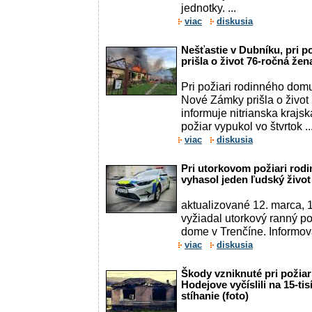
jednotky. ...
viac
diskusia
Nešťastie v Dubníku, pri 
prišla o život 76-ročná žen
Pri požiari rodinného dom
Nové Zámky prišla o život
informuje nitrianska krajská
požiar vypukol vo štvrtok ..
viac
diskusia
Pri utorkovom požiari rod
vyhasol jeden ľudský život
aktualizované 12. marca, 1
vyžiadal utorkový ranný p
dome v Trenčíne. Informov
viac
diskusia
Škody vzniknuté pri požia
Hodejove vyčíslili na 15-tis
stíhanie (foto)