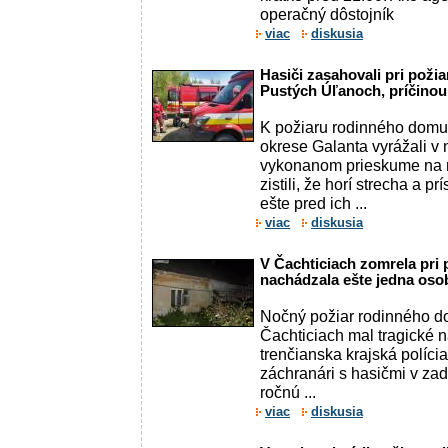
operačný dôstojník
viac
diskusia
Hasiči zasahovali pri poži
Pustých Úľanoch, príčinou
K požiaru rodinného domu 
okrese Galanta vyrážali v 
vykonanom prieskume na m
zistili, že horí strecha a p
ešte pred ich ...
viac
diskusia
V Čachticiach zomrela pri 
nachádzala ešte jedna osob
Nočný požiar rodinného do
Čachticiach mal tragické 
trenčianska krajská polícia 
záchranári s hasičmi v zad
ročnú ...
viac
diskusia