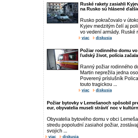
Ruské rakety zasiahli Kyje
na Rusko sú hlásené ďalši
Rusko pokračovalo v útoko
Kyjev medzitým čelí aj po
vo vedení armády. Ruské r
viac
diskusia
Požiar rodinného domu vo V
ľudský život, polícia začala
Ranný požiar rodinného d
Martin neprežila jedna os
Poverený príslušník Polica
touto tragickou ...
viac
diskusia
Požiar bytovky v Lemešanoch spôsobil pre
eur, obyvatelia museli stráviť noc v kul
Obyvatelia bytového domu v obci Lemešan
stredu popoludní zasiahol požiar, zostáva
svojich ...
viac
diskusia