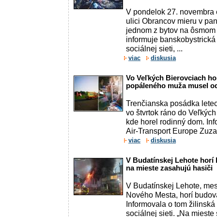
V pondelok 27. novembra 
ulici Obrancov mieru v p
jednom z bytov na ôsmom 
informuje banskobystrická 
sociálnej sieti, ...
viac
diskusia
Vo Veľkých Bierovciach ho
popáleného muža musel odv
Trenčianska posádka letec
vo štvrtok ráno do Veľkých
kde horel rodinný dom. In
Air-Transport Europe Zuzan
viac
diskusia
V Budatínskej Lehote horí
na mieste zasahujú hasiči
V Budatínskej Lehote, mes
Nového Mesta, horí budov
Informovala o tom žilinská 
sociálnej sieti. „Na miest