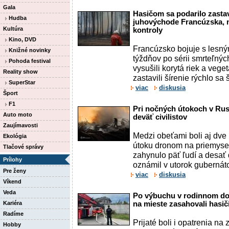
Gala
Hasičom sa podarilo zastav
Hudba
juhovýchode Francúzska, n
Kultúra
kontroly
Kino, DVD
Francúzsko bojuje s lesný
Knižné novinky
týždňov po sérii smrteľnýc
Pohoda festival
vysušili korytá riek a vege
Reality show
zastavili šírenie rýchlo sa š
SuperStar
viac
diskusia
Šport
F1
Pri nočných útokoch v Rus
Auto moto
deväť civilistov
Zaujímavosti
Medzi obeťami boli aj dve 
Ekológia
útoku dronom na priemyse
Tlačové správy
zahynulo päť ľudí a desať 
Prílohy
oznámil v utorok gubernát
Pre ženy
viac
diskusia
Víkend
Veda
Po výbuchu v rodinnom dom
Kariéra
na mieste zasahovali hasič
Radíme
Prijaté boli i opatrenia n
Hobby