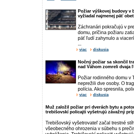
Požiar výškovej budovy v 
vyžiadal najmenej päť obet
Záchranári pokračujú v pr
domu, príčina požiaru zati
päť ľudí zahynulo a viacerí
...
viac
diskusia
Nočný požiar sa skončil tr
nad Váhom zomreli dvaja 
Požiar rodinného domu v 
neprežili dve osoby. O trag
polícia. Ako spresnila, polica
viac
diskusia
Muž založil požiar pri dverách bytu a poto
trebišovskí policajti vyšetrujú závažný prí
Trebišovský vyšetrovateľ začal trestné stí
všeobecného ohrozenia v súbehu s preč