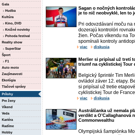
Gala
Sagan o nočných kontrolác
Hudba
je to nič neobvyklé, len to 
Kultúra
Pri odovzdávaní moču na 
Kino, DVD
dozerajú kontrolóri rovnaké
Knižné novinky
žien. Počas víkendu na To
Pohoda festival
spomínali kontroly antidop
Reality show
viac
diskusia
SuperStar
Šport
Merlier si pripísal už tret
F1
triumf na cyklistickej Tour
Auto moto
Zaujímavosti
Belgický šprintér Tim Merl
ovládol záver 12. etapy. Be
Ekológia
si pripísal už tretie etapov
Tlačové správy
cyklistickej Tour de France.
Prílohy
viac
diskusia
Pre ženy
Víkend
Austrálčanka už nemala plá
Veda
verdikt a O’Callaghanová 
Kariéra
Commonwealthu
Radíme
Olympijská šampiónka Mol
Hobby