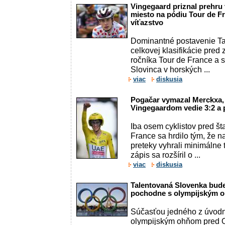
Vingegaard priznal prehru 
miesto na pódiu Tour de Fr
víťazstvo
Dominantné postavenie Ta
celkovej klasifikácie pre
ročníka Tour de France a 
Slovinca v horských ...
viac
diskusia
Pogačar vymazal Merckxa,
Vingegaardom vedie 3:2 a
Iba osem cyklistov pred št
France sa hrdilo tým, že n
preteky vyhrali minimálne tr
zápis sa rozšíril o ...
viac
diskusia
Talentovaná Slovenka bude
pochodne s olympijským o
Súčasťou jedného z úvodn
olympijským ohňom pred O