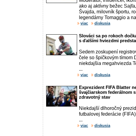
Moderátor, influencer, iko
ako aj aktívny bežec Sajfa
Švajda, milovník športu, r
legendárny Tomaggio a naj
viac
diskusia
Slováci sa po rokoch dočka
s ďalšími hviezdmi predst
Sedem zoskupení registro
čele so špičkovým tímom 
niekdajšia megahviezda T
...
viac
diskusia
Exprezident FIFA Blatter 
švajčiarskom federálnom s
zdravotný stav
Niekdajší dlhoročný prezi
futbalovej federácie (FIFA)
...
viac
diskusia