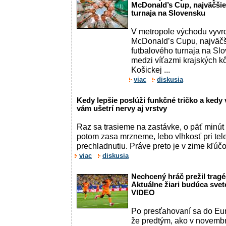
McDonald’s Cup, najväčšie
turnaja na Slovensku
V metropole východu vyvrch
McDonald’s Cupu, najväč
futbalového turnaja na Sl
medzi víťazmi krajských kô
Košickej ...
viac
diskusia
Kedy lepšie poslúži funkčné tričko a kedy
vám ušetrí nervy aj vrstvy
Raz sa trasieme na zastávke, o päť minút 
potom zasa mrzneme, lebo vlhkosť pri tele 
prechladnutiu. Práve preto je v zime kľúčov
viac
diskusia
Nechcený hráč prežil tragéd
Aktuálne žiari budúca sve
VIDEO
Po presťahovaní sa do Eu
že predtým, ako v novembr