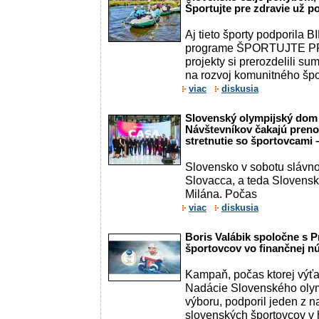
Športujte pre zdravie už p
Aj tieto športy podporila
programe ŠPORTUJTE P
projekty si prerozdelili su
na rozvoj komunitného špor
viac
diskusia
Slovenský olympijský dom
Návštevníkov čakajú preno
stretnutie so športovcami
Slovensko v sobotu slávno
Slovacca, a teda Slovensk
Milána. Počas
viac
diskusia
Boris Valábik spoločne s 
športovcov vo finančnej n
Kampaň, počas ktorej výťa
Nadácie Slovenského olym
výboru, podporil jeden z 
slovenských športovcov v h