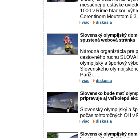
mesačnej prestávke uviedo
1000 v Ríme hladkou výh
Corentinom Moutetom 6:3, 6
viac
diskusia
Slovenský olympijský dom v
spustená webová stránka
Národná organizácia pre 
cestovného ruchu SLOVA
olympijský a športový výb
Slovenského olympijskéh
Paríži. ...
viac
diskusia
Slovensko bude mať olymp
pripravuje aj veľkolepú akci
Slovenský olympijský a š
počas tohtoročných OH v Pa
viac
diskusia
Slovenský olympijský dom v 