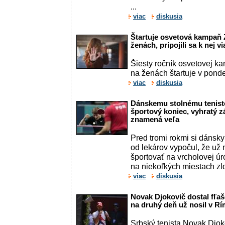
...
viac
diskusia
Štartuje osvetová kampaň 
ženách, pripojili sa k nej vi
Šiesty ročník osvetovej k
na ženách štartuje v pond
viac
diskusia
Dánskemu stolnému tenisto
športový koniec, vyhratý 
znamená veľa
Pred tromi rokmi si dánsky
od lekárov vypočul, že už
športovať na vrcholovej ú
na niekoľkých miestach zlom
viac
diskusia
Novak Djokovič dostal fľaš
na druhý deň už nosil v Rí
Srbský tenista Novak Djok