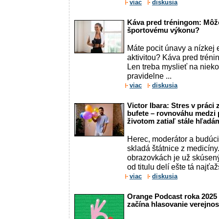
viac
diskusia
Káva pred tréningom: Môž
športovému výkonu?
Máte pocit únavy a nízkej 
aktivitou? Káva pred trén
Len treba myslieť na nieko
pravidelne ...
viac
diskusia
Victor Ibara: Stres v prá
bufete – rovnováhu medz
životom zatiaľ stále hľadá
Herec, moderátor a budúci 
skladá štátnice z medicíny
obrazovkách je už skúsený 
od titulu delí ešte tá najťaž
viac
diskusia
Orange Podcast roka 2025
začína hlasovanie verejnos