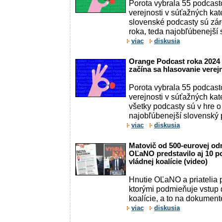
Porota vybrala 55 podcasto
verejnosti v súťažných kat
slovenské podcasty sú zár
roka, teda najobľúbenejší s
viac
diskusia
Orange Podcast roka 2024
začína sa hlasovanie verej
Porota vybrala 55 podcasto
verejnosti v súťažných ka
všetky podcasty sú v hre o
najobľúbenejší slovenský 
viac
diskusia
Matovič od 500-eurovej od
OĽaNO predstavilo aj 10 p
vládnej koalície (video)
Hnutie OĽaNO a priatelia 
ktorými podmieňuje vstup 
koalície, a to na dokument
viac
diskusia