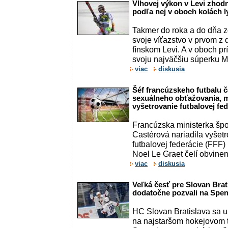
Vlhovej výkon v Levi zhodn
podľa nej v oboch kolách ly
Takmer do roka a do dňa 
svoje víťazstvo v prvom z 
fínskom Levi. A v oboch p
svoju najväčšiu súperku Mi
viac
diskusia
Šéf francúzskeho futbalu č
sexuálneho obťažovania, mi
vyšetrovanie futbalovej fe
Francúzska ministerka šp
Castérová nariadila vyšet
futbalovej federácie (FFF) 
Noel Le Graet čelí obvinen
viac
diskusia
Veľká česť pre Slovan Brat
dodatočne pozvali na Spen
HC Slovan Bratislava sa už
na najstaršom hokejovom t