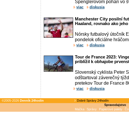
Spenglerovom pohári vo šv
viac
diskusia
Manchester City posilní fu
Haaland, rovnako ako jeho
Nórsky futbalový útočník E
pondelok oficiálne hráčom
viac
diskusia
Tour de France 2023: Ving
priblížil k obhajobe prvens
Slovenský cyklista Peter 
odštartoval záverečný týžd
pretekov Tour de France 86.
viac
diskusia
©2005-2026
Denník 24hodin
Dobré Správy 24hodín
Spravodajstvo
Mačka
Správy
Papierové palety
Čo 