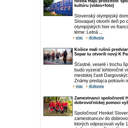
hostia majú príležitosť spo
kultúru (video+foto)
Slovenský olympijský dom 
Slovaque) otvorili deň po 
olympijských hier vo franc
téme: Letná ...
viac
diskusia
Košice mali rušnú predvia
Separ tu otvorili nový K Pa
Šťastné, veselé i trochu š
budú vyzerať tohtoročné v
mestskej časti Dargovskýc
Známy predajca potravín i
viac
diskusia
Zamestnanci spoločnosti H
dobrovoľníckej pomoci vyš
Spoločnosť Henkel Sloven
zamestnancov do dobrovoľn
ktorých odpracovali vyše 