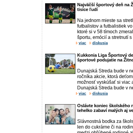
Najväčší športový deň na Ž
tisíce ľudí
Na jednom mieste sa stret
futbalistov a futbalistiek v
ktoré si v 58 tímoch zmerali
športu, emócií a stretnutí s
viac
diskusia
Kukkonia Liga Športový de
športové podujatie na Žit
Dunajská Streda bude v ne
ročníka akcie, ktorá deťo
možnosť vyskúšať si viac 
Dunajská Streda bude v ne
viac
diskusia
Oslávte koniec školského 
tehelko zabaví malých aj v
Slávnostná bodka za škol
len do cukrárne či na rodin
medzi obľúbené rodinné ak