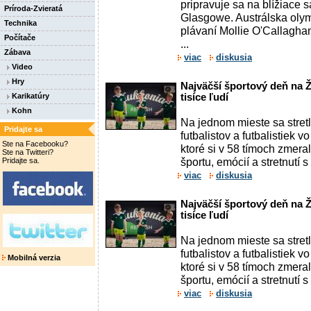
pripravuje sa na blížiace s
Príroda-Zvieratá
Glasgowe. Austrálska oly
Technika
plávaní Mollie O'Callaghan
Počítače
...
Zábava
viac
diskusia
Video
Hry
Najväčší športový deň na Ž
Karikatúry
tisíce ľudí
Kohn
Na jednom mieste sa stret
Pridajte sa
futbalistov a futbalistiek v
Ste na Facebooku?
ktoré si v 58 tímoch zmerali
Ste na Twitteri?
športu, emócií a stretnutí s
Pridajte sa.
viac
diskusia
Najväčší športový deň na Ž
tisíce ľudí
Na jednom mieste sa stret
futbalistov a futbalistiek v
Mobilná verzia
ktoré si v 58 tímoch zmerali
športu, emócií a stretnutí s
viac
diskusia