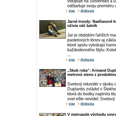
vstupuje na Slovensko a už
odštartuje svoju premiéru v 
viac
diskusia
Jarné trendy: Nadčasové k
oživia váš šatník
Jar je obdobím ľahších ma
pastelových tónov aj zákla
ktoré spolu vytvárajú har
každodenného štýlu. Kolek
...
viac
diskusia
„Skok roka“: Armand Dupla
metrovú stenu z produkto
Svetový rekordér v skoku 
Duplantis zvládol v Štokh
ktorá do bodky naplnila tit
svet ešte nevidel: Svetový 
viac
diskusia
V metropole východu vyvrch