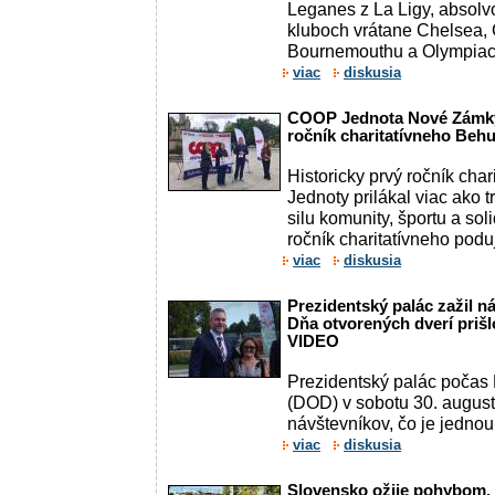
Leganes z La Ligy, absolv
kluboch vrátane Chelsea, 
Bournemouthu a Olympiaco
viac
diskusia
COOP Jednota Nové Zámky
ročník charitatívneho Beh
Historicky prvý ročník cha
Jednoty prilákal viac ako t
silu komunity, športu a soli
ročník charitatívneho poduja
viac
diskusia
Prezidentský palác zažil n
Dňa otvorených dverí prišlo
VIDEO
Prezidentský palác počas 
(DOD) v sobotu 30. augusta
návštevníkov, čo je jednou 
viac
diskusia
Slovensko ožije pohybom,