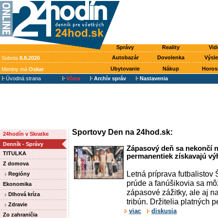
Správy
Reality
Vid
Autobazár
Dovolenka
Výsl
Sobota
8.8.2026
Ubytovanie
Nákup
Horos
Meniny má
Oskar
Úvodná strana
Včera
Archív správ
Nastavenia
Sportovy Den na 24hod.sk:
24hodín v Skratke
Denník - Správy
Zápasový deň sa nekončí na
TITULKA
permanentiek získavajú výh
Z domova
Letná príprava futbalistov
Regióny
prúde a fanúšikovia sa môž
Ekonomika
zápasové zážitky, ale aj n
Dlhová kríza
tribún. Držitelia platných 
Zdravie
viac
diskusia
Zo zahraničia