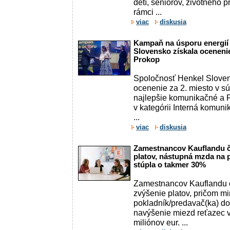
detí, seniorov, životného p
rámci ...
viac
diskusia
Kampaň na úsporu energií 
Slovensko získala ocenenie
Prokop
Spoločnosť Henkel Sloven
ocenenie za 2. miesto v sú
najlepšie komunikačné a 
v kategórii Interná komun
...
viac
diskusia
Zamestnancov Kauflandu č
platov, nástupná mzda na p
stúpla o takmer 30%
Zamestnancov Kauflandu 
zvýšenie platov, pričom mi
pokladník/predavač(ka) do
navýšenie miezd reťazec v
miliónov eur. ...