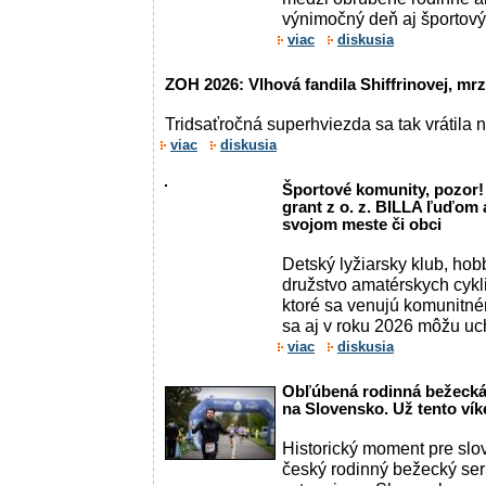
výnimočný deň aj športový 
viac
diskusia
ZOH 2026: Vlhová fandila Shiffrinovej, mrz
Tridsaťročná superhviezda sa tak vrátila 
viac
diskusia
Športové komunity, pozor! 
grant z o. z. BILLA ľuďom a
svojom meste či obci
Detský lyžiarsky klub, hobb
družstvo amatérskych cykli
ktoré sa venujú komunitn
sa aj v roku 2026 môžu uch
viac
diskusia
Obľúbená rodinná bežecká
na Slovensko. Už tento víke
Historický moment pre slo
český rodinný bežecký ser