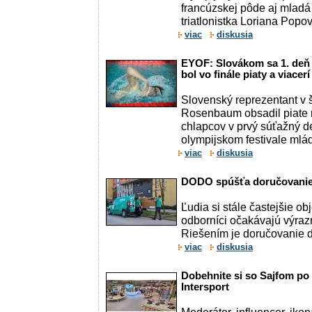
francúzskej pôde aj mladá
triatlonistka Loriana Popo
viac
diskusia
EYOF: Slovákom sa 1. deň
bol vo finále piaty a viacerí
Slovenský reprezentant v 
Rosenbaum obsadil piate m
chlapcov v prvý súťažný 
olympijskom festivale mlád
viac
diskusia
DODO spúšťa doručovanie
Ľudia si stále častejšie o
odborníci očakávajú výraz
Riešením je doručovanie d
viac
diskusia
Dobehnite si so Sajfom po 
Intersport