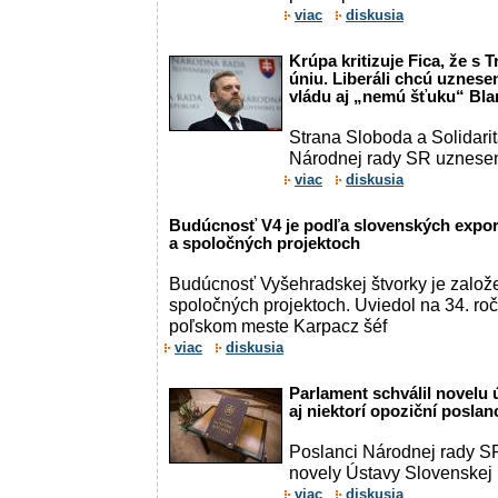
viac
diskusia
Krúpa kritizuje Fica, že 
úniu. Liberáli chcú uznes
vládu aj „nemú šťuku“ Bl
Strana Sloboda a Solidari
Národnej rady SR uzneseni
viac
diskusia
Budúcnosť V4 je podľa slovenských expor
a spoločných projektoch
Budúcnosť Vyšehradskej štvorky je založ
spoločných projektoch. Uviedol na 34. ro
poľskom meste Karpacz šéf
viac
diskusia
Parlament schválil novelu 
aj niektorí opoziční posla
Poslanci Národnej rady SR 
novely Ústavy Slovenskej .
viac
diskusia