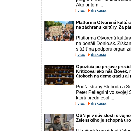
Ako pritom ...
viac
diskusia
Platforma Otvorená kultúra
na záchranu kultúry. Za pár
Platforma Otvorená kultúra
na portáli Donio.sk. Získa
slúžiť na podporu organizác
viac
diskusia
Opozícia po prejave prezid
Kritizoval ako náš človek, 
útokoch na demokraciu aj
Podľa strany Sloboda a Sol
Peter Pellegrini vo svojej 
ktorú predniesol ...
viac
diskusia
OSN je v súvislosti s vojn
Zelenského je schopná uro
Ukrajinský prezident Volo