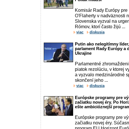
Komisár Rady Európy pre 
O'Flaherty v nadväznosti 
Slovenska vyzval na urgen
Rómov, ktorí často žijú ...
viac
diskusia
Putin ako nelegitímny líde
parlament Rady Európy a dô
Ukrajine
Parlamentné zhromaždenie
piatok rezolúciu, v ktorej 
a vyzvalo medzinárodné s
skončení jeho ...
viac
diskusia
Európske programy pre výs
začiatku novej éry. Po Hor
ešte ambicióznejší progra
Európske programy pre vý
začiatku novej éry. Súčas
program EU Horizont Európ