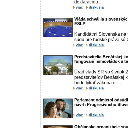
deklaráciou ...
viac
diskusia
Vláda schválila slovenský
ESĽP
Kandidátmi Slovenska na 
súdu pre ľudské práva sú 
viac
diskusia
Predstavitelia Benátskej k
fungovaní mimovládok a ti
Úrad vlády SR vo štvrtok 2
predstaviteľov Benátskej k
bude týkať zákona o ...
viac
diskusia
Parlament odmietol odsúdi
návrh Progresívneho Slove
viac
diskusia
Občianske organizácie spust