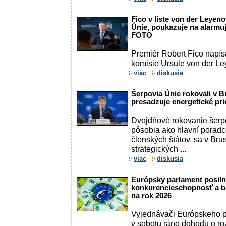
Fico v liste von der Leyeno
Únie, poukazuje na alarmuj
FOTO
Premiér Robert Fico napís
komisie Ursule von der Ley
viac
diskusia
Šerpovia Únie rokovali v B
presadzuje energetické pri
Dvojdňové rokovanie šerpo
pôsobia ako hlavní poradc
členských štátov, sa v Bru
strategických ...
viac
diskusia
Európsky parlament posiln
konkurencieschopnosť a b
na rok 2026
Vyjednávači Európskeho p
v sobotu ráno dohodu o ro