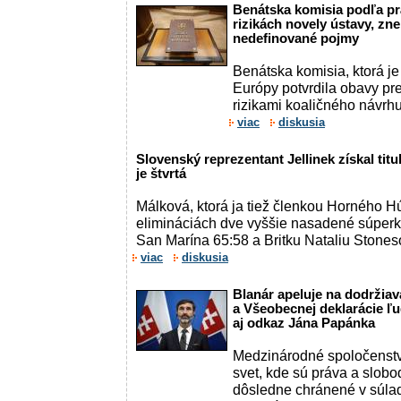
Benátska komisia podľa pr
rizikách novely ústavy, zn
nedefinované pojmy
Benátska komisia, ktorá 
Európy potvrdila obavy p
rizikami koaličného návrhu 
viac
diskusia
Slovenský reprezentant Jellinek získal tit
je štvrtá
Málková, ktorá ja tiež členkou Horného H
elimináciách dve vyššie nasadené súperky
San Marína 65:58 a Britku Nataliu Stones
viac
diskusia
Blanár apeluje na dodržia
a Všeobecnej deklarácie ľu
aj odkaz Jána Papánka
Medzinárodné spoločenstvo
svet, kde sú práva a slobo
dôsledne chránené v súl