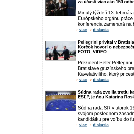
za účasti viac ako 150 od
Minulý týždeň 13. februára
Európskeho orgánu práce 
konferencia zameraná na b
viac
diskusia
Pellegrini privítal v Brati
Korčok hovorí o nebezpečn
FOTO, VIDEO
Prezident Peter Pellegrini p
Bratislave gruzínskeho pr
Kavelašviliho, ktorý pricest
viac
diskusia
Súdna rada zvolila tretiu 
ESĽP, je ňou Katarína Ros
Súdna rada SR v utorok 16
svojom poslednom zasadnut
kandidátku pre voľbu do f
viac
diskusia