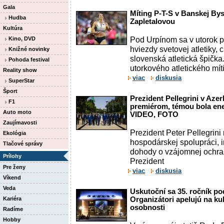
Gala
Míting P-T-S v Banskej Bys
Hudba
Zapletalovou
Kultúra
Pod Urpínom sa v utorok p
Kino, DVD
hviezdy svetovej atletiky,
Knižné novinky
slovenská atletická špičk
Pohoda festival
utorkového atletického mít
Reality show
viac
diskusia
SuperStar
Šport
Prezident Pellegrini v Aze
F1
premiérom, témou bola ener
Auto moto
VIDEO, FOTO
Zaujímavosti
Prezident Peter Pellegrini
Ekológia
hospodárskej spolupráci, i
Tlačové správy
dohody o vzájomnej ochran
Prílohy
Prezident
Pre ženy
viac
diskusia
Víkend
Veda
Uskutoční sa 35. ročník po
Kariéra
Organizátori apelujú na k
osobnosti
Radíme
Hobby