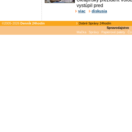
vystúpil pred
viac
diskusia
©2005-2026
Denník 24hodin
Dobré Správy 24hodín
Spravodajstvo
Mačka
Správy
Papierové palety
Čo 