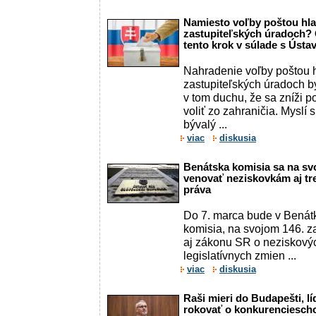
Namiesto voľby poštou hla
zastupiteľských úradoch? O
tento krok v súlade s Úst
Nahradenie voľby poštou 
zastupiteľských úradoch b
v tom duchu, že sa zníži po
voliť zo zahraničia. Myslí 
bývalý ...
viac
diskusia
Benátska komisia sa na sv
venovať neziskovkám aj tr
práva
Do 7. marca bude v Benát
komisia, na svojom 146. z
aj zákonu SR o neziskový
legislatívnych zmien ...
viac
diskusia
Raši mieri do Budapešti, l
rokovať o konkurenciesch