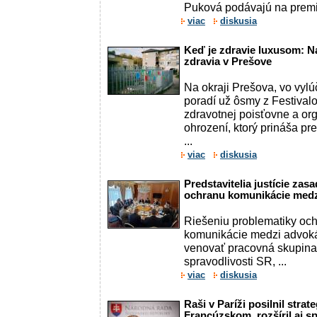
Puková podávajú na premi
viac
diskusia
Keď je zdravie luxusom: Na
zdravia v Prešove
Na okraji Prešova, vo vylú
poradí už ôsmy z Festivalo
zdravotnej poisťovne a or
ohrození, ktorý prináša pr
...
viac
diskusia
Predstavitelia justície zasad
ochranu komunikácie medz
Riešeniu problematiky och
komunikácie medzi advoká
venovať pracovná skupina
spravodlivosti SR, ...
viac
diskusia
Raši v Paríži posilnil strat
Francúzskom, rozšíril aj 