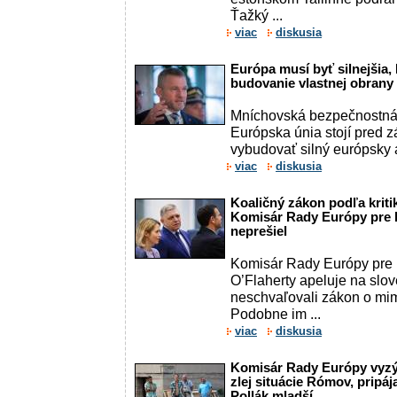
Ťažký ...
viac
diskusia
Európa musí byť silnejšia, 
budovanie vlastnej obrany
Mníchovská bezpečnostná 
Európska únia stojí pred 
vybudovať silný európsky a
viac
diskusia
Koaličný zákon podľa kriti
Komisár Rady Európy pre ľ
neprešiel
Komisár Rady Európy pre 
O’Flaherty apeluje na slo
neschvaľovali zákon o mi
Podobne im ...
viac
diskusia
Komisár Rady Európy vyzýv
zlej situácie Rómov, pripáj
Pollák mladší