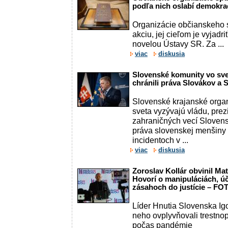
podľa nich oslabí demokra
Organizácie občianskeho s
akciu, jej cieľom je vyjadr
novelou Ústavy SR. Za ...
viac
diskusia
Slovenské komunity vo sve
chránili práva Slovákov a 
Slovenské krajanské organ
sveta vyzývajú vládu, prez
zahraničných vecí Slovensk
práva slovenskej menšiny
incidentoch v ...
viac
diskusia
Zoroslav Kollár obvinil Ma
Hovorí o manipuláciách, ú
zásahoch do justície – FO
Líder Hnutia Slovenska Igo
neho ovplyvňovali trestno
počas pandémie