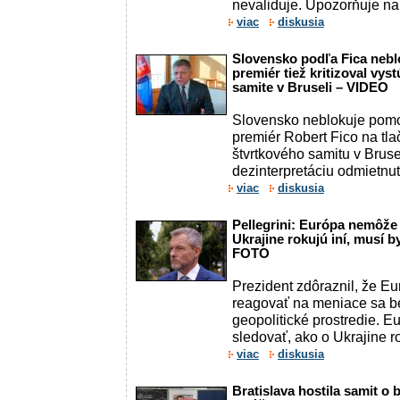
nevaliduje. Upozorňuje na
viac
diskusia
Slovensko podľa Fica nebl
premiér tiež kritizoval vy
samite v Bruseli – VIDEO
Slovensko neblokuje pomo
premiér Robert Fico na tl
štvrtkového samitu v Bruse
dezinterpretáciu odmietnu
viac
diskusia
Pellegrini: Európa nemôže 
Ukrajine rokujú iní, musí b
FOTO
Prezident zdôraznil, že E
reagovať na meniace sa b
geopolitické prostredie. 
sledovať, ako o Ukrajine r
viac
diskusia
Bratislava hostila samit o