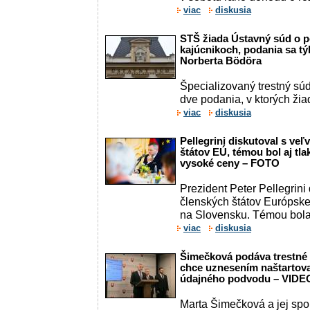
viac
diskusia
STŠ žiada Ústavný súd o p
kajúcnikoch, podania sa tý
Norberta Bödöra
Špecializovaný trestný sú
dve podania, v ktorých žia
viac
diskusia
Pellegrini diskutoval s ve
štátov EÚ, témou bol aj tla
vysoké ceny – FOTO
Prezident Peter Pellegrini
členských štátov Európskej
na Slovensku. Témou bol
viac
diskusia
Šimečková podáva trestné
chce uznesením naštartova
údajného podvodu – VIDE
Marta Šimečková a jej spo