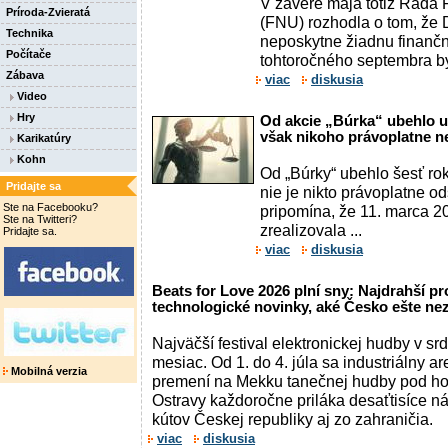
V závere mája totiž Rada
Príroda-Zvieratá
(FNU) rozhodla o tom, že D
Technika
neposkytne žiadnu finanč
Počítače
tohtoročného septembra by
Zábava
viac
diskusia
Video
Hry
Od akcie „Búrka“ ubehlo u
však nikoho právoplatne n
Karikatúry
Kohn
Od „Búrky“ ubehlo šesť ro
Pridajte sa
nie je nikto právoplatne 
Ste na Facebooku?
pripomína, že 11. marca 
Ste na Twitteri?
zrealizovala ...
Pridajte sa.
viac
diskusia
Beats for Love 2026 plní sny: Najdrahší pr
technologické novinky, aké Česko ešte nez
Najväčší festival elektronickej hudby v srd
mesiac. Od 1. do 4. júla sa industriálny a
Mobilná verzia
premení na Mekku tanečnej hudby pod ho
Ostravy každoročne priláka desaťtisíce n
kútov Českej republiky aj zo zahraničia.
viac
diskusia