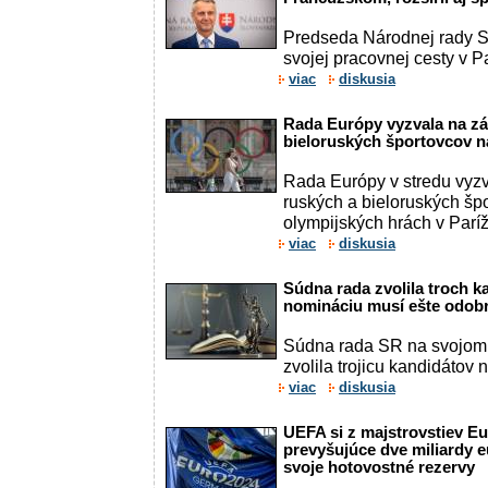
Predseda Národnej rady 
svojej pracovnej cesty v Par
viac
diskusia
Rada Európy vyzvala na zá
bieloruských športovcov na
Rada Európy v stredu vyzv
ruských a bieloruských šp
olympijských hrách v Paríži
viac
diskusia
Súdna rada zvolila troch 
nomináciu musí ešte odobr
Súdna rada SR na svojom 
zvolila trojicu kandidátov
viac
diskusia
UEFA si z majstrovstiev Eu
prevyšujúce dve miliardy eu
svoje hotovostné rezervy