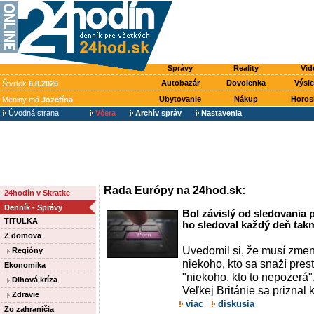
Správy
Reality
Vid
Autobazár
Dovolenka
Výsl
Štvrtok
6.8.2026
Ubytovanie
Nákup
Horos
Meniny má
Jozefína
Úvodná strana
Včera
Archív správ
Nastavenia
Rada Európy na 24hod.sk:
24hodín v Skratke
Denník - Správy
Bol závislý od sledovania 
TITULKA
ho sledoval každý deň takm
Z domova
Uvedomil si, že musí zmen
Regióny
niekoho, kto sa snaží pres
Ekonomika
"niekoho, kto to nepozerá
Dlhová kríza
Veľkej Británie sa priznal k 
Zdravie
viac
diskusia
Zo zahraničia