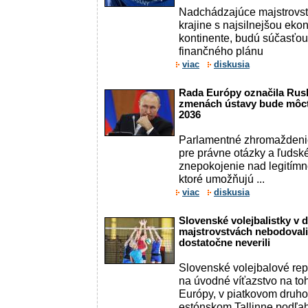
Nadchádzajúce majstrovs
krajine s najsilnejšou ek
kontinente, budú súčasťo
finančného plánu
viac
diskusia
Rada Európy označila Rusk
zmenách ústavy bude môcť
2036
Parlamentné zhromaždeni
pre právne otázky a ľudské
znepokojenie nad legitímn
ktoré umožňujú ...
viac
diskusia
Slovenské volejbalistky v
majstrovstvách nebodovali,
dostatočne neverili
Slovenské volejbalové rep
na úvodné víťazstvo na to
Európy, v piatkovom druh
estónskom Tallinne podľa