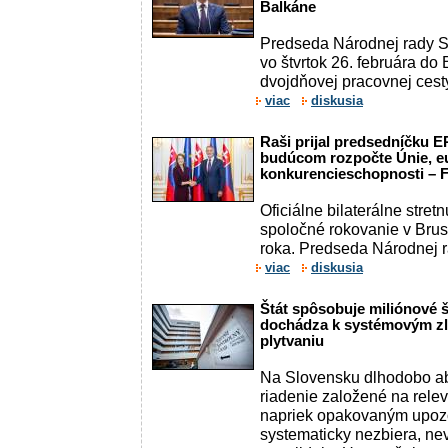
Balkáne
Predseda Národnej rady S
vo štvrtok 26. februára do
dvojdňovej pracovnej cesty
viac
diskusia
Raši prijal predsedníčku E
budúcom rozpočte Únie, e
konkurencieschopnosti –
Oficiálne bilaterálne stret
spoločné rokovanie v Bru
roka. Predseda Národnej ra
viac
diskusia
Štát spôsobuje miliónové 
dochádza k systémovým z
plytvaniu
Na Slovensku dlhodobo ab
riadenie založené na relev
napriek opakovaným upoz
systematicky nezbiera, ne