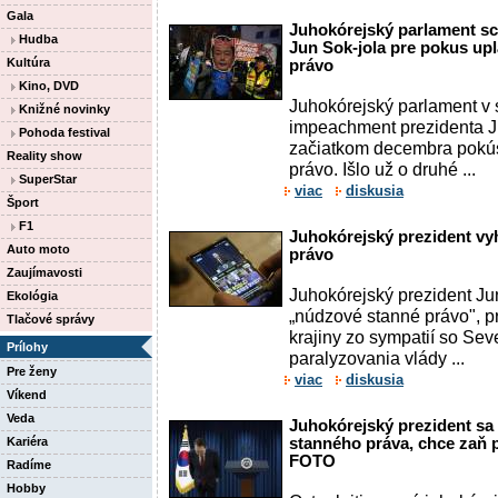
Gala
Juhokórejský parlament sch
Hudba
Jun Sok-jola pre pokus upla
Kultúra
právo
Kino, DVD
Juhokórejský parlament v 
Knižné novinky
impeachment prezidenta Ju
Pohoda festival
začiatkom decembra pokúsil
Reality show
právo. Išlo už o druhé ...
SuperStar
viac
diskusia
Šport
F1
Juhokórejský prezident vy
Auto moto
právo
Zaujímavosti
Juhokórejský prezident Jun
Ekológia
„núdzové stanné právo", pr
Tlačové správy
krajiny zo sympatií so Se
Prílohy
paralyzovania vlády ...
Pre ženy
viac
diskusia
Víkend
Veda
Juhokórejský prezident sa 
Kariéra
stanného práva, chce zaň 
FOTO
Radíme
Hobby