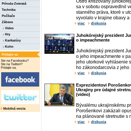
Ostro kritizovaný juhokóre
Príroda-Zvieratá
sa v sobotu ospravedlnil v
Technika
stanného práva, ktoré v ut
Počítače
vyvolalo v krajine obavy a .
Zábava
viac
diskusia
Video
Hry
Juhokórejský prezident Jun
o impeachmente
Karikatúry
Kohn
Juhokórejský prezident Jun
Pridajte sa
o jeho impeachmente v par
Ste na Facebooku?
jeho utorkové vyhlásenie 
Ste na Twitteri?
ho zákonodarcovia z jeho .
Pridajte sa.
viac
diskusia
Exprezidentovi Porošenkov
Ukrajiny pre údajné stret
(video)
Bývalému ukrajinskému pre
Mobilná verzia
Porošenkovi zakázali opust
na plánované stretnutie s 
viac
diskusia