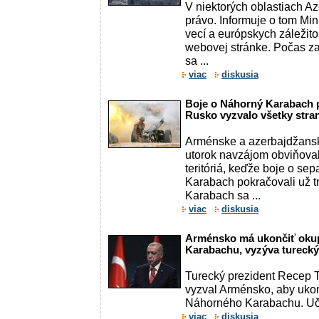
V niektorých oblastiach Az
právo. Informuje o tom Min
vecí a európskych záležit
webovej stránke. Počas z
sa ...
viac
diskusia
Boje o Náhorný Karabach p
Rusko vyzvalo všetky stran
Arménske a azerbajdžanské
utorok navzájom obviňoval
teritóriá, keďže boje o sep
Karabach pokračovali už t
Karabach sa ...
viac
diskusia
Arménsko má ukončiť oku
Karabachu, vyzýva turecký
Turecký prezident Recep 
vyzval Arménsko, aby ukon
Náhorného Karabachu. Učini
viac
diskusia