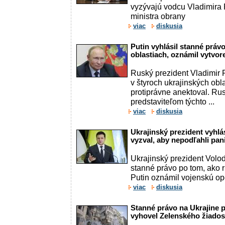
vyzývajú vodcu Vladimira 
ministra obrany
viac
diskusia
Putin vyhlásil stanné práv
oblastiach, oznámil vytvo
Ruský prezident Vladimir P
v štyroch ukrajinských obl
protiprávne anektoval. 
predstaviteľom týchto ...
viac
diskusia
Ukrajinský prezident vyhlá
vyzval, aby nepodľahli pan
Ukrajinský prezident Volo
stanné právo po tom, ako r
Putin oznámil vojenskú ope
viac
diskusia
Stanné právo na Ukrajine pr
vyhovel Zelenského žiados