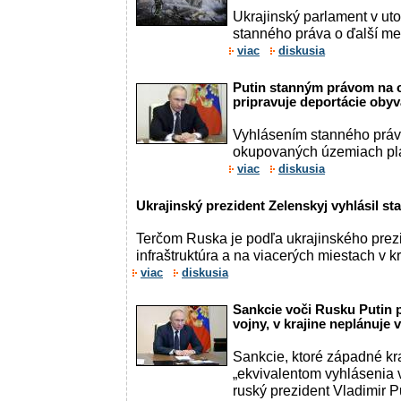
Ukrajinský parlament v ut
stanného práva o ďalší me
viac
diskusia
Putin stanným právom na
pripravuje deportácie obyva
Vyhlásením stanného prá
okupovaných územiach plá
viac
diskusia
Ukrajinský prezident Zelenskyj vyhlásil st
Terčom Ruska je podľa ukrajinského prez
infraštruktúra a na viacerých miestach v k
viac
diskusia
Sankcie voči Rusku Putin 
vojny, v krajine neplánuje 
Sankcie, ktoré západné kra
„ekvivalentom vyhlásenia v
ruský prezident Vladimir Pu