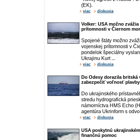
(EK).
viac
diskusia
Volker: USA možno zvážia 
prítomnosti v Čiernom mor
Spojené štáty možno zváž
vojenskej prítomnosti v Či
pondelok špeciálny vyslan
Ukrajinu Kurt ...
viac
diskusia
Do Odesy dorazila britská
zabezpečiť voľnosť plavby
Do ukrajinského prístavné
stredu hydrografická prie
námorníctva HMS Echo (H8
agentúra Ukrinform s odvol
viac
diskusia
USA poskytnú ukrajinské
finančnú pomoc