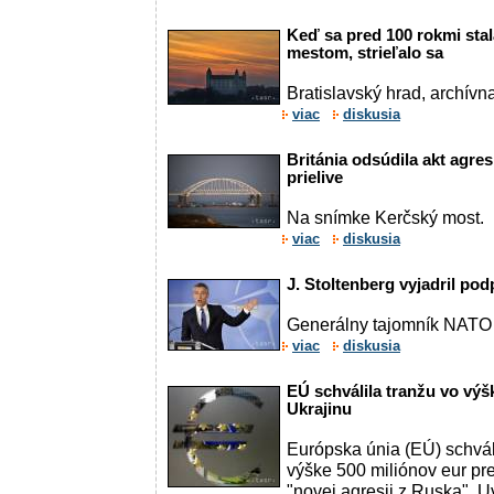
Keď sa pred 100 rokmi stal
mestom, strieľalo sa
Bratislavský hrad, archívn
viac
diskusia
Británia odsúdila akt agr
prielive
Na snímke Kerčský most.
viac
diskusia
J. Stoltenberg vyjadril po
Generálny tajomník NATO 
viac
diskusia
EÚ schválila tranžu vo výš
Ukrajinu
Európska únia (EÚ) schváli
výške 500 miliónov eur pre
"novej agresii z Ruska". U