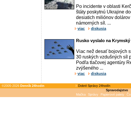
Po incidente v oblasti Ker
štáty poskytnú Ukrajine 
desiatich miliónov dolárov 
námorných síl. ...
viac
diskusia
Rusko vyslalo na Krymský 
Viac než desať bojových s
30 ruských vzdušných síl p
Podľa tlačovej agentúry Re
zvýšeného ...
viac
diskusia
©2005-2026
Denník 24hodin
Dobré Správy 24hodín
Spravodajstvo
Mačka
Správy
Papierové palety
Čo 