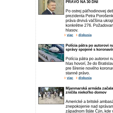
PRÁVO NA 30 DNÍ
Po ostrej päťhodinovej de
prezidenta Petra Porošen
práva drvivá väčšina ukra
konkrétne 276. Požadovan
hlasov.
viac
diskusia
Polícia pátra po autorovi n
správy spojené s koronaví
Polícia pátra po autorovi 
hlas hovorí, že do Bratisla
pre šírenie nového korona
stanné právo.
viac
diskusia
Mjanmarská armáda začala 
zničila niekoľko domov
Americké a britské ambasá
znepokojenie nad správam
západnom štáte Čjin, kde 