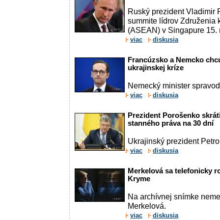
Ruský prezident Vladimir P
summite lídrov Združenia 
(ASEAN) v Singapure 15.
viac
diskusia
Francúzsko a Nemcko chcú
ukrajinskej kríze
Nemecký minister spravod
viac
diskusia
Prezident Porošenko skrát
stanného práva na 30 dní
Ukrajinský prezident Petro
viac
diskusia
Merkelová sa telefonicky 
Kryme
Na archívnej snímke neme
Merkelová.
viac
diskusia