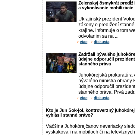
Zelenskyj ôsmykrát predĺži
a vykonávanie mobilizácie
Ukrajinský prezident Volo
zákony o predĺžení stanné
krajine. Informuje o tom w
odvolaním sa na ...
viac
diskusia
Zadržali bývalého juhokóre
údajne odporučil prezident
stanného práva
Juhokórejská prokuratúra 
bývalého ministra obrany 
údajne odporučil preziden
stanného práva. Prvá zadr
viac
diskusia
Kto je Jun Sok-jol, kontroverzný juhokórej
vyhlásil stanné právo?
Väčšina Juhokórejčanov neveriacky sledov
vyskakovali na mobiloch či na televíznyc