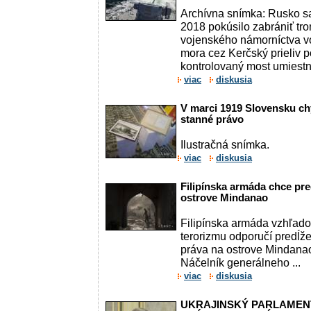
Archívna snímka: Rusko s
2018 pokúsilo zabrániť tr
vojenského námorníctva v
mora cez Kerčský prieliv 
kontrolovaný most umiestni
viac
diskusia
V marci 1919 Slovensku chýb
stanné právo
Ilustračná snímka.
viac
diskusia
Filipínska armáda chce pre
ostrove Mindanao
Filipínska armáda vzhľado
terorizmu odporučí predĺže
práva na ostrove Mindanao
Náčelník generálneho ...
viac
diskusia
UKRAJINSKÝ PARLAMEN