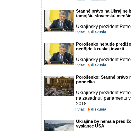
Stanné právo na Ukrajine 
tamojšiu slovenskú menši
Ukrajinský prezident Petr
viac
diskusia
Porošenko nebude predlžo
nedôjde k ruskej invázii
Ukrajinský prezident Petr
viac
diskusia
Porošenko: Stanné právo na
pondelka
Ukrajinský prezident Petr
na zasadnutí parlamentu 
2018.
viac
diskusia
Ukrajina by nemala predlžo
vyslanec USA