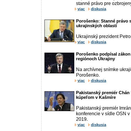
stanné právo pre ozbrojený
viac
diskusia
Porošenko: Stanné právo s
ukrajinských oblastí
Ukrajinský prezident Petr
viac
diskusia
Porošenko podpísal zákon
regiónoch Ukrajiny
Na archívnej snímke ukraji
Porošenko.
viac
diskusia
Pakistanský premiér Chán 
kúpeľom v Kašmíre
Pakistanský premiér Imrán
konferencie v sídle OSN 
2019.
viac
diskusia