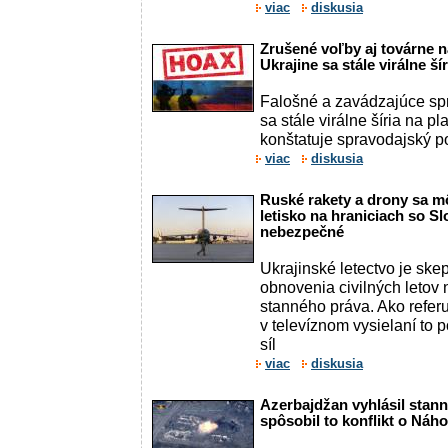
viac
diskusia
Zrušené voľby aj továrne n
Ukrajine sa stále virálne š
Falošné a zavádzajúce spr
sa stále virálne šíria na p
konštatuje spravodajský po
viac
diskusia
Ruské rakety a drony sa mô
letisko na hraniciach so 
nebezpečné
Ukrajinské letectvo je ske
obnovenia civilných letov
stanného práva. Ako refer
v televíznom vysielaní to
síl
viac
diskusia
Azerbajdžan vyhlásil stann
spôsobil to konflikt o Náh