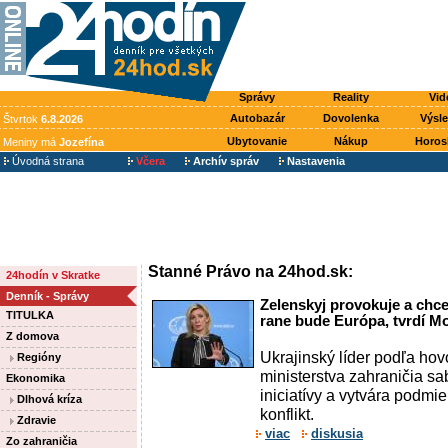
Správy
Reality
Vid
Autobazár
Dovolenka
Výsl
Štvrtok
6.8.2026
Ubytovanie
Nákup
Horos
Meniny má
Jozefína
Úvodná strana
Včera
Archív správ
Nastavenia
Stanné Právo na 24hod.sk:
24hodín v Skratke
Denník - Správy
Zelenskyj provokuje a chce
TITULKA
rane bude Európa, tvrdí M
Z domova
Ukrajinský líder podľa ho
Regióny
ministerstva zahraničia sa
Ekonomika
iniciatívy a vytvára podmi
Dlhová kríza
konflikt.
Zdravie
viac
diskusia
Zo zahraničia