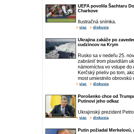
UEFA povolila Šachtaru Do
Charkove
Ilustračná snímka.
viac
diskusia
Ukrajina zakáže po zavede
cudzincov na Krym
Rusko sa v nedeľu 25. no
zabrániť trom plavidlám u
námorníctva vo vstupe do
Kerčský prieliv po tom, a
most umiestnilo obrovskú n
viac
diskusia
Porošenko chce od Trumpa
Putinovi jeho odkaz
Ukrajinský prezident Petr
viac
diskusia
Putin požiadal Merkelovú, 