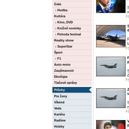
Gala
Hudba
Kultúra
Kino, DVD
S
Knižné novinky
d
Pohoda festival
Reality show
t
SuperStar
Šport
F
F1
p
Auto moto
Zaujímavosti
č
Ekológia
Tlačové správy
Z
Prílohy
Pre ženy
Víkend
Veda
Kariéra
Radíme
V
p
Hobby