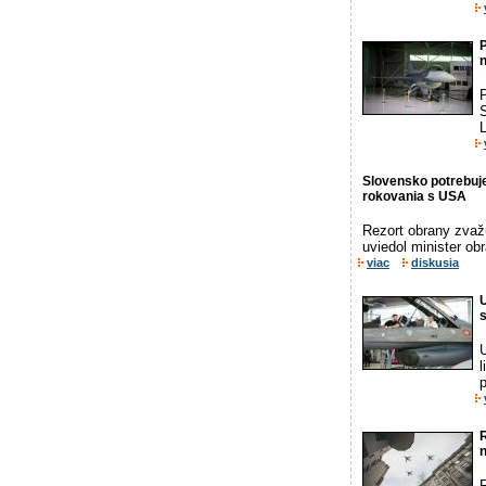
P
n
P
S
L
Slovensko potrebuje
rokovania s USA
Rezort obrany zvaž
uviedol minister ob
viac
diskusia
U
s
U
l
p
n