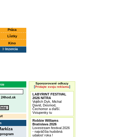
Práca
Lístky
Kino
Inzercia
Sponzorované odkazy
nie
[
]
Pridajte svoju reklamu
LABYRINT FESTIVAL
e
24hod.sk
2026 NITRA
Vojtěch Dyk, Michal
David, Desmod,
Čechomor a ďaľší.
Vstupenky tu
ut
Robbie Williams
m
Bratislava 2026
Lovestream festival 2026
arkíza
- najväčšia hudobná
 program
udalosť roka !