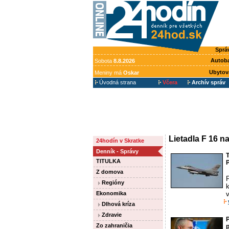
Sprá
Autob
Sobota
8.8.2026
Ubytov
Meniny má
Oskar
Úvodná strana
Včera
Archív správ
Lietadla F 16 n
24hodín v Skratke
Denník - Správy
T
TITULKA
P
Z domova
P
Regióny
k
Ekonomika
Dlhová kríza
Zdravie
P
Zo zahraničia