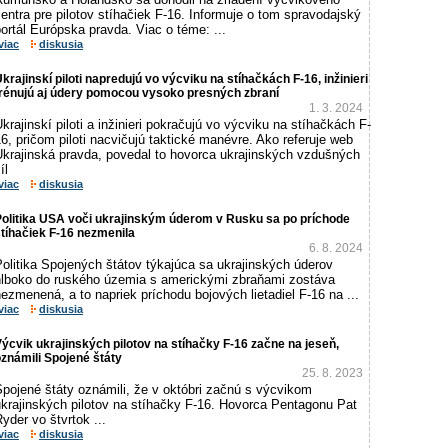
entra pre pilotov stíhačiek F-16. Informuje o tom spravodajský
ortál Európska pravda. Viac o téme: ...
viac
diskusia
krajinskí piloti napredujú vo výcviku na stíhačkách F-16, inžinieri
trénujú aj údery pomocou vysoko presných zbraní
1. 3. 2024
krajinskí piloti a inžinieri pokračujú vo výcviku na stíhačkách F-
6, pričom piloti nacvičujú taktické manévre. Ako referuje web
Ukrajinská pravda, povedal to hovorca ukrajinských vzdušných
íl
viac
diskusia
Politika USA voči ukrajinským úderom v Rusku sa po príchode
tíhačiek F-16 nezmenila
6. 8. 2024
olitika Spojených štátov týkajúca sa ukrajinských úderov
hlboko do ruského územia s americkými zbraňami zostáva
ezmenená, a to napriek príchodu bojových lietadiel F-16 na ...
viac
diskusia
ýcvik ukrajinských pilotov na stíhačky F-16 začne na jeseň,
známili Spojené štáty
25. 8. 2023
pojené štáty oznámili, že v októbri začnú s výcvikom
ukrajinských pilotov na stíhačky F-16. Hovorca Pentagonu Pat
yder vo štvrtok ...
viac
diskusia