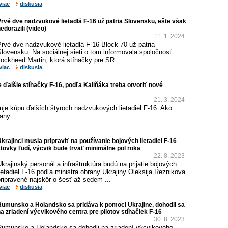
viac
diskusia
rvé dve nadzvukové lietadlá F-16 už patria Slovensku, ešte však
edorazili (video)
11. 1. 2024
rvé dve nadzvukové lietadlá F-16 Block-70 už patria
lovensku. Na sociálnej sieti o tom informovala spoločnosť
ockheed Martin, ktorá stíhačky pre SR ...
viac
diskusia
 ďalšie stíhačky F-16, podľa Kaliňáka treba otvoriť nové
21. 3. 2024
uje kúpu ďalších štyroch nadzvukových lietadiel F-16. Ako
rany
krajinci musia pripraviť na používanie bojových lietadiel F-16
tovky ľudí, výcvik bude trvať minimálne pol roka
22. 8. 2023
krajinský personál a infraštruktúra budú na prijatie bojových
ietadiel F-16 podľa ministra obrany Ukrajiny Oleksija Reznikova
ripravené najskôr o šesť až sedem ...
viac
diskusia
Rumunsko a Holandsko sa pridáva k pomoci Ukrajine, dohodli sa
a zriadení výcvikového centra pre pilotov stíhačiek F-16
30. 8. 2023
Rumunsko a Holandsko sa dohodli na zriadení výcvikového