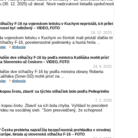
 (30. 12. 2025) už desať. Nové nadzvukové lietadlá spoločnosti
tíhačky F-16 na vojenskom letisku v Kuchyni nepristáli, ich prílet
musel byť odložený – VIDEO, FOTO
18. 12. 2025
a vojenskom letisku v Kuchyni vo štvrtok mali pristáť ďalšie tri
stíhačky F-16, poveternostné podmienky a hustá hmla ...
viac
diskusia
alšie dve stíhačky F-16 by podľa ministra Kaliňáka mohli prísť
na Slovensko už čoskoro – VIDEO, FOTO
24. 9. 2025
alšie dve stíhačky F-16 by podľa ministra obrany Roberta
aliňáka (Smer-SD) mohli prísť na ...
viac
diskusia
kopou šrotu, zbaviť sa týchto stíhačiek bolo podľa Pellegriniho
7. 2. 2026
 kopou šrotu. Zbaviť sa ich bola chyba. Vyhlásil to prezident
 videu na sociálnej sieti. "Som presvedčený, že schopnosť
 Česku prebieha najväčšia bezpečnostná prehliadka v strednej
urópe, lietala aj slovenská stíhačka F-16 – FOTO