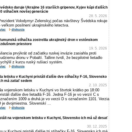
védsko daruje Ukrajine 16 starších gripenov, Kyjev kúpi ďalších
0 stíhačiek novšej generácie
28. 5. 2026
Prezident Volodymyr Zelenskyj počas návštevy Švédska rokuje
 veľkom posilnení ukrajinského letectva.
viac
diskusia
Rumunská stíhačka zostrelila ukrajinský dron v estónskom
vzdušnom priestore
19. 5. 2026
liancia prvýkrát od začiatku ruskej invázie zasiahla proti
udziemu dronu v Pobaltí. Tallinn tvrdí, že bezpilotné lietadlo
ychýlil z kurzu ruský rušiaci systém.
viac
diskusia
a letisku v Kuchyni pristáli ďalšie dve stíhačky F-16, Slovensko
ich má zatiaľ sedem
2. 10. 2025
Na vojenskom letisku v Kuchyni vo štvrtok krátko po 18:00
ristáli ďalšie dve lietadlá F-16. Jedna F-16 je vo verzií C s
označením 1009 a druhá je vo verzii D s označením 1101. Verzia
 je dvojmiestna. Slovenskí ...
viac
diskusia
ristáli na vojenskom letisku v Kuchyni, Slovensko ich má už desať
30. 12. 2025
u v Kuchyni pristáli ďalšie tri stíhačky F-16. Slovensko ich má