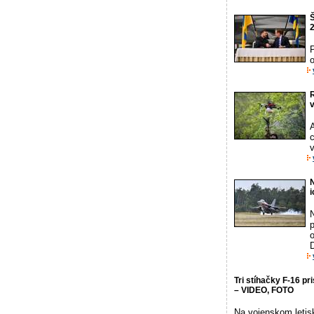
Š
2
o
A
c
v
N
p
D
Tri stíhačky F-16 p
– VIDEO, FOTO
Na vojenskom letisk