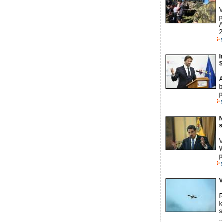
2
I
S
b
p
N
V
p
k
.