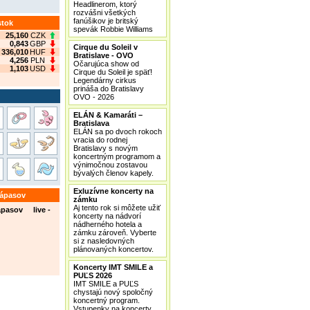
Headlinerom, ktorý
rozvášni všetkých
fanúšikov je britský
stok
spevák Robbie Williams
25,160
CZK
0,843
GBP
Cirque du Soleil v
336,010
HUF
Bratislave - OVO
4,256
PLN
Očarujúca show od
1,103
USD
Cirque du Soleil je späť!
Legendárny cirkus
prináša do Bratislavy
OVO - 2026
ELÁN & Kamaráti –
Bratislava
ELÁN sa po dvoch rokoch
vracia do rodnej
Bratislavy s novým
koncertným programom a
výnimočnou zostavou
bývalých členov kapely.
Exluzívne koncerty na
zápasov
zámku
Aj tento rok si môžete užiť
ápasov live -
koncerty na nádvorí
nádherného hotela a
zámku zároveň. Vyberte
si z nasledovných
plánovaných koncertov.
Koncerty IMT SMILE a
PUĽS 2026
IMT SMILE a PUĽS
chystajú nový spoločný
koncertný program.
Vstupenky na koncerty