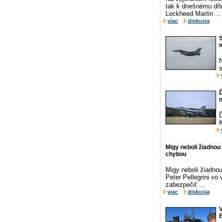
tak k dnešnému dňu
Lockheed Martin ...
viac
diskusia
S
N
Ď
Ď
K
Migy neboli žiadnou 
chybou
Migy neboli žiadnou
Peter Pellegrini vo
zabezpečiť ...
viac
diskusia
V
E