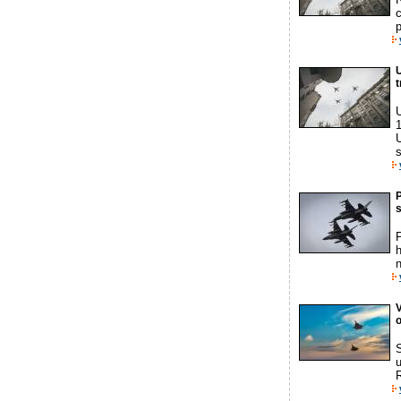
c
p
U
U
1
s
s
P
n
V
o
S
R