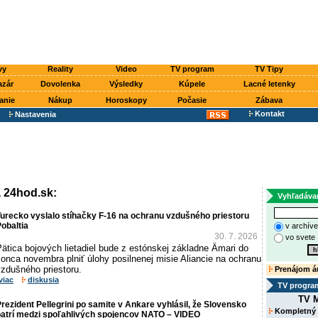
vy
Reality
Video
TV program
TV Tipy
azár
Dovolenka
Výsledky
Kúpele
Lacné letenky
anie
Nákup
Horoskopy
Počasie
Zábava
Kontakt
Nastavenia
a 24hod.sk:
Vyhľadáva
urecko vyslalo stíhačky F-16 na ochranu vzdušného priestoru
obaltia
v archív
30. 7. 2026
vo svete
ätica bojových lietadiel bude z estónskej základne Ämari do
onca novembra plniť úlohy posilnenej misie Aliancie na ochranu
vzdušného priestoru.
Prenájom á
viac
diskusia
TV progra
TV M
rezident Pellegrini po samite v Ankare vyhlásil, že Slovensko
Kompletný
patrí medzi spoľahlivých spojencov NATO – VIDEO