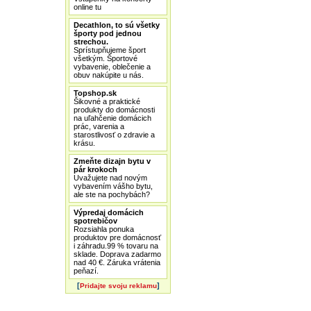
online tu
Decathlon, to sú všetky
športy pod jednou
strechou.
Sprístupňujeme šport
všetkým. Športové
vybavenie, oblečenie a
obuv nakúpite u nás.
Topshop.sk
Šikovné a praktické
produkty do domácnosti
na uľahčenie domácich
prác, varenia a
starostlivosť o zdravie a
krásu.
Zmeňte dizajn bytu v
pár krokoch
Uvažujete nad novým
vybavením vášho bytu,
ale ste na pochybách?
Výpredaj domácich
spotrebičov
Rozsiahla ponuka
produktov pre domácnosť
i záhradu.99 % tovaru na
sklade. Doprava zadarmo
nad 40 €. Záruka vrátenia
peňazí.
[
]
Pridajte svoju reklamu