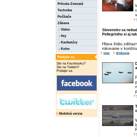
Príroda-Zvieratá
Technika
v
Počítače
Zábava
Video
Slovensko sa nebude
Pellegriniho si aj 
Hry
Karikatúry
Hlava štátu zdôraz
rokovanie v konštru
Kohn
viac
diskusia
Pridajte sa
Ste na Facebooku?
Ste na Twitteri?
a
Pridajte sa.
p
p
Mobilná verzia
W
b