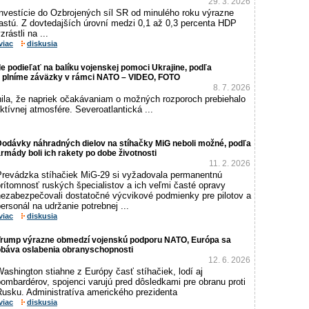
29. 3. 2026
Investície do Ozbrojených síl SR od minulého roku výrazne
rastú. Z dovtedajších úrovní medzi 0,1 až 0,3 percenta HDP
zrástli na ...
viac
diskusia
 podieľať na balíku vojenskej pomoci Ukrajine, podľa
tak plníme záväzky v rámci NATO – VIDEO, FOTO
8. 7. 2026
nila, že napriek očakávaniam o možných rozporoch prebiehalo
ktívnej atmosfére. Severoatlantická ...
Dodávky náhradných dielov na stíhačky MiG neboli možné, podľa
rmády boli ich rakety po dobe životnosti
11. 2. 2026
Prevádzka stíhačiek MiG-29 si vyžadovala permanentnú
rítomnosť ruských špecialistov a ich veľmi časté opravy
nezabezpečovali dostatočné výcvikové podmienky pre pilotov a
ersonál na udržanie potrebnej ...
viac
diskusia
Trump výrazne obmedzí vojenskú podporu NATO, Európa sa
obáva oslabenia obranyschopnosti
12. 6. 2026
ashington stiahne z Európy časť stíhačiek, lodí aj
ombardérov, spojenci varujú pred dôsledkami pre obranu proti
Rusku. Administratíva amerického prezidenta
viac
diskusia