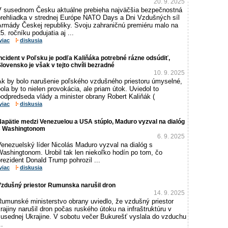
20. 9. 2025
V susednom Česku aktuálne prebieha najväčšia bezpečnostná
prehliadka v strednej Európe NATO Days a Dni Vzdušných síl
Armády Českej republiky. Svoju zahraničnú premiéru malo na
5. ročníku podujatia aj ...
viac
diskusia
ncident v Poľsku je podľa Kaliňáka potrebné rázne odsúdiť,
lovensko je však v tejto chvíli bezradné
10. 9. 2025
Ak by bolo narušenie poľského vzdušného priestoru úmyselné,
ola by to nielen provokácia, ale priam útok. Uviedol to
odpredseda vlády a minister obrany Robert Kaliňák (
viac
diskusia
apätie medzi Venezuelou a USA stúplo, Maduro vyzval na dialóg
s Washingtonom
6. 9. 2025
enezuelský líder Nicolás Maduro vyzval na dialóg s
Washingtonom. Urobil tak len niekoľko hodín po tom, čo
rezident Donald Trump pohrozil ...
viac
diskusia
Vzdušný priestor Rumunska narušil dron
14. 9. 2025
Rumunské ministerstvo obrany uviedlo, že vzdušný priestor
rajiny narušil dron počas ruského útoku na infraštruktúru v
susednej Ukrajine. V sobotu večer Bukurešť vyslala do vzduchu
..