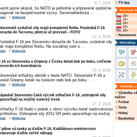
TV tipy
9. 7. 2026
Samit jasne ukázal, že NATO je jednotné a pripravené spoločne
Kurzový lí
reagovať na bezpečnostné výzvy. Severoatlantická ...
1€=
viac
diskusia
1€=
1€=
1€=
lovenské vzdušné sily majú kompletnú flotilu. Posledná F-16
1€=
orazila do Tucsonu, piloti ju už prevzali – FOTO
Nastavenie
17. 4. 2026
Posledná F-16 pre Slovensko dorazila do Tucsonu, vzdušné sily
Horoskop
ak majú kompletnú flotilu. Na sociálnej sieti o ...
viac
diskusia
-16 zo Slovenska a Gripeny z Česka lietali bok po boku, cvičenie
reverilo ich koordináciu
25. 4. 2026
Slovenské stíhačky obstáli v teste NATO. Slovenské F-16 a
eské Gripeny lietali na českom nebi bok po boku. ...
viac
diskusia
Výsledky 
Výsledky z
ápadné Slovensko čaká výcvik stíhačiek F-16, ozbrojené sily
naživo
upozorňujú na možný sonický tresk
Futbal
27. 2. 2026
Tenis
Stíhačky F-16 budú v piatok v rámci výcviku lietať nadzvukovou
Hokej
rýchlosťou. Ozbrojené sily (OS) SR preto upozorňujú na možný
viac
diskusia
Basketbal
 pláne sú tanky aj ďalšie F-16, Kaliňákovo ministerstvo
ripravuje ďalšie veľké nákupy