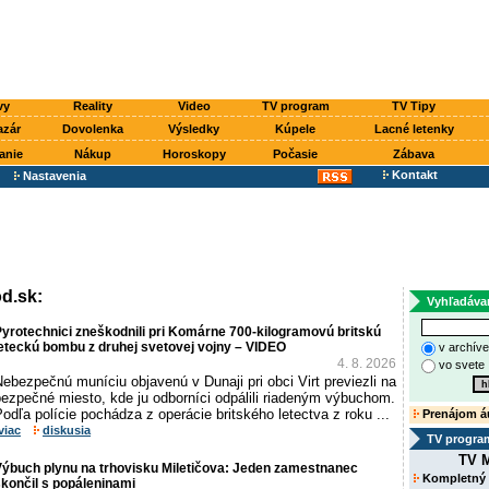
vy
Reality
Video
TV program
TV Tipy
azár
Dovolenka
Výsledky
Kúpele
Lacné letenky
anie
Nákup
Horoskopy
Počasie
Zábava
Kontakt
Nastavenia
d.sk:
Vyhľadáva
yrotechnici zneškodnili pri Komárne 700-kilogramovú britskú
eteckú bombu z druhej svetovej vojny – VIDEO
v archív
4. 8. 2026
vo svete
ebezpečnú muníciu objavenú v Dunaji pri obci Virt previezli na
bezpečné miesto, kde ju odborníci odpálili riadeným výbuchom.
odľa polície pochádza z operácie britského letectva z roku ...
Prenájom á
viac
diskusia
TV progra
TV M
Výbuch plynu na trhovisku Miletičova: Jeden zamestnanec
Kompletný
končil s popáleninami