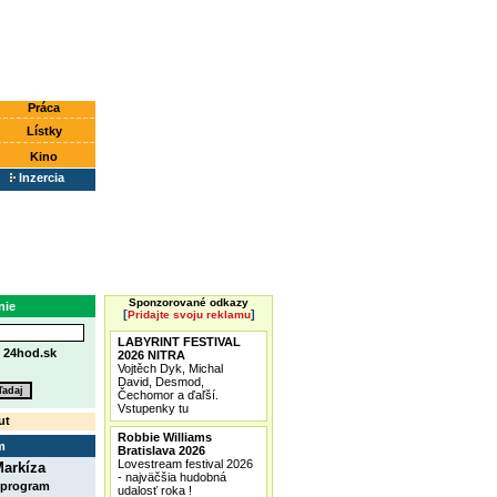
Práca
Lístky
Kino
Inzercia
Sponzorované odkazy
nie
[
]
Pridajte svoju reklamu
LABYRINT FESTIVAL
e
24hod.sk
2026 NITRA
Vojtěch Dyk, Michal
David, Desmod,
Čechomor a ďaľší.
Vstupenky tu
ut
Robbie Williams
m
Bratislava 2026
Lovestream festival 2026
arkíza
- najväčšia hudobná
 program
udalosť roka !