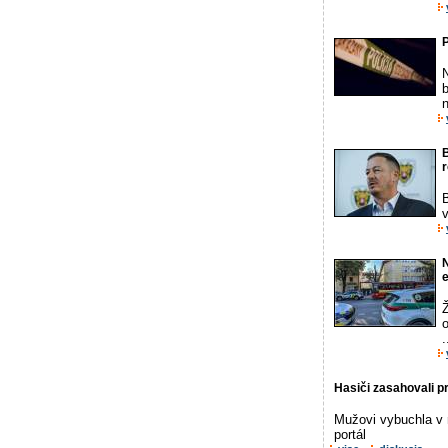
b
n
B
v
N
o
.
Hasiči zasahovali p
Mužovi vybuchla v 
portál