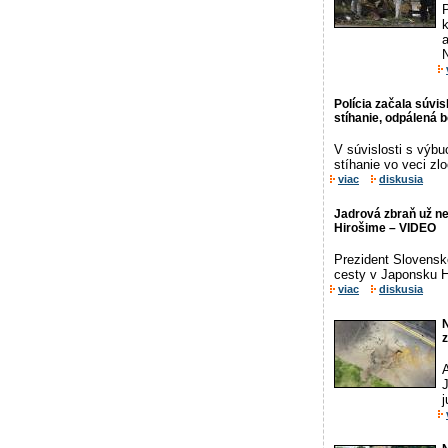
P
a
N
Polícia začala súv
stíhanie, odpálená b
V súvislosti s výb
stíhanie vo veci zl
viac
diskusia
Jadrová zbraň už nes
Hirošime – VIDEO
Prezident Slovenske
cesty v Japonsku Hi
viac
diskusia
N
z
j