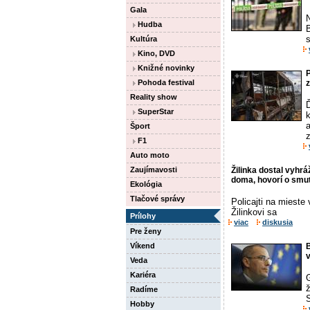
Gala
Hudba
B
s
Kultúra
Kino, DVD
Knižné novinky
Pohoda festival
z
Reality show
Ď
SuperStar
k
a
Šport
z
F1
Auto moto
Zaujímavosti
Žilinka dostal vyhr
doma, hovorí o smut
Ekológia
Tlačové správy
Policajti na mieste
Žilinkovi sa
Prílohy
viac
diskusia
Pre ženy
Víkend
B
v
Veda
Kariéra
G
Radíme
Hobby