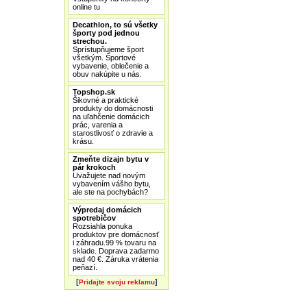
online tu
Decathlon, to sú všetky
športy pod jednou
strechou.
Sprístupňujeme šport
všetkým. Športové
vybavenie, oblečenie a
obuv nakúpite u nás.
Topshop.sk
Šikovné a praktické
produkty do domácnosti
na uľahčenie domácich
prác, varenia a
starostlivosť o zdravie a
krásu.
Zmeňte dizajn bytu v
pár krokoch
Uvažujete nad novým
vybavením vášho bytu,
ale ste na pochybách?
Výpredaj domácich
spotrebičov
Rozsiahla ponuka
produktov pre domácnosť
i záhradu.99 % tovaru na
sklade. Doprava zadarmo
nad 40 €. Záruka vrátenia
peňazí.
[
]
Pridajte svoju reklamu