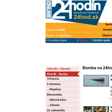
Sprá
Autob
Piatok
7.8.2026
Ubytov
Meniny má
Štefánia
Úvodná strana
Včera
Archív správ
Bomba na 24ho
24hodín v Skratke
Denník - Správy
P
TITULKA
l
Z domova
N
Regióny
Ekonomika
P
Dlhová kríza
Zdravie
Zo zahraničia
s