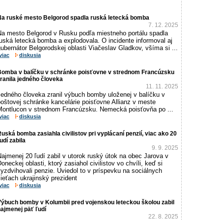
Na ruské mesto Belgorod spadla ruská letecká bomba
7. 12. 2025
Na mesto Belgorod v Rusku podľa miestneho portálu spadla
uská letecká bomba a explodovala. O incidente informoval aj
ubernátor Belgorodskej oblasti Viačeslav Gladkov, všíma si ...
viac
diskusia
Bomba v balíčku v schránke poisťovne v strednom Francúzsku
ranila jedného človeka
11. 11. 2025
Jedného človeka zranil výbuch bomby uloženej v balíčku v
oštovej schránke kancelárie poisťovne Allianz v meste
Montlucon v strednom Francúzsku. Nemecká poisťovňa po ...
viac
diskusia
uská bomba zasiahla civilistov pri vyplácaní penzií, viac ako 20
udí zabila
9. 9. 2025
ajmenej 20 ľudí zabil v utorok ruský útok na obec Jarova v
oneckej oblasti, ktorý zasiahol civilistov vo chvíli, keď si
yzdvihovali penzie. Uviedol to v príspevku na sociálnych
ieťach ukrajinský prezident
viac
diskusia
Výbuch bomby v Kolumbii pred vojenskou leteckou školou zabil
ajmenej päť ľudí
22. 8. 2025