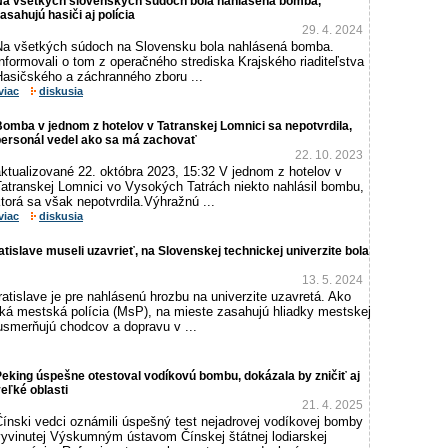
Na všetkých slovenských súdoch bola nahlásená bomba,
asahujú hasiči aj polícia
29. 4. 2024
Na všetkých súdoch na Slovensku bola nahlásená bomba.
nformovali o tom z operačného strediska Krajského riaditeľstva
Hasičského a záchranného zboru ...
viac
diskusia
omba v jednom z hotelov v Tatranskej Lomnici sa nepotvrdila,
personál vedel ako sa má zachovať
22. 10. 2023
ktualizované 22. októbra 2023, 15:32 V jednom z hotelov v
Tatranskej Lomnici vo Vysokých Tatrách niekto nahlásil bombu,
torá sa však nepotvrdila.Výhražnú ...
viac
diskusia
tislave museli uzavrieť, na Slovenskej technickej univerzite bola
13. 5. 2024
atislave je pre nahlásenú hrozbu na univerzite uzavretá. Ako
ská mestská polícia (MsP), na mieste zasahujú hliadky mestskej
a usmerňujú chodcov a dopravu v ...
eking úspešne otestoval vodíkovú bombu, dokázala by zničiť aj
eľké oblasti
21. 4. 2025
Čínski vedci oznámili úspešný test nejadrovej vodíkovej bomby
vyvinutej Výskumným ústavom Čínskej štátnej lodiarskej