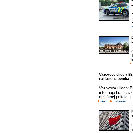
z
I
B
a
k
Vazovovu ulicu v Bra
nahlásená bomba
Vazovova ulica v Br
informuje bratislav
aj štátnej polície 
viac
diskusia
P
v