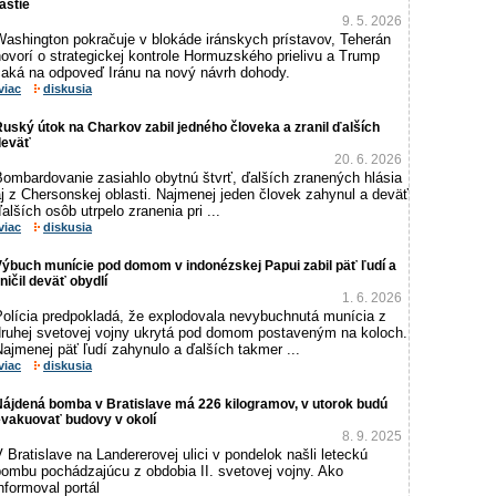
astie
9. 5. 2026
Washington pokračuje v blokáde iránskych prístavov, Teherán
ovorí o strategickej kontrole Hormuzského prielivu a Trump
čaká na odpoveď Iránu na nový návrh dohody.
viac
diskusia
uský útok na Charkov zabil jedného človeka a zranil ďalších
deväť
20. 6. 2026
Bombardovanie zasiahlo obytnú štvrť, ďalších zranených hlásia
j z Chersonskej oblasti. Najmenej jeden človek zahynul a deväť
alších osôb utrpelo zranenia pri ...
viac
diskusia
ýbuch munície pod domom v indonézskej Papui zabil päť ľudí a
ničil deväť obydlí
1. 6. 2026
Polícia predpokladá, že explodovala nevybuchnutá munícia z
druhej svetovej vojny ukrytá pod domom postaveným na koloch.
ajmenej päť ľudí zahynulo a ďalších takmer ...
viac
diskusia
Nájdená bomba v Bratislave má 226 kilogramov, v utorok budú
evakuovať budovy v okolí
8. 9. 2025
 Bratislave na Landererovej ulici v pondelok našli leteckú
bombu pochádzajúcu z obdobia II. svetovej vojny. Ako
nformoval portál