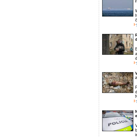
r
h
R
a
ď
V
z
N
V
i