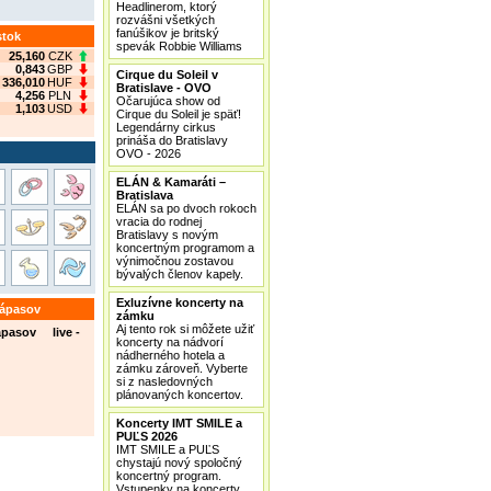
Headlinerom, ktorý
rozvášni všetkých
fanúšikov je britský
stok
spevák Robbie Williams
25,160
CZK
0,843
GBP
Cirque du Soleil v
336,010
HUF
Bratislave - OVO
4,256
PLN
Očarujúca show od
1,103
USD
Cirque du Soleil je späť!
Legendárny cirkus
prináša do Bratislavy
OVO - 2026
ELÁN & Kamaráti –
Bratislava
ELÁN sa po dvoch rokoch
vracia do rodnej
Bratislavy s novým
koncertným programom a
výnimočnou zostavou
bývalých členov kapely.
Exluzívne koncerty na
zápasov
zámku
Aj tento rok si môžete užiť
ápasov live -
koncerty na nádvorí
nádherného hotela a
zámku zároveň. Vyberte
si z nasledovných
plánovaných koncertov.
Koncerty IMT SMILE a
PUĽS 2026
IMT SMILE a PUĽS
chystajú nový spoločný
koncertný program.
Vstupenky na koncerty