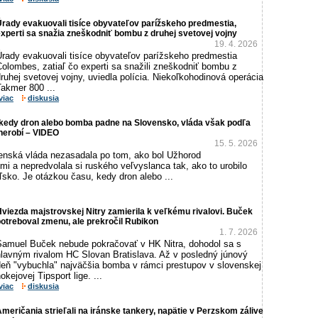
rady evakuovali tisíce obyvateľov parížskeho predmestia,
xperti sa snažia zneškodniť bombu z druhej svetovej vojny
19. 4. 2026
Úrady evakuovali tisíce obyvateľov parížskeho predmestia
olombes, zatiaľ čo experti sa snažili zneškodniť bombu z
ruhej svetovej vojny, uviedla polícia. Niekoľkohodinová operácia
akmer 800 ...
viac
diskusia
 kedy dron alebo bomba padne na Slovensko, vláda však podľa
nerobí – VIDEO
15. 5. 2026
venská vláda nezasadala po tom, ako bol Užhorod
 a nepredvolala si ruského veľvyslanca tak, ako to urobilo
sko. Je otázkou času, kedy dron alebo ...
viezda majstrovskej Nitry zamierila k veľkému rivalovi. Buček
otreboval zmenu, ale prekročil Rubikon
1. 7. 2026
Samuel Buček nebude pokračovať v HK Nitra, dohodol sa s
hlavným rivalom HC Slovan Bratislava. Až v posledný júnový
deň "vybuchla" najväčšia bomba v rámci prestupov v slovenskej
okejovej Tipsport lige. ...
viac
diskusia
meričania strieľali na iránske tankery, napätie v Perzskom zálive