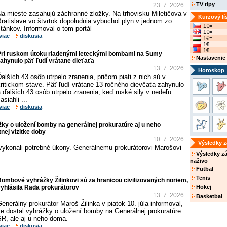
TV tipy
23. 7. 2026
Na mieste zasahujú záchranné zložky. Na trhovisku Miletičova v
Kurzový lí
ratislave vo štvrtok dopoludnia vybuchol plyn v jednom zo
1€=
tánkov. Informoval o tom portál
1€=
viac
diskusia
1€=
1€=
1€=
Pri ruskom útoku riadenými leteckými bombami na Sumy
Nastavenie
ahynulo päť ľudí vrátane dieťaťa
13. 7. 2026
Horoskop
alších 43 osôb utrpelo zranenia, pričom piati z nich sú v
ritickom stave. Päť ľudí vrátane 13-ročného dievčaťa zahynulo
 ďalších 43 osôb utrpelo zranenia, keď ruské sily v nedeľu
asiahli ...
viac
diskusia
ážky o uložení bomby na generálnej prokuratúre aj u neho
nej vizitke doby
10. 7. 2026
Výsledky 
 vykonali potrebné úkony. Generálnemu prokurátorovi Marošovi
Výsledky z
naživo
Futbal
Tenis
ombové vyhrážky Žilinkovi sú za hranicou civilizovaných noriem,
yhlásila Rada prokurátorov
Hokej
13. 7. 2026
Basketbal
enerálny prokurátor Maroš Žilinka v piatok 10. júla informoval,
že dostal vyhrážky o uložení bomby na Generálnej prokuratúre
SR, ale aj u neho doma.
viac
diskusia