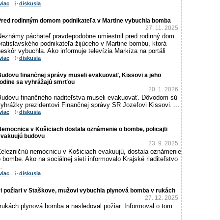
viac
diskusia
Pred rodinným domom podnikateľa v Martine vybuchla bomba
27. 11. 2025
Neznámy páchateľ pravdepodobne umiestnil pred rodinný dom
ratislavského podnikateľa žijúceho v Martine bombu, ktorá
eskôr vybuchla. Ako informuje televízia Markíza na portáli
viac
diskusia
udovu finančnej správy museli evakuovať, Kissovi a jeho
rodine sa vyhrážajú smrťou
20. 1. 2026
Budovu finančného riaditeľstva museli evakuovať. Dôvodom sú
yhrážky prezidentovi Finančnej správy SR Jozefovi Kissovi. ...
viac
diskusia
emocnica v Košiciach dostala oznámenie o bombe, policajti
evakuujú budovu
23. 9. 2025
Železničnú nemocnicu v Košiciach evakuujú, dostala oznámenie
 bombe. Ako na sociálnej sieti informovalo Krajské riaditeľstvo
..
viac
diskusia
ri požiari v Staškove, mužovi vybuchla plynová bomba v rukách
27. 12. 2025
rukách plynová bomba a nasledoval požiar. Informoval o tom