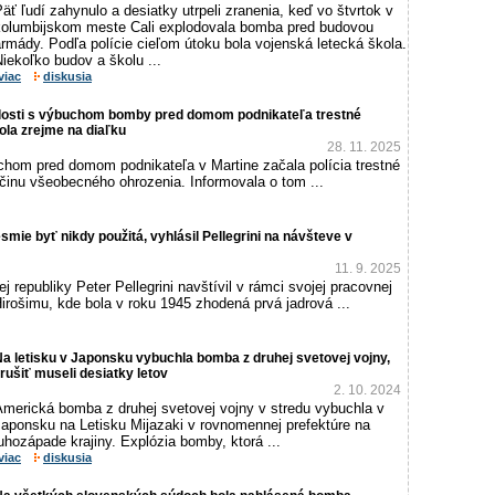
äť ľudí zahynulo a desiatky utrpeli zranenia, keď vo štvrtok v
kolumbijskom meste Cali explodovala bomba pred budovou
rmády. Podľa polície cieľom útoku bola vojenská letecká škola.
iekoľko budov a školu ...
viac
diskusia
islosti s výbuchom bomby pred domom podnikateľa trestné
ola zrejme na diaľku
28. 11. 2025
uchom pred domom podnikateľa v Martine začala polícia trestné
očinu všeobecného ohrozenia. Informovala o tom ...
mie byť nikdy použitá, vyhlásil Pellegrini na návšteve v
11. 9. 2025
j republiky Peter Pellegrini navštívil v rámci svojej pracovnej
rošimu, kde bola v roku 1945 zhodená prvá jadrová ...
a letisku v Japonsku vybuchla bomba z druhej svetovej vojny,
rušiť museli desiatky letov
2. 10. 2024
Americká bomba z druhej svetovej vojny v stredu vybuchla v
Japonsku na Letisku Mijazaki v rovnomennej prefektúre na
uhozápade krajiny. Explózia bomby, ktorá ...
viac
diskusia