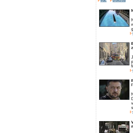
viac
diskusia
r
g
z
p
R
ľ
N
D
v
s
n