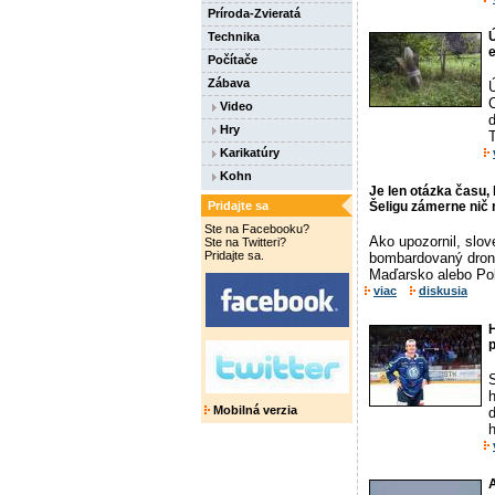
Príroda-Zvieratá
Ú
Technika
e
Počítače
Zábava
C
Video
d
Hry
T
Karikatúry
Kohn
Je len otázka času,
Pridajte sa
Šeligu zámerne nič 
Ste na Facebooku?
Ako upozornil, slo
Ste na Twitteri?
Pridajte sa.
bombardovaný dronmi
Maďarsko alebo Poľ
viac
diskusia
H
p
Mobilná verzia
h
A