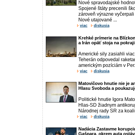
Nové spravodajské hodnot
Spojené štáty precenili š
zároveň výrazne vyčerpali
Nové utajované ...
viac
diskusia
Krehké prímerie na Blízko
a Irán opäť stoja na pokraj
Americké sily zasiahli viac
Teherán odpovedal raketam
americkým pozíciám v Per
viac
diskusia
Matovičovo hnutie nie je a
Hlasu Svoboda a poukazuje
Politické hnutie Igora Mato
Hlas-SD žiadnym antikoru
Národnej rady SR za koalič
viac
diskusia
Nadácia Zastavme korupciu
Gašpara, okrem auta ostáv