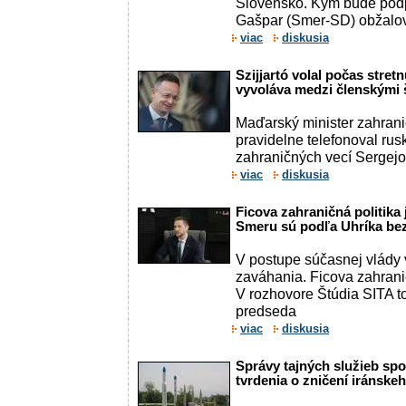
Slovensko. Kým bude pod
Gašpar (Smer-SD) obžalova
viac
diskusia
Szijjartó volal počas stret
vyvoláva medzi členskými 
Maďarský minister zahranič
pravidelne telefonoval rus
zahraničných vecí Sergejov
viac
diskusia
Ficova zahraničná politika 
Smeru sú podľa Uhríka be
V postupe súčasnej vlády 
zaváhania. Ficova zahranič
V rozhovore Štúdia SITA t
predseda
viac
diskusia
Správy tajných služieb sp
tvrdenia o zničení iránske