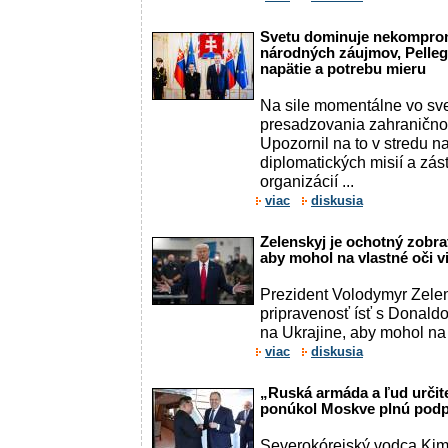
Svetu dominuje nekompro
národných záujmov, Pelleg
napätie a potrebu mieru
Na sile momentálne vo sve
presadzovania zahraničnop
Upozornil na to v stredu na
diplomatických misií a z
organizácií ...
viac
diskusia
Zelenskyj je ochotný zobra
aby mohol na vlastné oči v
Prezident Volodymyr Zelens
pripravenosť ísť s Donald
na Ukrajine, aby mohol na v
viac
diskusia
„Ruská armáda a ľud určit
ponúkol Moskve plnú podpo
Severokórejský vodca Ki