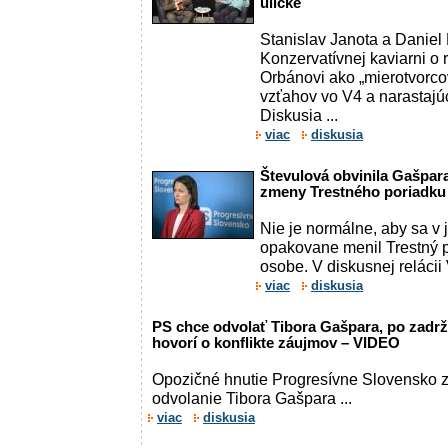
uličke
Stanislav Janota a Daniel 
Konzervatívnej kaviarni o 
Orbánovi ako „mierotvorco
vzťahov vo V4 a narastajúc
Diskusia ...
viac
diskusia
Števulová obvinila Gašpara
zmeny Trestného poriadku 
Nie je normálne, aby sa v 
opakovane menil Trestný p
osobe. V diskusnej relácii V
viac
diskusia
PS chce odvolať Tibora Gašpara, po zadrž
hovorí o konflikte záujmov – VIDEO
Opozičné hnutie Progresívne Slovensko z
odvolanie Tibora Gašpara ...
viac
diskusia