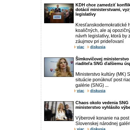
KDH chce zamedziť konflik
dotácií ministerstvami, vyz
legislatívy
Kresťanskodemokratické h
koaličných, ale aj opozičnýc
návrh legislatívy, ktorá by
záujmov pri prideľovaní
viac
diskusia
Šimkovičovej ministerstv
riaditeľa SNG ďalšiemu ú
Ministerstvo kultúry (MK)
situácie ponúknuť post ria
galérie (SNG) ...
viac
diskusia
Chaos okolo vedenia SNG 
ministerstvo vyhlásilo výb
Výberové konanie na post ri
Slovenskej národnej galér
viac
diskusia