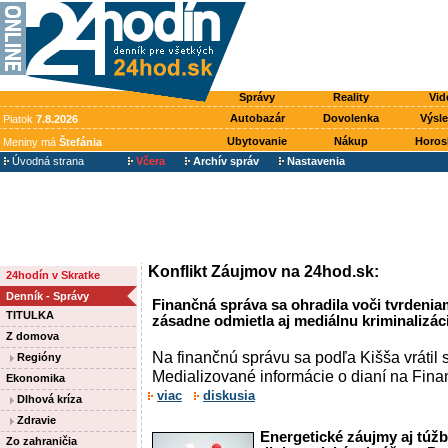
Správy
Reality
Vid
Autobazár
Dovolenka
Výsl
Piatok
7.8.2026
Ubytovanie
Nákup
Horos
Meniny má
Štefánia
Úvodná strana
Včera
Archív správ
Nastavenia
Konflikt Záujmov na 24hod.sk:
24hodín v Skratke
Denník - Správy
Finančná správa sa ohradila voči tvrdenia
TITULKA
zásadne odmietla aj mediálnu kriminalizác
Z domova
Na finančnú správu sa podľa Kišša vrátil 
Regióny
Medializované informácie o dianí na Finan
Ekonomika
viac
diskusia
Dlhová kríza
Zdravie
Energetické záujmy aj túžb
Zo zahraničia