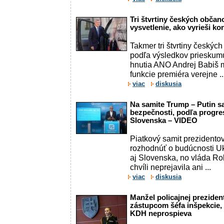
Tri štvrtiny českých občan
vysvetlenie, ako vyrieši ko
Takmer tri štvrtiny českých
podľa výsledkov prieskum
hnutia ANO Andrej Babiš 
funkcie premiéra verejne ..
viac
diskusia
Na samite Trump – Putin sa
bezpečnosti, podľa progre
Slovenska – VIDEO
Piatkový samit prezident
rozhodnúť o budúcnosti Uk
aj Slovenska, no vláda Rob
chvíli neprejavila ani ...
viac
diskusia
Manžel policajnej preziden
zástupcom šéfa inšpekcie, 
KDH neprospieva