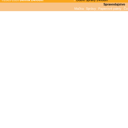
©2005-2026
Denník 24hodin
Dobré Správy 24hodín
Spravodajstvo
Mačka
Správy
Papierové palety
Čo 