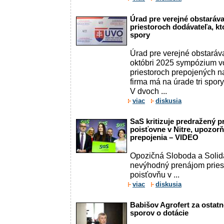
Úrad pre verejné obstaráv
priestoroch dodávateľa, k
spory
Úrad pre verejné obstaráv
októbri 2025 sympózium v
priestoroch prepojených na
firma má na úrade tri spory
V dvoch ...
viac
diskusia
SaS kritizuje predražený p
poisťovne v Nitre, upozor
prepojenia – VIDEO
Opozičná Sloboda a Solida
nevýhodný prenájom pries
poisťovňu v ...
viac
diskusia
Babišov Agrofert za ostatn
sporov o dotácie