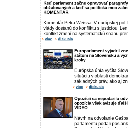
Keď parlament začne opravovať paragrafy
obžalovaných a keď sa politická moc začn
KOMENTÁR
Komentár Petra Weissa. V európskej politi
vlády dostanú do konfliktu s justíciou. Le
konflikt zmení na systematickú snahu prero
viac
diskusia
Europarlament vyjadril zn
štátom na Slovensku a vyz
kroky
Európska únia vyčíta Slov
situáciu v oblasti demokra
základných práv, ako aj z
viac
diskusia
Opozícii sa nepodarilo odv
opozícia však avizuje ďalš
VIDEO
Návrh na odvolanie Gašpa
parlamentu podali poslan