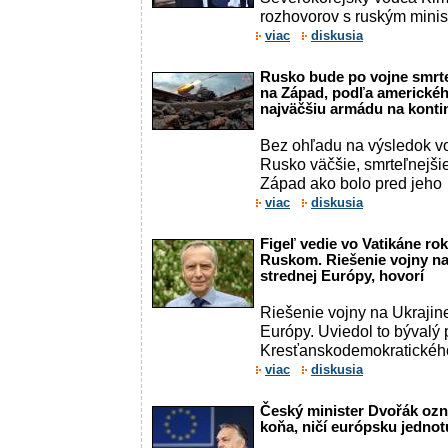
rozhovorov s ruským minist
viac
diskusia
Rusko bude po vojne smrte
na Západ, podľa americkéh
najväčšiu armádu na konti
Bez ohľadu na výsledok v
Rusko väčšie, smrteľnejši
Západ ako bolo pred jeho
viac
diskusia
Figeľ vedie vo Vatikáne r
Ruskom. Riešenie vojny na
strednej Európy, hovorí
Riešenie vojny na Ukrajine
Európy. Uviedol to bývalý
Kresťanskodemokratického
viac
diskusia
Český minister Dvořák ozn
koňa, ničí európsku jednot