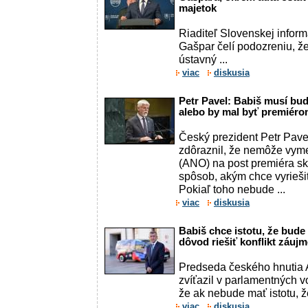
majetok
Riaditeľ Slovenskej inform
Gašpar čelí podozreniu, že
ústavný ...
viac
diskusia
Petr Pavel: Babiš musí buď
alebo by mal byť premiéro
Český prezident Petr Pave
zdôraznil, že nemôže vym
(ANO) na post premiéra sk
spôsob, akým chce vyriešiť
Pokiaľ toho nebude ...
viac
diskusia
Babiš chce istotu, že bude
dôvod riešiť konflikt záuj
Predseda českého hnutia 
zvíťazil v parlamentných v
že ak nebude mať istotu, ž
viac
diskusia