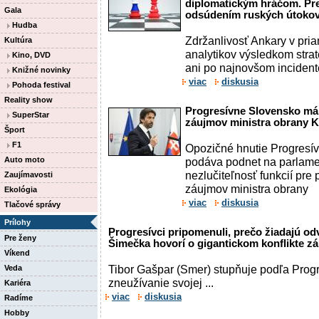
diplomatickým hráčom. Pr
Gala
odsúdením ruských útokov
Hudba
Zdržanlivosť Ankary v pria
Kultúra
analytikov výsledkom strat
Kino, DVD
ani po najnovšom incident
Knižné novinky
viac
diskusia
Pohoda festival
Reality show
Progresívne Slovensko má 
SuperStar
záujmov ministra obrany K
Šport
F1
Opozičné hnutie Progresí
Auto moto
podáva podnet na parlame
nezlučiteľnosť funkcií pre 
Zaujímavosti
záujmov ministra obrany
Ekológia
viac
diskusia
Tlačové správy
Prílohy
Progresívci pripomenuli, prečo žiadajú od
Pre ženy
Šimečka hovorí o gigantickom konflikte 
Víkend
Tibor Gašpar (Smer) stupňuje podľa Prog
Veda
zneužívanie svojej ...
Kariéra
viac
diskusia
Radíme
Hobby