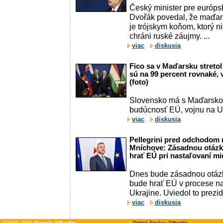
Český minister pre európsk
Dvořák povedal, že maďar
je trójskym koňom, ktorý n
chráni ruské záujmy. ...
viac
diskusia
Fico sa v Maďarsku streto
sú na 99 percent rovnaké, 
(foto)
Slovensko má s Maďarsko
budúcnosť EÚ, vojnu na Ukr
viac
diskusia
Pellegrini pred odchodom 
Mníchove: Zásadnou otázk
hrať EÚ pri nastaľovaní mi
Dnes bude zásadnou otázk
bude hrať EÚ v procese n
Ukrajine. Uviedol to prezi
viac
diskusia