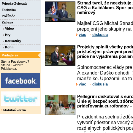
Strnad tvrdí, že neexistuje
Príroda-Zvieratá
CSG a Kaliňákom. Spor po
Technika
neférový
Počítače
Zábava
Majiteľ CSG Michal Strnad
prepojení jeho skupiny na 
Video
viac
diskusia
Hry
Karikatúry
Projekty splnili všetky po
Kohn
príslušnými právnymi predp
Pridajte sa
práce na vyjadrenia posl
Ste na Facebooku?
Ste na Twitteri?
Splnomocnenec vlády pre
Pridajte sa.
Alexander Daško dohodil 74
manželke. Upozornil na to
viac
diskusia
Pellegrini diskutoval s eu
Únie aj bezpečnosti, zdôraz
prideľovania eurofondov 
Mobilná verzia
Prezident na stretnutí zdôr
vytvoriť priestor na vecný a
rozdielnych politických pos