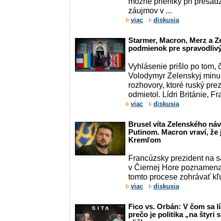
možné prieniky pri presad
záujmov v ...
viac
diskusia
Starmer, Macron, Merz a Z
podmienok pre spravodlivý 
Vyhlásenie prišlo po tom, 
Volodymyr Zelenskyj minul
rozhovory, ktoré ruský pre
odmietol. Lídri Británie, F
viac
diskusia
Brusel víta Zelenského ná
Putinom. Macron vraví, že 
Kremľom
Francúzsky prezident na s
v Čiernej Hore poznamena
tomto procese zohrávať kľ
viac
diskusia
Fico vs. Orbán: V čom sa lí
prečo je politika „na štyri 