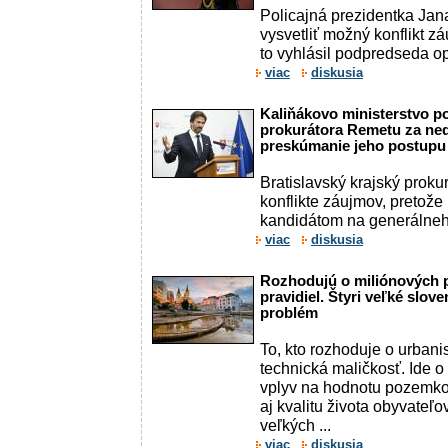
Policajná prezidentka Ja
vysvetliť možný konflikt z
to vyhlásil podpredseda 
viac
diskusia
Kaliňákovo ministerstvo p
prokurátora Remetu za ne
preskúmanie jeho postupu
Bratislavský krajský proku
konflikte záujmov, pretože
kandidátom na generálneh
viac
diskusia
Rozhodujú o miliónových p
pravidiel. Štyri veľké slo
problém
To, kto rozhoduje o urbanis
technická maličkosť. Ide o
vplyv na hodnotu pozemko
aj kvalitu života obyvateľo
veľkých ...
viac
diskusia