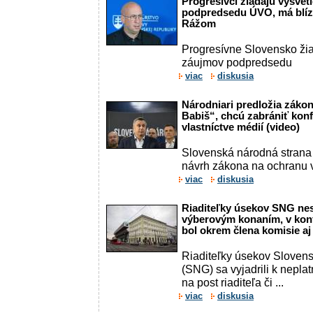
Progresívci žiadajú vysvet
podpredsedu ÚVO, má blíz
Rážom
Progresívne Slovensko žia
záujmov podpredsedu
viac
diskusia
Národniari predložia záko
Babiš“, chcú zabrániť konf
vlastníctve médií (video)
Slovenská národná strana 
návrh zákona na ochranu v
viac
diskusia
Riaditeľky úsekov SNG ne
výberovým konaním, v konf
bol okrem člena komisie a
Riaditeľky úsekov Slovens
(SNG) sa vyjadrili k nep
na post riaditeľa či ...
viac
diskusia