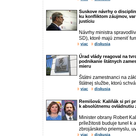
Suskove návrhy o discipli
ku konfliktom záujmov, va
justíciu
Návrhy ministra spravodli
SD), ktoré majú zmeniť fun
viac
diskusia
Úrad vlády reagoval na tv
podnikanie štátnych zames
mieru
Štátni zamestnanci na zák
štátnej službe, ktorú schvál
viac
diskusia
Remišová: Kaliňák si pri pr
k absolútnemu ovládnutiu 
Minister obrany Robert Kal
príležitosti buduje tunel 
zbrojárskeho priemyslu, uvi
viac
diskusia