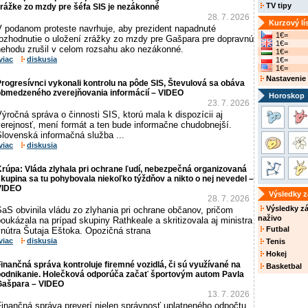
TV tipy
rážke zo mzdy pre šéfa SIS je nezákonné
28. 7. 2026
Kurzový lí
V podanom proteste navrhuje, aby prezident napadnuté
1€=
rozhodnutie o uložení zrážky zo mzdy pre Gašpara pre dopravnú
1€=
nehodu zrušil v celom rozsahu ako nezákonné.
1€=
viac
diskusia
1€=
1€=
Nastavenie
rogresívnci vykonali kontrolu na pôde SIS, Števulová sa obáva
obmedzeného zverejňovania informácií – VIDEO
Horoskop
23. 7. 2026
ýročná správa o činnosti SIS, ktorú mala k dispozícii aj
verejnosť, mení formát a ten bude informačne chudobnejší.
Slovenská informačná služba ...
viac
diskusia
rúpa: Vláda zlyhala pri ochrane ľudí, nebezpečná organizovaná
kupina sa tu pohybovala niekoľko týždňov a nikto o nej nevedel –
VIDEO
Výsledky 
28. 7. 2026
Výsledky z
aS obvinila vládu zo zlyhania pri ochrane občanov, pričom
naživo
oukázala na prípad skupiny Rathkeale a skritizovala aj ministra
Futbal
vnútra Šutaja Eštoka. Opozičná strana
viac
diskusia
Tenis
Hokej
inančná správa kontroluje firemné vozidlá, či sú využívané na
Basketbal
podnikanie. Holečková odporúča začať športovým autom Pavla
Gašpara – VIDEO
13. 7. 2026
Finančná správa preverí nielen správnosť uplatneného odpočtu