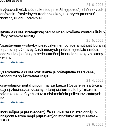
očuť len dvoch
24. 6. 2026
 výpovedí však súd nakoniec preložil výpoveď jedného svedka
ednávanie. Posledných troch svedkov, u ktorých procesné
bnom výsluchu, predvolali ...
lyhala v kauze strategickej nemocnice v Prešove kontrola štátu?
 živý rozhovor PubliQ
21. 5. 2026
Pozastavenie výstavby prešovskej nemocnice a nutnosť búrania
a opätovnej výstavby časti nosných prvkov, vyvolalo emócie,
odozrenia aj otázky o nedostatočnej kontrole stavby zo strany
tátu. V ...
viac
diskusia
yšetrovanie v kauze Rozuzlenie je právoplatne zastavené,
ozhodnutie vyšetrovateľ utajil
24. 4. 2026
Spravodajský portál pripomína, že kauza Rozuzlenie sa týkala
dajnej zločineckej skupiny, ktorej cieľom malo byť marenie
yšetrovania veľkých káuz a diskreditácia policajtov známych
ko ...
viac
diskusia
ibor Gašpar je presvedčený, že sa v kauze Očistec obháji. S
obhajcom Parom majú pripravených množstvo argumentov –
VIDEO
18. 6. 2026