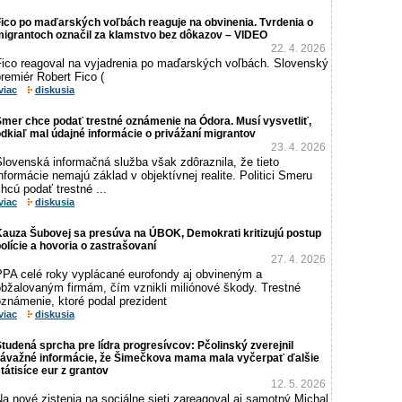
Fico po maďarských voľbách reaguje na obvinenia. Tvrdenia o
migrantoch označil za klamstvo bez dôkazov – VIDEO
22. 4. 2026
Fico reagoval na vyjadrenia po maďarských voľbách. Slovenský
remiér Robert Fico (
viac
diskusia
mer chce podať trestné oznámenie na Ódora. Musí vysvetliť,
dkiaľ mal údajné informácie o privážaní migrantov
23. 4. 2026
lovenská informačná služba však zdôraznila, že tieto
nformácie nemajú základ v objektívnej realite. Politici Smeru
hcú podať trestné ...
viac
diskusia
Kauza Šubovej sa presúva na ÚBOK, Demokrati kritizujú postup
olície a hovoria o zastrašovaní
27. 4. 2026
PPA celé roky vyplácané eurofondy aj obvineným a
obžalovaným firmám, čím vznikli miliónové škody. Trestné
známenie, ktoré podal prezident
viac
diskusia
tudená sprcha pre lídra progresívcov: Pčolinský zverejnil
závažné informácie, že Šimečkova mama mala vyčerpať ďalšie
tátisíce eur z grantov
12. 5. 2026
a nové zistenia na sociálne sieti zareagoval aj samotný Michal