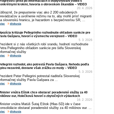
rogresívci prišli po informáciách o ovplyvňovaní volieb s
konkrétnymi krokmi, hovoria o obrovskom škandále – VIDEO
20. 4. 2026
Zdôraznil, že prepustenie viac ako 2 200 odsúdených
revádzačov a uvoľnenie režimu na to, aby mohli prísť migranti
na slovenskú hranicu, je hazardom s bezpečnosťou SR, ...
viac
diskusia
pozícia kritizuje Pellegriniho rozhodnutie ohľadom sankcie pre
Pavla Gašpara, hovorí o výsmechu verejnosti – VIDEO
5. 3. 2026
rezident si z nás všetkých robí srandu, hodnotí rozhodnutie
etra Pellegriniho ohľadom sankcie pre šéfa Slovenskej
informačnej služby
viac
diskusia
ellegrini rozhodol, ako potrestá Pavla Gašpara. Nehodu podľa
pisu nezavinil, dostane však zrážku zo mzdy – VIDEO
5. 3. 2026
rezident Peter Pellegrini potrestal riaditeľa Slovenskej
nformačnej služby Pavla Gašpara za ...
viac
diskusia
inister vnútra Eštok chce obstarať poradenské služby za 40
miliónov eur, Holečková hovorí o zbytočných výdavkoch
16. 2. 2026
inister vnútra Matúš Šutaj Eštok (Hlas-SD) ide v čase
onsolidácie obstarať poradenské služby za 40 miliónov eur. ...
viac
diskusia