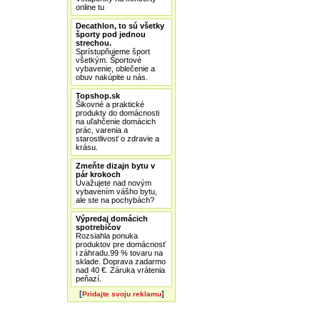
online tu
Decathlon, to sú všetky
športy pod jednou
strechou.
Sprístupňujeme šport
všetkým. Športové
vybavenie, oblečenie a
obuv nakúpite u nás.
Topshop.sk
Šikovné a praktické
produkty do domácnosti
na uľahčenie domácich
prác, varenia a
starostlivosť o zdravie a
krásu.
Zmeňte dizajn bytu v
pár krokoch
Uvažujete nad novým
vybavením vášho bytu,
ale ste na pochybách?
Výpredaj domácich
spotrebičov
Rozsiahla ponuka
produktov pre domácnosť
i záhradu.99 % tovaru na
sklade. Doprava zadarmo
nad 40 €. Záruka vrátenia
peňazí.
[
]
Pridajte svoju reklamu