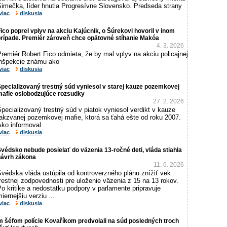
Šimečka, líder hnutia Progresívne Slovensko. Predseda strany
viac
diskusia
ico poprel vplyv na akciu Kajúcnik, o Šúrekovi hovoril v inom
prípade. Premiér zároveň chce opätovné stíhanie Makóa
4. 3. 2026
remiér Robert Fico odmieta, že by mal vplyv na akciu policajnej
inšpekcie známu ako
viac
diskusia
pecializovaný trestný súd vyniesol v starej kauze pozemkovej
mafie oslobodzujúce rozsudky
27. 2. 2026
pecializovaný trestný súd v piatok vyniesol verdikt v kauze
takzvanej pozemkovej mafie, ktorá sa ťahá ešte od roku 2007.
Ako informoval
viac
diskusia
védsko nebude posielať do väzenia 13-ročné deti, vláda stiahla
návrh zákona
11. 6. 2026
Švédska vláda ustúpila od kontroverzného plánu znížiť vek
restnej zodpovednosti pre uloženie väzenia z 15 na 13 rokov.
o kritike a nedostatku podpory v parlamente pripravuje
iernejšiu verziu ...
viac
diskusia
 šéfom polície Kovaříkom predvolali na súd posledných troch