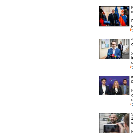
p
S
o
S
i
c
p
o
S
s
N