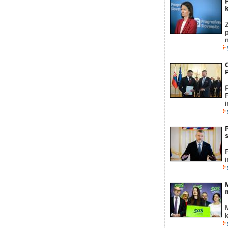
P
p
O
P
P
P
s
P
i
M
M
k