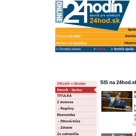
Sprá
Autob
Štvrtok
6.8.2026
Ubytov
Meniny má
Jozefína
Úvodná strana
Včera
Archív správ
SIS na 24hod.s
24hodín v Skratke
Denník - Správy
K
TITULKA
t
Z domova
H
Regióny
h
Ekonomika
z
S
Dlhová kríza
Zdravie
Zo zahraničia
Ž