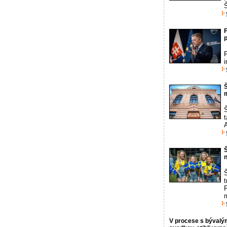
F
P
Š
Š
Š
t
P
m
V procese s bývalým