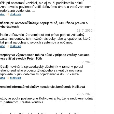
PH pri obstaraní vozidiel, ale aj to, či podnikatelia splnili
oznamovaciu povinnosť voči daňovému úradu a vedú zákonom
redpísanú evidenciu, ...
viac
diskusia
lčanie pri ohrození štátu je neprijateľné, KDH žiada pravdu o
kyberútokoch
22. 7. 2026
Hnutie zdôraznilo, že verejnosť má právo poznať základný
ozsah incidentov, ich možné následky, ako aj opatrenia, ktoré
tát prijal na ochranu svojich systémov a občanov.
viac
diskusia
Rozpory vo výpovediach má na súde v prípade vraždy Kuciaka
ysvetliť aj svedok Peter Tóth
8. 7. 2026
ývalý novinár a spravodajský dôstojník v rámci v poradí
tretieho súdneho procesu týkajúceho sa vraždy novinára
ypovedal v júni celkovo tri pojednávacie dni. V kauze
viac
diskusia
venskej informačnej služby neexistuje, konštatuje Kolíková –
29. 5. 2026
užby je podľa poslankyne Kolíkovej aj to, že je nedôveryhodná
m partnerom. Reálna kontrola