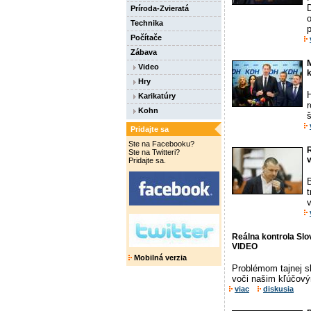
D
Príroda-Zvieratá
Technika
p
Počítače
Zábava
M
Video
Hry
Karikatúry
r
Kohn
š
Pridajte sa
Ste na Facebooku?
Ste na Twitteri?
v
Pridajte sa.
B
v
Reálna kontrola Slo
VIDEO
Mobilná verzia
Problémom tajnej sl
voči našim kľúčový
viac
diskusia