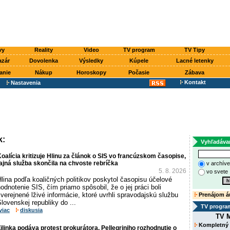
vy
Reality
Video
TV program
TV Tipy
azár
Dovolenka
Výsledky
Kúpele
Lacné letenky
anie
Nákup
Horoskopy
Počasie
Zábava
Kontakt
Nastavenia
k:
Vyhľadáva
oalícia kritizuje Hlinu za článok o SIS vo francúzskom časopise,
ajná služba skončila na chvoste rebríčka
v archív
5. 8. 2026
vo svete
lina podľa koaličných politikov poskytol časopisu účelové
odnotenie SIS, čím priamo spôsobil, že o jej práci boli
verejnené lživé informácie, ktoré uvrhli spravodajskú službu
Prenájom á
lovenskej republiky do ...
TV progra
viac
diskusia
TV M
Kompletný
ilinka podáva protest prokurátora, Pellegriniho rozhodnutie o