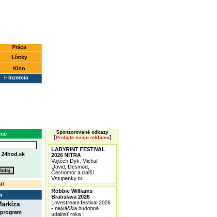
Práca
Lístky
Kino
Inzercia
Sponzorované odkazy
nie
[
]
Pridajte svoju reklamu
LABYRINT FESTIVAL
e
24hod.sk
2026 NITRA
Vojtěch Dyk, Michal
David, Desmod,
Čechomor a ďaľší.
Vstupenky tu
ut
Robbie Williams
m
Bratislava 2026
Lovestream festival 2026
arkíza
- najväčšia hudobná
 program
udalosť roka !