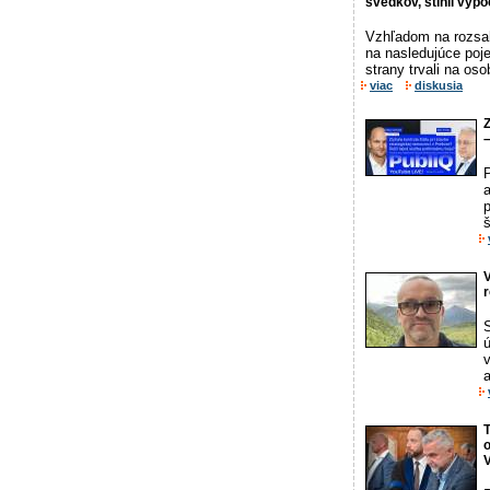
svedkov, stihli vyp
Vzhľadom na rozsah
na nasledujúce poj
strany trvali na oso
viac
diskusia
Z
–
p
š
V
r
ú
v
a
T