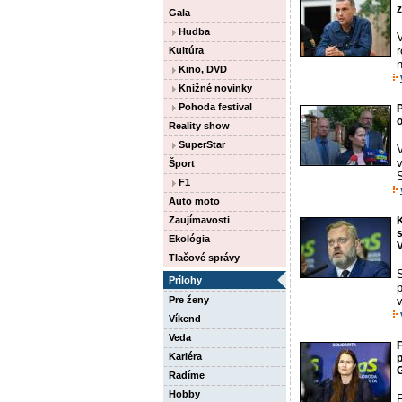
z
Gala
Hudba
Kultúra
Kino, DVD
Knižné novinky
Pohoda festival
P
Reality show
SuperStar
V
Šport
F1
Auto moto
Zaujímavosti
K
s
Ekológia
Tlačové správy
S
Prílohy
p
Pre ženy
Víkend
Veda
F
Kariéra
Radíme
Hobby