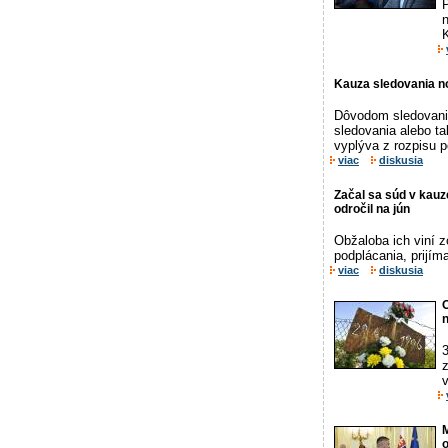
Kauza sledovania no
Dôvodom sledovania
sledovania alebo t
vyplýva z rozpisu 
viac
diskusia
Začal sa súd v kauze
odročil na jún
Obžaloba ich viní z
podplácania, prijím
viac
diskusia
3
z
v
M