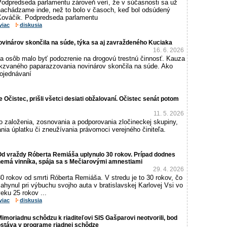
Podpredseda parlamentu zároveň verí, že v súčasnosti sa už
nachádzame inde, než to bolo v časoch, keď bol odsúdený
Kováčik. Podpredseda parlamentu
viac
diskusia
vinárov skončila na súde, týka sa aj zavraždeného Kuciaka
16. 6. 2026
 osôb malo byť podozrenie na drogovú trestnú činnosť. Kauza
akzvaného paparazzovania novinárov skončila na súde. Ako
pojednávaní
 Očistec, prišli všetci desiati obžalovaní. Očistec senát potom
11. 5. 2026
o založenia, zosnovania a podporovania zločineckej skupiny,
ania úplatku či zneužívania právomoci verejného činiteľa.
Od vraždy Róberta Remiáša uplynulo 30 rokov. Prípad dodnes
nemá vinníka, spája sa s Mečiarovými amnestiami
29. 4. 2026
0 rokov od smrti Róberta Remiáša. V stredu je to 30 rokov, čo
ahynul pri výbuchu svojho auta v bratislavskej Karlovej Vsi vo
eku 25 rokov ...
viac
diskusia
imoriadnu schôdzu k riaditeľovi SIS Gašparovi neotvorili, bod
ostáva v programe riadnej schôdze