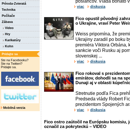
poslancov. Vláda bohato v
Príroda-Zvieratá
viac
diskusia
Technika
Počítače
Fico opustil pôvodný zahr
Zábava
o Ukrajine, vraví Peter Wei
Video
Weiss pripomína, že premi
Hry
Ukrajiny zaradil po boku
Karikatúry
premiéra Viktora Orbána, 
Kohn
sankcie voči Rusku aj pom
Pridajte sa
slovenskej ...
Ste na Facebooku?
viac
diskusia
Ste na Twitteri?
Pridajte sa.
Fico rokoval s prezidento
emirátov, dohodli sa na spo
Dunaji aj v oblasti kúpeľn
Stretnutie podľa Fica prehĺ
Predseda vlády Robert Fic
prezidentom Spojených ara
Mobilná verzia
viac
diskusia
Fico ostro zaútočil na Európsku komisiu, 
označil za pokryteckú – VIDEO