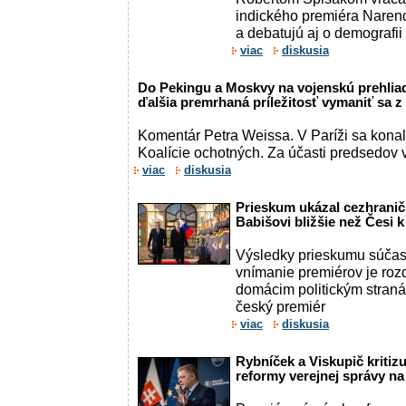
indického premiéra Naren
a debatujú aj o demografii a
viac
diskusia
Do Pekingu a Moskvy na vojenskú prehliadk
ďalšia premrhaná príležitosť vymaniť sa
Komentár Petra Weissa. V Paríži sa konalo
Koalície ochotných. Za účasti predsedov vl
viac
diskusia
Prieskum ukázal cezhranič
Babišovi bližšie než Česi k
Výsledky prieskumu súčas
vnímanie premiérov je roz
domácim politickým stran
český premiér
viac
diskusia
Rybníček a Viskupič kritizu
reformy verejnej správy n