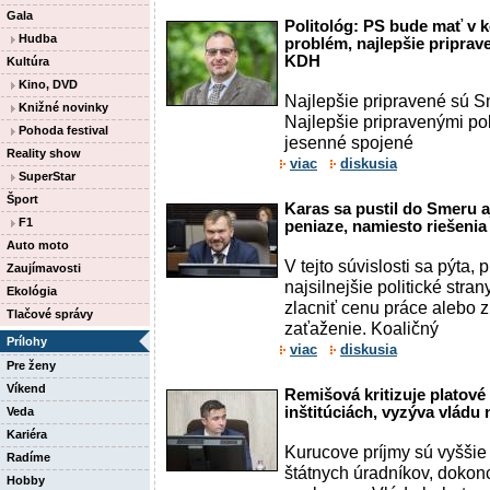
Gala
Politológ: PS bude mať v
Hudba
problém, najlepšie priprav
KDH
Kultúra
Kino, DVD
Najlepšie pripravené sú S
Knižné novinky
Najlepšie pripravenými pol
Pohoda festival
jesenné spojené
Reality show
viac
diskusia
SuperStar
Šport
Karas sa pustil do Smeru a
F1
peniaze, namiesto riešeni
Auto moto
V tejto súvislosti sa pýta,
Zaujímavosti
najsilnejšie politické stra
Ekológia
zlacniť cenu práce alebo 
Tlačové správy
zaťaženie. Koaličný
Prílohy
viac
diskusia
Pre ženy
Víkend
Remišová kritizuje platov
inštitúciách, vyzýva vládu 
Veda
Kariéra
Kurucove príjmy sú vyššie
Radíme
štátnych úradníkov, dokonc
Hobby