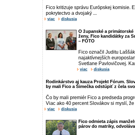
Fico kritizuje správu Európskej komisie.
pokrytectvo a dvojaký ...
viac
diskusia
O županské a primátorské 
ženy, Fico kandidátky za 
– FOTO
Fico označil Juditu Laššá
najaktívnejších europoslan
Svetlane Pavlovičovej. Ka
viac
diskusia
Rodinkárstvo aj kauza Projekt Fórum. Slová
by mali Fico a Šimečka odstúpiť z čela svo
Čo by mali premiér Fico a predseda prog
Viac ako 40 percent Slovákov si myslí, ž
viac
diskusia
Fico odmieta zápis manže
párov do matriky, odvoláv