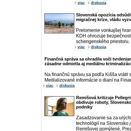
viac
diskusia
Slovenská opozícia odsúdi
migračnej kríze, vládu vyz
Prelomenie vonkajšej hran
KDH ohrozuje bezpečnosť
schengenského priestoru.
viac
diskusia
Finančná správa sa ohradila voči tvrdenia
zásadne odmietla aj mediálnu kriminalizác
Na finančnú správu sa podľa Kišša vrátil 
Medializované informácie o dianí na Finan
viac
diskusia
Remišová kritizuje Pellegri
obdivuje roboty, Slovensk
podniky
Zasadzovanie sa za urých
technológií na Slovensko je
Remišovej pomýlené. Prez