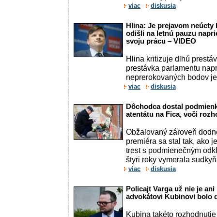
viac
diskusia
Hlina: Je prejavom neúcty 
odišli na letnú pauzu napri
svoju prácu – VIDEO
Hlina kritizuje dlhú prest
prestávka parlamentu nap
neprerokovaných bodov je
viac
diskusia
Dôchodca dostal podmienk
atentátu na Fica, voči roz
Obžalovaný zároveň dodnes
premiéra sa stal tak, ako 
trest s podmienečným od
štyri roky vymerala sudky
viac
diskusia
Policajt Varga už nie je an
advokátovi Kubinovi bolo
Kubina takéto rozhodnutie