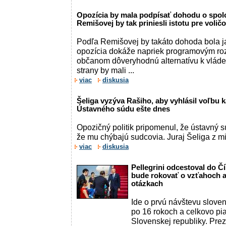
Opozícia by mala podpísať dohodu o spolo
Remišovej by tak priniesli istotu pre voli
Podľa Remišovej by takáto dohoda bola 
opozícia dokáže napriek programovým ro
občanom dôveryhodnú alternatívu k vláde
strany by mali ...
viac
diskusia
Šeliga vyzýva Rašiho, aby vyhlásil voľbu 
Ústavného súdu ešte dnes
Opozičný politik pripomenul, že ústavný 
že mu chýbajú sudcovia. Juraj Šeliga z m
viac
diskusia
Pellegrini odcestoval do Č
bude rokovať o vzťahoch 
otázkach
Ide o prvú návštevu slove
po 16 rokoch a celkovo pi
Slovenskej republiky. Prez