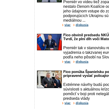
Premiér vo videu tiež zop
nestalo členom Koalície o
jeho údajnom vstupe do zo
podporujúcich Ukrajinu sú
mediálnou ...
viac
diskusia
Fico obvinil predsedu NKÚ 
Tvrdí, že plní dlh voči Mat
Premiér tak v stanovisku 
vyjadrenia o takzvanej eur
podľa neho pôsobí na Slo
viac
diskusia
Fico ponúka Španielsku p
pripravené vyslať policajto
Extrémne návrhy budú pod
súvislosti s aktuálnou kríz
pomôcť v boji proti nelegál
predseda vlády
viac
diskusia