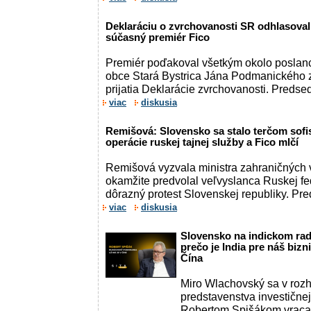
Deklaráciu o zvrchovanosti SR odhlasovali 
súčasný premiér Fico
Premiér poďakoval všetkým okolo poslanc
obce Stará Bystrica Jána Podmanického 
prijatia Deklarácie zvrchovanosti. Predse
viac
diskusia
Remišová: Slovensko sa stalo terčom sofi
operácie ruskej tajnej služby a Fico mlčí
Remišová vyzvala ministra zahraničných v
okamžite predvolal veľvyslanca Ruskej fe
dôrazný protest Slovenskej republiky. Pr
viac
diskusia
Slovensko na indickom rad
prečo je India pre náš bizn
Čína
Miro Wlachovský sa v roz
predstavenstva investičn
Robertom Spišákom vracajú