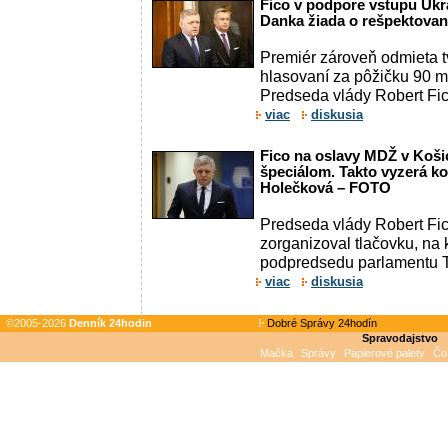
Fico v podpore vstupu Ukra
Danka žiada o rešpektovan
Premiér zároveň odmieta 
hlasovaní za pôžičku 90 mi
Predseda vlády Robert Fico
viac
diskusia
Fico na oslavy MDŽ v Košic
špeciálom. Takto vyzerá ko
Holečková – FOTO
Predseda vlády Robert Fic
zorganizoval tlačovku, na 
podpredsedu parlamentu Ti
viac
diskusia
©2005-2026
Denník 24hodin
Dobré Správy 24hodín
Spravodajstvo
Mačka
Správy
Papierové palety
Čo 