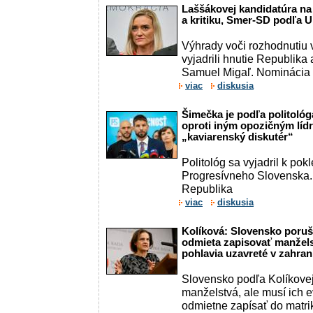
Laššákovej kandidatúra na
a kritiku, Smer-SD podľa Uhr
Výhrady voči rozhodnutiu 
vyjadrili hnutie Republika a
Samuel Migaľ. Nominácia
viac
diskusia
Šimečka je podľa politológ
oproti iným opozičným líd
„kaviarenský diskutér“
Politológ sa vyjadril k po
Progresívneho Slovenska.
Republika
viac
diskusia
Kolíková: Slovensko poruš
odmieta zapisovať manžel
pohlavia uzavreté v zahran
Slovensko podľa Kolíkove
manželstvá, ale musí ich 
odmietne zapísať do matr