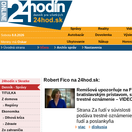
Správy
Reality
Vid
Autobazár
Dovolenka
Výsl
Sobota
8.8.2026
Ubytovanie
Nákup
Horos
Meniny má
Oskar
Úvodná strana
Včera
Archív správ
Nastavenia
Robert Fico na 24hod.sk:
24hodín v Skratke
Denník - Správy
Remišová upozorňuje na F
TITULKA
bratislavským prístavom, s
trestné oznámenie – VIDE
Z domova
Regióny
Strana Za ľudí v súvislos
Ekonomika
podáva trestné oznámenie
Dlhová kríza
ľudí a poslankyňa
Zdravie
viac
diskusia
Zo zahraničia