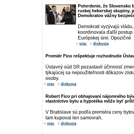
Potvrdenie, že Slovensko b
ruskej hekerskej skupiny, 
Demokratov vážny bezpečn
Demokrati vyzývajú vládu
koordinovala ďalší postup
Európskej únii. Opozičné
viac
diskusia
Premiér Fico rešpektuje rozhodnutie Úst
Ústavný súd SR pozastavil účinnosť zmen
týkajúcej sa nepoužiteľnosti dôkazov zís
osoby.
viac
diskusia
Robert Fico pri obhajovaní nájomného býv
vlastníctvo bytu a hypotéka môže byť príl
V Bratislave sú podľa premiéra ceny bytov
tam kupoval len samovrah.
viac
diskusia