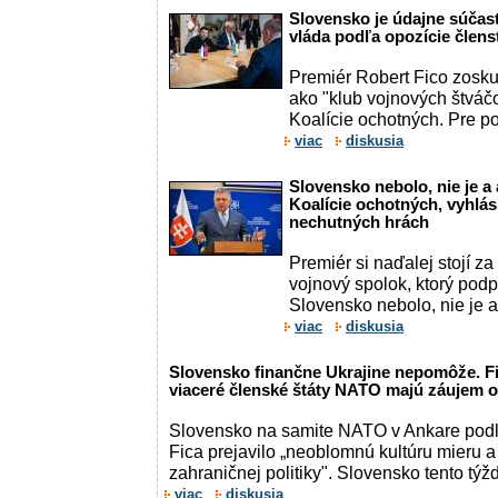
Slovensko je údajne súčas
vláda podľa opozície člens
Premiér Robert Fico zosku
ako "klub vojnových štváč
Koalície ochotných. Pre port
viac
diskusia
Slovensko nebolo, nie je a
Koalície ochotných, vyhlási
nechutných hrách
Premiér si naďalej stojí za 
vojnový spolok, ktorý podp
Slovensko nebolo, nie je 
viac
diskusia
Slovensko finančne Ukrajine nepomôže. Fi
viaceré členské štáty NATO majú záujem 
Slovensko na samite NATO v Ankare podľ
Fica prejavilo „neoblomnú kultúru mieru 
zahraničnej politiky". Slovensko tento týž
viac
diskusia