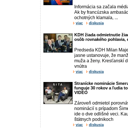
Informácia sa začala médiam
Ak by francúzska ambasáda
ochotných klamala, ...
viac
diskusia
KDH žiada odmietnutie žiad
osôb rovnakého pohlavia, 
Predseda KDH Milan Majer
jasne ustanovuje, že manž
muža a ženy. Kresťanskí d
vnútra
viac
diskusia
Stranícke nominácie Smeru
funguje 30 rokov a ľudia to
VIDEO
Zároveň odmietol porovná
nominácií s prípadom Šime
ide o dve odlišné veci. Ka
štátnych podnikoch
viac
diskusia