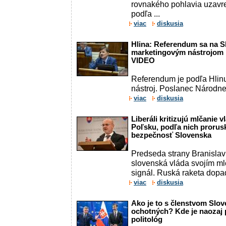
rovnakého pohlavia uzavret
podľa ...
viac
diskusia
Hlina: Referendum sa na S
marketingovým nástrojom n
VIDEO
Referendum je podľa Hlinu
nástroj. Poslanec Národn
viac
diskusia
Liberáli kritizujú mlčanie 
Poľsku, podľa nich prorusk
bezpečnosť Slovenska
Predseda strany Branislav 
slovenská vláda svojím m
signál. Ruská raketa dopad
viac
diskusia
Ako je to s členstvom Slov
ochotných? Kde je naozaj p
politológ