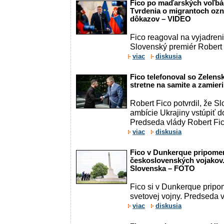
Fico po maďarských voľbác
Tvrdenia o migrantoch ozn
dôkazov – VIDEO
Fico reagoval na vyjadren
Slovenský premiér Robert 
viac
diskusia
Fico telefonoval so Zelens
stretne na samite a zamieri
Robert Fico potvrdil, že 
ambície Ukrajiny vstúpiť d
Predseda vlády Robert Fic
viac
diskusia
Fico v Dunkerque pripomen
československých vojakov.
Slovenska – FOTO
Fico si v Dunkerque pripo
svetovej vojny. Predseda v
viac
diskusia