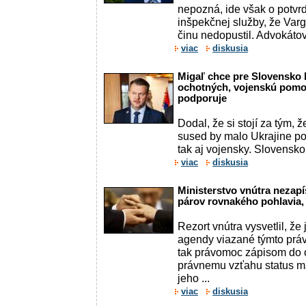
nepozná, ide však o potvr
inšpekčnej služby, že Var
činu nedopustil. Advokátov
viac
diskusia
Migaľ chce pre Slovensko h
ochotných, vojenskú pomoc
podporuje
Dodal, že si stojí za tým, 
sused by malo Ukrajine p
tak aj vojensky. Slovensk
viac
diskusia
Ministerstvo vnútra nezap
párov rovnakého pohlavia,
Rezort vnútra vysvetlil, že
agendy viazané týmto pr
tak právomoc zápisom do o
právnemu vzťahu status m
jeho ...
viac
diskusia