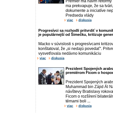
Premiér má návrh reformy 
ma prekvapuje, že sa tvár
dokumente a iniciatíve nep
Predseda vlády
viac
diskusia
Progresívci sa rozhodli pritvrdiť v komunik
je populárnejší od Šimečku, kritizuje gene
Macko v súvislosti s progresívcami kritizov
konštatoval, že „si nedajú povedať“. Pritv
vysvetľovala nedávno komunikáciu
viac
diskusia
Prezident Spojených arabs
premiérom Ficom o hospod
Prezident Spojených arabs
Muhammad bin Zájid Ál N
návštevy Bratislavy rokov
Ficom o rozšírení bilaterá
témami boli ...
viac
diskusia