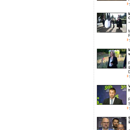
M
M
v
P
š
D
P
S
š