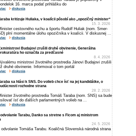
pondelok 16. marca podať prihlášku do
viac
diskusia
araba kritizuje Huliaka, v koalícii pôsobí ako „opozičný minister“
15. 3. 2026
Minister cestovného ruchu a športu Rudolf Huliak (nom. Smer-
D) plní momentálne úlohu opozičníka v koalícii. V diskusnej ...
viac
diskusia
xministrovi Budajovi zrušili druhé obvinenie, Generálna
rokuratúra ho označila za predčasné
8. 4. 2026
ývalému ministrovi životného prostredia Jánovi Budajovi zrušili
ž druhé obvinenie. Informoval o tom portál
viac
diskusia
araba sa hlási k SNS. Do volieb chce ísť na jej kandidátke, o
budúcnosti rozhodne strana
28. 2. 2026
Minister životného prostredia Tomáš Taraba (nom. SNS) sa bude
silovať ísť do ďalších parlamentných volieb na ...
viac
diskusia
dvolanie Tarabu, Danko sa stretne s Ficom aj ministrom
a
24. 5. 2026
odvolanie Tomáša Tarabu. Koaličná Slovenská národná strana