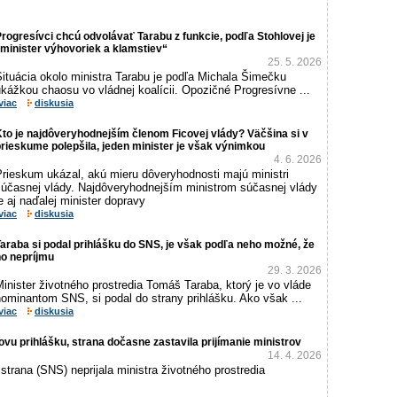
rogresívci chcú odvolávať Tarabu z funkcie, podľa Stohlovej je
minister výhovoriek a klamstiev“
25. 5. 2026
ituácia okolo ministra Tarabu je podľa Michala Šimečku
kážkou chaosu vo vládnej koalícii. Opozičné Progresívne ...
viac
diskusia
to je najdôveryhodnejším členom Ficovej vlády? Väčšina si v
rieskume polepšila, jeden minister je však výnimkou
4. 6. 2026
Prieskum ukázal, akú mieru dôveryhodnosti majú ministri
súčasnej vlády. Najdôveryhodnejším ministrom súčasnej vlády
e aj naďalej minister dopravy
viac
diskusia
araba si podal prihlášku do SNS, je však podľa neho možné, že
ho nepríjmu
29. 3. 2026
inister životného prostredia Tomáš Taraba, ktorý je vo vláde
ominantom SNS, si podal do strany prihlášku. Ako však ...
viac
diskusia
vu prihlášku, strana dočasne zastavila prijímanie ministrov
14. 4. 2026
trana (SNS) neprijala ministra životného prostredia