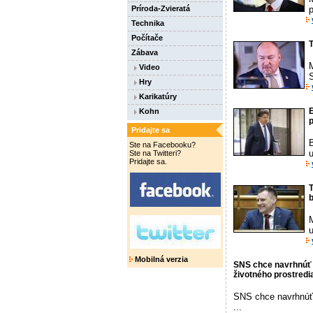
Príroda-Zvieratá
Technika
Počítače
T
Zábava
Video
S
Hry
Karikatúry
E
Kohn
p
Pridajte sa
B
Ste na Facebooku?
u
Ste na Twitteri?
Pridajte sa.
T
u
Mobilná verzia
SNS chce navrhnúť o
životného prostredi
SNS chce navrhnúť 
...