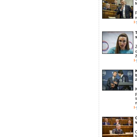
t
r
T
Z
ž
K
b
z
K
s
n
O
v
N