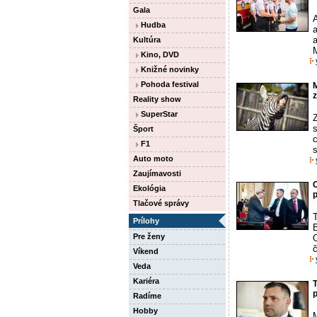
Gala
A
Hudba
a
Kultúra
M
Kino, DVD
Knižné novinky
Pohoda festival
M
z
Reality show
SuperStar
s
Šport
c
F1
s
Auto moto
Zaujímavosti
O
Ekológia
Tlačové správy
T
Prílohy
Pre ženy
O
č
Víkend
Veda
Kariéra
T
Radíme
Hobby
M