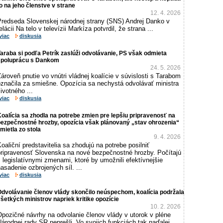
o na jeho členstve v strane
12. 4. 2026
Predseda Slovenskej národnej strany (SNS) Andrej Danko v
elácii Na telo v televízii Markíza potvrdil, že strana ...
viac
diskusia
araba si podľa Petrík zaslúži odvolávanie, PS však odmieta
spoluprácu s Dankom
24. 5. 2026
ároveň pnutie vo vnútri vládnej koalície v súvislosti s Tarabom
označila za smiešne. Opozícia sa nechystá odvolávať ministra
ivotného ...
viac
diskusia
oalícia sa zhodla na potrebe zmien pre lepšiu pripravenosť na
ezpečnostné hrozby, opozícia však plánovaný „stav ohrozenia“
mietla zo stola
9. 4. 2026
oaliční predstavitelia sa zhodujú na potrebe posilniť
pripravenosť Slovenska na nové bezpečnostné hrozby. Počítajú
 legislatívnymi zmenami, ktoré by umožnili efektívnejšie
asadenie ozbrojených síl. ...
viac
diskusia
dvolávanie členov vlády skončilo neúspechom, koalícia podržala
šetkých ministrov napriek kritike opozície
10. 2. 2026
Opozičné návrhy na odvolanie členov vlády v utorok v pléne
árodnej rady SR neprešli. Vo svojich funkciách tak naďalej ...