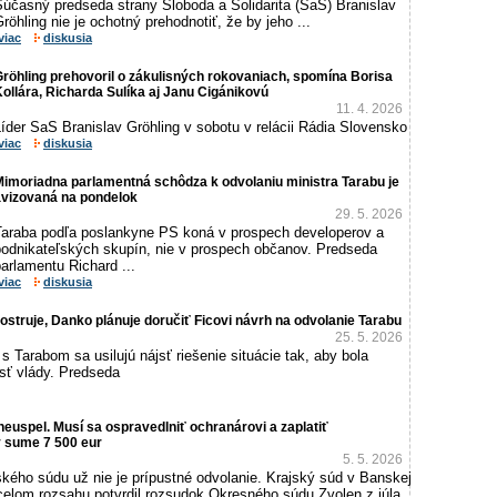
Súčasný predseda strany Sloboda a Solidarita (SaS) Branislav
röhling nie je ochotný prehodnotiť, že by jeho ...
viac
diskusia
röhling prehovoril o zákulisných rokovaniach, spomína Borisa
ollára, Richarda Sulíka aj Janu Cigánikovú
11. 4. 2026
íder SaS Branislav Gröhling v sobotu v relácii Rádia Slovensko
viac
diskusia
imoriadna parlamentná schôdza k odvolaniu ministra Tarabu je
avizovaná na pondelok
29. 5. 2026
Taraba podľa poslankyne PS koná v prospech developerov a
podnikateľských skupín, nie v prospech občanov. Predseda
arlamentu Richard ...
viac
diskusia
yostruje, Danko plánuje doručiť Ficovi návrh na odvolanie Tarabu
25. 5. 2026
 s Tarabom sa usilujú nájsť riešenie situácie tak, aby bola
sť vlády. Predseda
neuspel. Musí sa ospravedlniť ochranárovi a zaplatiť
 sume 7 500 eur
5. 5. 2026
ského súdu už nie je prípustné odvolanie. Krajský súd v Banskej
 celom rozsahu potvrdil rozsudok Okresného súdu Zvolen z júla