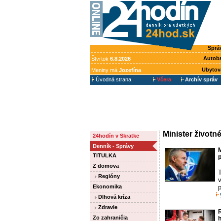
Sprá
Autob
Štvrtok
6.8.2026
Ubytov
Meniny má
Jozefína
Úvodná strana
Včera
Archív správ
Minister životn
24hodín v Skratke
Denník - Správy
M
TITULKA
p
Z domova
Regióny
Ekonomika
Dlhová kríza
Zdravie
R
Zo zahraničia
h