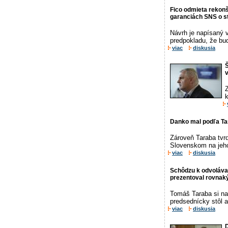
Fico odmieta rekonšt
garanciách SNS o sta
Návrh je napísaný 
predpokladu, že bud
viac
diskusia
Š
v
Z
Danko mal podľa Tar
Zároveň Taraba tvr
Slovenskom na jeho
viac
diskusia
Schôdzu k odvolávan
prezentoval rovnak
Tomáš Taraba si na
predsednícky stôl a
viac
diskusia