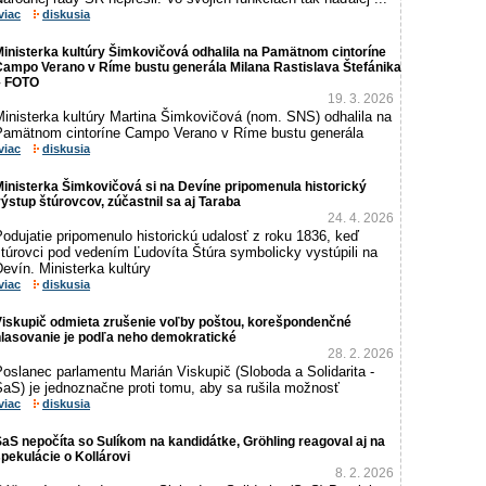
viac
diskusia
inisterka kultúry Šimkovičová odhalila na Pamätnom cintoríne
Campo Verano v Ríme bustu generála Milana Rastislava Štefánika
– FOTO
19. 3. 2026
Ministerka kultúry Martina Šimkovičová (nom. SNS) odhalila na
Pamätnom cintoríne Campo Verano v Ríme bustu generála
viac
diskusia
inisterka Šimkovičová si na Devíne pripomenula historický
ýstup štúrovcov, zúčastnil sa aj Taraba
24. 4. 2026
odujatie pripomenulo historickú udalosť z roku 1836, keď
túrovci pod vedením Ľudovíta Štúra symbolicky vystúpili na
evín. Ministerka kultúry
viac
diskusia
Viskupič odmieta zrušenie voľby poštou, korešpondenčné
hlasovanie je podľa neho demokratické
28. 2. 2026
oslanec parlamentu Marián Viskupič (Sloboda a Solidarita -
SaS) je jednoznačne proti tomu, aby sa rušila možnosť
viac
diskusia
aS nepočíta so Sulíkom na kandidátke, Gröhling reagoval aj na
pekulácie o Kollárovi
8. 2. 2026