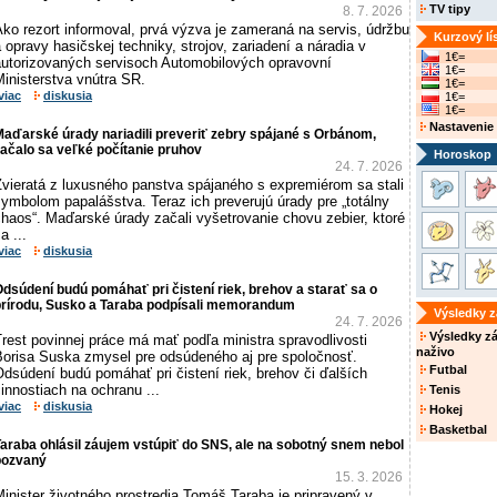
TV tipy
8. 7. 2026
ko rezort informoval, prvá výzva je zameraná na servis, údržbu
Kurzový lí
 opravy hasičskej techniky, strojov, zariadení a náradia v
1€=
autorizovaných servisoch Automobilových opravovní
1€=
inisterstva vnútra SR.
1€=
viac
diskusia
1€=
1€=
Nastavenie
aďarské úrady nariadili preveriť zebry spájané s Orbánom,
ačalo sa veľké počítanie pruhov
Horoskop
24. 7. 2026
Zvieratá z luxusného panstva spájaného s expremiérom sa stali
ymbolom papalášstva. Teraz ich preverujú úrady pre „totálny
haos“. Maďarské úrady začali vyšetrovanie chovu zebier, ktoré
a ...
viac
diskusia
dsúdení budú pomáhať pri čistení riek, brehov a starať sa o
prírodu, Susko a Taraba podpísali memorandum
Výsledky 
24. 7. 2026
Výsledky z
rest povinnej práce má mať podľa ministra spravodlivosti
naživo
Borisa Suska zmysel pre odsúdeného aj pre spoločnosť.
Futbal
dsúdení budú pomáhať pri čistení riek, brehov či ďalších
innostiach na ochranu ...
Tenis
viac
diskusia
Hokej
Basketbal
araba ohlásil záujem vstúpiť do SNS, ale na sobotný snem nebol
pozvaný
15. 3. 2026
inister životného prostredia Tomáš Taraba je pripravený v