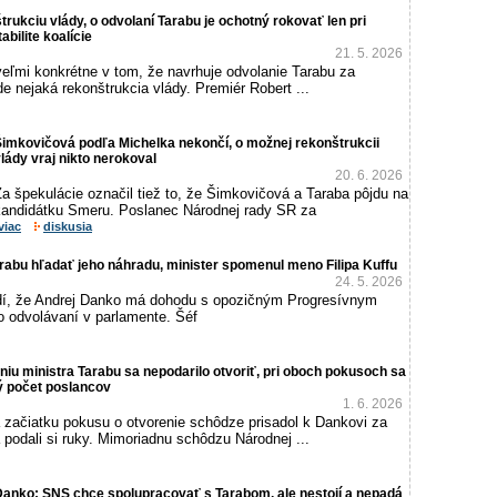
rukciu vlády, o odvolaní Tarabu je ochotný rokovať len pri
bilite koalície
21. 5. 2026
veľmi konkrétne v tom, že navrhuje odvolanie Tarabu za
e nejaká rekonštrukcia vlády. Premiér Robert ...
imkovičová podľa Michelka nekončí, o možnej rekonštrukcii
lády vraj nikto nerokoval
20. 6. 2026
a špekulácie označil tiež to, že Šimkovičová a Taraba pôjdu na
kandidátku Smeru. Poslanec Národnej rady SR za
viac
diskusia
abu hľadať jeho náhradu, minister spomenul meno Filipa Kuffu
24. 5. 2026
dí, že Andrej Danko má dohodu s opozičným Progresívnym
 odvolávaní v parlamente. Šéf
iu ministra Tarabu sa nepodarilo otvoriť, pri oboch pokusoch sa
ý počet poslancov
1. 6. 2026
 začiatku pokusu o otvorenie schôdze prisadol k Dankovi za
 podali si ruky. Mimoriadnu schôdzu Národnej ...
Danko: SNS chce spolupracovať s Tarabom, ale nestojí a nepadá