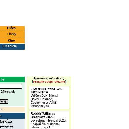
Práca
Lístky
Kino
Inzercia
Sponzorované odkazy
nie
[
]
Pridajte svoju reklamu
LABYRINT FESTIVAL
e
24hod.sk
2026 NITRA
Vojtěch Dyk, Michal
David, Desmod,
Čechomor a ďaľší.
Vstupenky tu
ut
Robbie Williams
m
Bratislava 2026
Lovestream festival 2026
arkíza
- najväčšia hudobná
 program
udalosť roka !