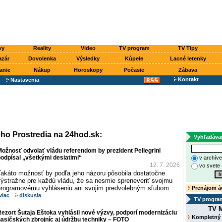
vy
Reality
Video
TV program
TV Tipy
azár
Dovolenka
Výsledky
Kúpele
Lacné letenky
anie
Nákup
Horoskopy
Počasie
Zábava
Kontakt
Nastavenia
ého Prostredia na 24hod.sk:
Vyhľadáva
ožnosť odvolať vládu referendom by prezident Pellegrini
odpísal „všetkými desiatimi“
v archív
12. 7. 2026
vo svete
Takáto možnosť by podľa jeho názoru pôsobila dostatočne
výstražne pre každú vládu, že sa nesmie spreneveriť svojmu
programovému vyhláseniu ani svojim predvolebným sľubom.
Prenájom á
viac
diskusia
TV progra
TV M
ezort Šutaja Eštoka vyhlásil nové výzvy, podporí modernizáciu
Kompletný
asičských zbrojníc aj údržbu techniky – FOTO