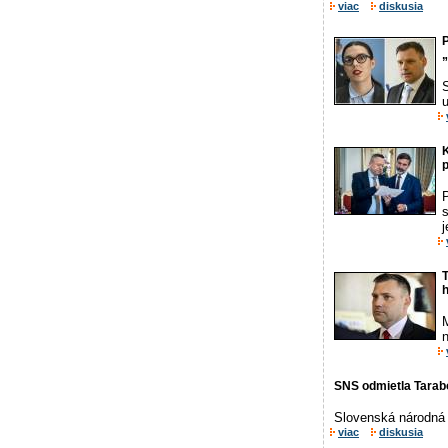
viac
diskusia
P
„
S
u
K
p
j
T
M
n
SNS odmietla Tarabo
Slovenská národná s
viac
diskusia