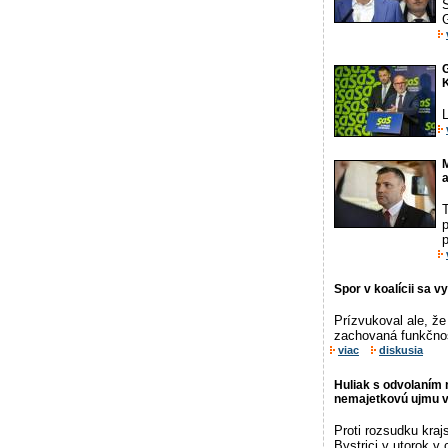
G
G
K
L
M
p
Spor v koalícii sa v
Prízvukoval ale, že
zachovaná funkčno
viac
diskusia
Huliak s odvolaním 
nemajetkovú ujmu v
Proti rozsudku kraj
Bystrici v utorok v