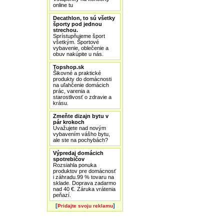
online tu
Decathlon, to sú všetky
športy pod jednou
strechou.
Sprístupňujeme šport
všetkým. Športové
vybavenie, oblečenie a
obuv nakúpite u nás.
Topshop.sk
Šikovné a praktické
produkty do domácnosti
na uľahčenie domácich
prác, varenia a
starostlivosť o zdravie a
krásu.
Zmeňte dizajn bytu v
pár krokoch
Uvažujete nad novým
vybavením vášho bytu,
ale ste na pochybách?
Výpredaj domácich
spotrebičov
Rozsiahla ponuka
produktov pre domácnosť
i záhradu.99 % tovaru na
sklade. Doprava zadarmo
nad 40 €. Záruka vrátenia
peňazí.
[
]
Pridajte svoju reklamu