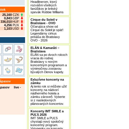
Headlinerom, ktorý
rozvášni všetkých
fanúšikov je britský
stok
spevák Robbie Williams
25,160
CZK
0,843
GBP
Cirque du Soleil v
336,010
HUF
Bratislave - OVO
4,256
PLN
Očarujúca show od
1,103
USD
Cirque du Soleil je späť!
Legendárny cirkus
prináša do Bratislavy
OVO - 2026
ELÁN & Kamaráti –
Bratislava
ELÁN sa po dvoch rokoch
vracia do rodnej
Bratislavy s novým
koncertným programom a
výnimočnou zostavou
bývalých členov kapely.
Exluzívne koncerty na
zápasov
zámku
Aj tento rok si môžete užiť
ápasov live -
koncerty na nádvorí
nádherného hotela a
zámku zároveň. Vyberte
si z nasledovných
plánovaných koncertov.
Koncerty IMT SMILE a
PUĽS 2026
IMT SMILE a PUĽS
chystajú nový spoločný
koncertný program.
Vstupenky na koncerty