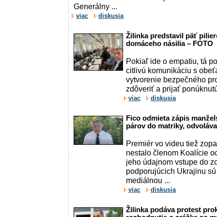
Generálny ...
viac
diskusia
Žilinka predstavil päť pili
domáceho násilia – FOTO
Pokiaľ ide o empatiu, tá p
citlivú komunikáciu s obe
vytvorenie bezpečného pro
zdôveriť a prijať ponúknut
viac
diskusia
Fico odmieta zápis manže
párov do matriky, odvoláv
Premiér vo videu tiež zop
nestalo členom Koalície o
jeho údajnom vstupe do zo
podporujúcich Ukrajinu sú
mediálnou ...
viac
diskusia
Žilinka podáva protest prok