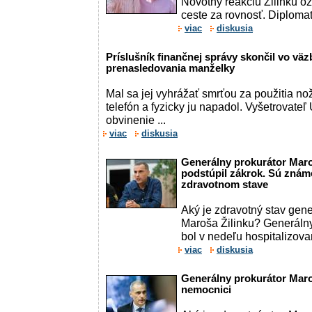
Novotný reakciu Žilinku oz
ceste za rovnosť. Diplomat 
viac
diskusia
Príslušník finančnej správy skončil vo väz
prenasledovania manželky
Mal sa jej vyhrážať smrťou za použitia nož
telefón a fyzicky ju napadol. Vyšetrovateľ 
obvinenie ...
viac
diskusia
Generálny prokurátor Maro
podstúpil zákrok. Sú znám
zdravotnom stave
Aký je zdravotný stav gen
Maroša Žilinku? Generálny
bol v nedeľu hospitalizovan
viac
diskusia
Generálny prokurátor Maroš
nemocnici