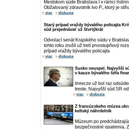
Mestskom súde Bratislava I v rámci listi
Obžalovaný zdravotník Ivo P., ktorý je stíh
viac
diskusia
Starý prípad vraždy bývalého policajta K
súd prejednávať už štvrtýkrát
Odvolací senát Krajského súdu v Bratisla
tohto roku zrušil už tretí prvostupňový rozs
prípad vraždy bývalého policajta
viac
diskusia
Susko neuspel. Najvyšší s
v kauze bývalého šéfa fina
Imrecze už bol raz odsúde
treste. Najvyšší súd SR odm
viac
diskusia
Z francúzskeho múzea ukrad
keltský náhrdelník
Múzeum po predchádzajúci
bezpečnostné opatrenia. Z