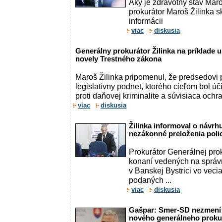
Aký je zdravotný stav Mar
prokurátor Maroš Žilinka s
informácii
viac
diskusia
Generálny prokurátor Žilinka na príklade 
novely Trestného zákona
Maroš Žilinka pripomenul, že predsedovi 
legislatívny podnet, ktorého cieľom bol úči
proti daňovej kriminalite a súvisiaca ochr
viac
diskusia
Žilinka informoval o návrh
nezákonné preloženia poli
Prokurátor Generálnej pro
konaní vedených na správn
v Banskej Bystrici vo vec
podaných ...
viac
diskusia
Gašpar: Smer-SD nezmení n
nového generálneho proku