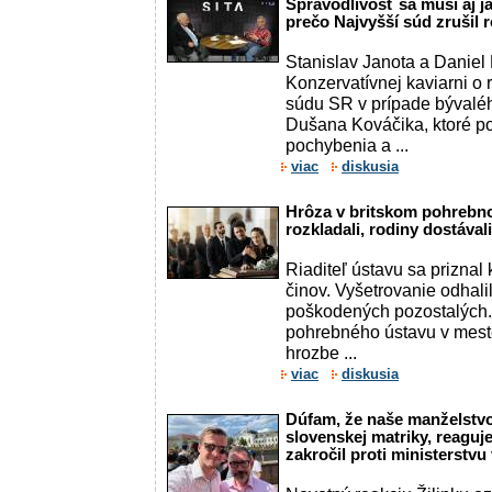
Spravodlivosť sa musí aj ja
prečo Najvyšší súd zrušil
Stanislav Janota a Daniel
Konzervatívnej kaviarni o
súdu SR v prípade bývalé
Dušana Kováčika, ktoré p
pochybenia a ...
viac
diskusia
Hrôza v britskom pohrebno
rozkladali, rodiny dostával
Riaditeľ ústavu sa priznal
činov. Vyšetrovanie odhalil
poškodených pozostalých. 
pohrebného ústavu v meste
hrozbe ...
viac
diskusia
Dúfam, že naše manželstvo
slovenskej matriky, reaguje
zakročil proti ministerstvu