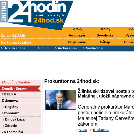
Správy
Reality
Vid
Autobazár
Dovolenka
Výsl
Štvrtok
6.8.2026
Ubytovanie
Nákup
Horos
Meniny má
Jozefína
Úvodná strana
Včera
Archív správ
Nastavenia
Prokurátor na 24hod.sk:
24hodín v Skratke
Denník - Správy
Žilinka skritizoval postup p
TITULKA
Malatinej, uložil nápravné 
Z domova
Generálny prokurátor Maroš
Regióny
postup polície a prokurátor
Ekonomika
Malatinej Tatiany Červeňo
Dlhová kríza
zákonom.
Zdravie
viac
diskusia
Zo zahraničia