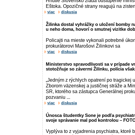
Hnutie Slovensko žiada odstúpenie minist
Eštoka. Opozičné strany reagujú na zisten
viac
diskusia
Žilinka dostal vyhrážky o uložení bomby n
u neho doma, hovorí o smutnej vizitke do
Policajti na mieste vykonali potrebné úk
prokurátorovi Marošovi Žilinkovi sa
viac
diskusia
Ministerstvo spravodlivosti sa v prípade v
stotožňuje so závermi Žilinku, polícia vš
„Jedným z rýchlych opatrení po tragickej u
Zborom väzenskej a justičnej stráže a Min
SR, ktorého sa zástupca Generálnej prok
pozvaniu ...
viac
diskusia
Únosca študentky Sone je podľa psychiatr
svoje správanie mal pod kontrolou – FOT
Vyplýva to z vyjadrenia psychiatra, ktoré b