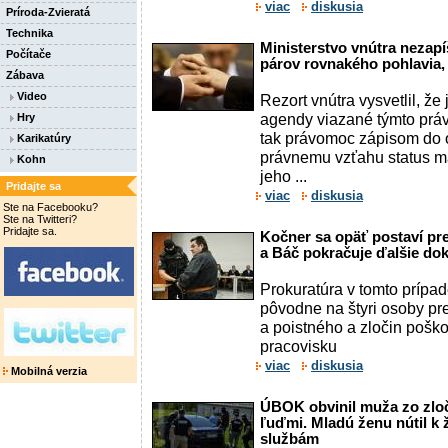
viac
diskusia
Príroda-Zvieratá
Technika
Ministerstvo vnútra nezap
Počítače
párov rovnakého pohlavia,
Zábava
Video
Rezort vnútra vysvetlil, že
agendy viazané týmto pr
Hry
tak právomoc zápisom do o
Karikatúry
právnemu vzťahu status m
Kohn
jeho ...
Pridajte sa
viac
diskusia
Ste na Facebooku?
Ste na Twitteri?
Pridajte sa.
Kočner sa opäť postaví pr
a Báč pokračuje ďalšie do
Prokuratúra v tomto prípa
pôvodne na štyri osoby pr
a poistného a zločin pošk
pracovisku
viac
diskusia
Mobilná verzia
ÚBOK obvinil muža zo zlo
ľuďmi. Mladú ženu nútil k
službám