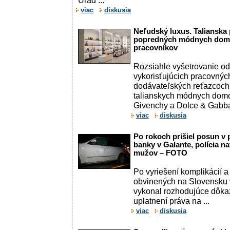
Úrad ...
viac
diskusia
Neľudský luxus. Talianska p
popredných módnych domo
pracovníkov
Rozsiahle vyšetrovanie od
vykorisťujúcich pracovný
dodávateľských reťazcoch
talianskych módnych domo
Givenchy a Dolce & Gabb
viac
diskusia
Po rokoch prišiel posun v 
banky v Galante, polícia n
mužov – FOTO
Po vyriešení komplikácií 
obvinených na Slovensku v
vykonal rozhodujúce dôkaz
uplatnení práva na ...
viac
diskusia