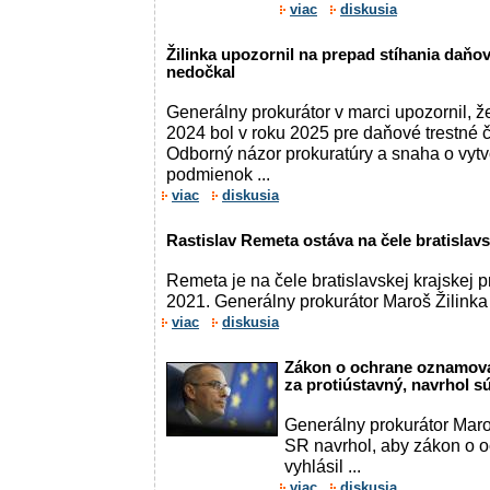
viac
diskusia
Žilinka upozornil na prepad stíhania daňo
nedočkal
Generálny prokurátor v marci upozornil, ž
2024 bol v roku 2025 pre daňové trestné
Odborný názor prokuratúry a snaha o vytv
podmienok ...
viac
diskusia
Rastislav Remeta ostáva na čele bratislavs
Remeta je na čele bratislavskej krajskej p
2021. Generálny prokurátor Maroš Žilinka 
viac
diskusia
Zákon o ochrane oznamovat
za protiústavný, navrhol s
Generálny prokurátor Mar
SR navrhol, aby zákon o 
vyhlásil ...
viac
diskusia