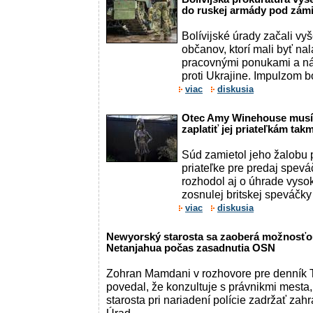
do ruskej armády pod zám
Bolívijské úrady začali vy
občanov, ktorí mali byť na
pracovnými ponukami a ná
proti Ukrajine. Impulzom bo
viac
diskusia
Otec Amy Winehouse musí
zaplatiť jej priateľkám takm
Súd zamietol jeho žalobu pr
priateľke pre predaj spev
rozhodol aj o úhrade vyso
zosnulej britskej speváčky
viac
diskusia
Newyorský starosta sa zaoberá možnosťou
Netanjahua počas zasadnutia OSN
Zohran Mamdani v rozhovore pre denník
povedal, že konzultuje s právnikmi mesta
starosta pri nariadení polície zadržať zah