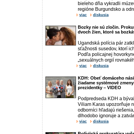
bieleho dňa vykradli múz
regióne Burgundsko a odnies
viac
diskusia
Bozky nie sú zločin. Prokur
dvoch žien, ktoré sa bozkáv
Ugandská polícia pár zatk
sťažnosti susedov, ktorí ich
Podľa policajnej hovorkyn
„sexuálnych orgií rovnakéh
viac
diskusia
KDH: Obeť domáceho násilia
žiadame systémové zmeny 
prezidentky – VIDEO
Podpredseda KDH a bývalý 
Viliam Karas upozorňuje n
odborníci hľadajú riešenia,
dlhodobo ignoruje a zatvár
viac
diskusia
Bolívijská prokuratúra vyš