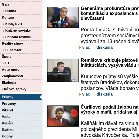
Gala
Generálna prokuratúra pre
Hudba
komunikáciu exposlanca s
Kultúra
dievčatami
Kino, DVD
Podľa TV JOJ si bývalý po
Knižné novinky
prostredníctvom sociálnych 
Pohoda festival
vydávali za 13-ročné dievč
Reality show
viac
diskusia
SuperStar
Šport
Remišová kritizuje platov
F1
inštitúciách, vyzýva vládu 
Auto moto
Kurucove príjmy sú vyššie
Zaujímavosti
štátnych úradníkov, dokonc
Ekológia
poslancov. Vláda bohato v
Tlačové správy
viac
diskusia
Prílohy
Pre ženy
Čurillovci podali žalobu na
Víkend
výroky o mafii, pridal sa aj
Veda
Kaliňák im dával za vinu a
Kariéra
policajného prezidenta Mi
Radíme
advokáta Krivočenka. Polica
Hobby