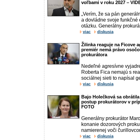
voľbami v roku 2027 – VI
„Verím, že sa pán generáln
a dovládne svoje funkčné 
otázku. Generálny prokurá
viac
diskusia
Žilinka reaguje na Ficove a
premiér nemá právo osočo
prokurátora
Nedeľné agresívne vyjadr
Roberta Fica nemajú s rea
sociálnej sieti to napísal 
viac
diskusia
Bajo Holečková sa obrátila 
postup prokurátorov v prí
FOTO
Generálny prokurátor Maroš
konanie dozorových proku
namierenej voči čurillovcom
viac
diskusia