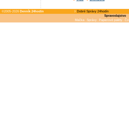
©2005-2026
Denník 24hodin
Dobré Správy 24hodín
Spravodajstvo
Mačka
Správy
Papierové palety
Čo 