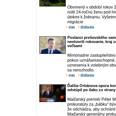
Obvinený v období rokov 
nútil 24-ročnú ženu pod hr
útokmi k žobraniu. Vyšetro
migrácie
viac
diskusia
Poslanci prešovského sam
neotvorili rokovanie, kraj 
voľbami
Mimoriadne zastupiteľstvo
pokus uznášaniaschopné,
uznesenia k volebným ob
sa nerozhodlo.
viac
diskusia
Ďalšia Orbánova opora kon
odstúpil po tlaku zo strany
Maďarský premiér Péter M
prokuratúry za „bábku“ býv
že odchádza, aby ochránil 
Maďarský generálny prokur