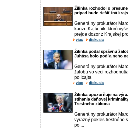
Žilinka rozhodol o presune
prípad bude riešiť iná kraj
Generálny prokurátor Maroš
kauze Kajúcnik, ktorú vyše
prejde dozor z Krajskej prok
viac
diskusia
Žilinka podal správnu žalob
Juhása bolo podľa neho n
Generálny prokurátor Maro
žalobu vo veci rozhodnuti
policajta
viac
diskusia
Žilinka upozorňuje na výra
stíhania daňovej kriminality
Trestného zákona
Generálny prokurátor Maro
výrazný pokles trestného s
po ...