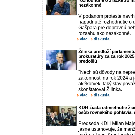
rozhodnutie o zrážke zo mz
nezákonné
V podanom proteste navrhu
napadnuté rozhodnutie o u
Gašpara pre dopravnú neh
rozsahu ako nezákonné.
viac
diskusia
Žilinka predloží parlament
prokuratúry za za rok 2025
predošlú
"Nech sú dôvody na nepre
zákonnosti na rok 2024 a 
akékoľvek, taký stav pova
skonštatoval Žilinka.
viac
diskusia
KDH žiada odmietnutie žiad
osôb rovnakého pohlavia, 
Predseda KDH Milan Majer
jasne ustanovuje, že manž
muža a ženy. Kresťanskí d