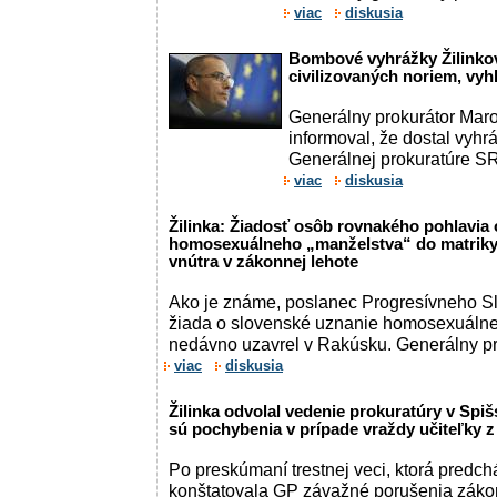
viac
diskusia
Bombové vyhrážky Žilinkov
civilizovaných noriem, vyh
Generálny prokurátor Maroš
informoval, že dostal vyh
Generálnej prokuratúre SR
viac
diskusia
Žilinka: Žiadosť osôb rovnakého pohlavia 
homosexuálneho „manželstva“ do matriky 
vnútra v zákonnej lehote
Ako je známe, poslanec Progresívneho S
žiada o slovenské uznanie homosexuálne
nedávno uzavrel v Rakúsku. Generálny pr
viac
diskusia
Žilinka odvolal vedenie prokuratúry v Spi
sú pochybenia v prípade vraždy učiteľky z
Po preskúmaní trestnej veci, ktorá predch
konštatovala GP závažné porušenia záko