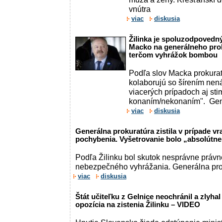
vnútra
viac
diskusia
Žilinka je spoluzodpovedný
Macko na generálneho proku
terčom vyhrážok bombou
Podľa slov Macka prokura
kolaborujú so šírením nená
viacerých prípadoch aj sti
konaním/nekonaním". Gen
viac
diskusia
Generálna prokuratúra zistila v prípade vr
pochybenia. Vyšetrovanie bolo „absolútne 
Podľa Žilinku bol skutok nesprávne právn
nebezpečného vyhrážania. Generálna prok
viac
diskusia
Štát učiteľku z Gelnice neochránil a zlyhal 
opozícia na zistenia Žilinku – VIDEO